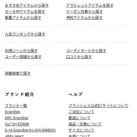
おすすめアイテムから探す
アウトレットアイテムを探す
セール中アイテムを探す
クーポン対象から探す
新着アイテムから探す
予約アイテムから探す
人気ランキングから探す
利用シーンから探す
コーディネートから探す
ユーザー投稿から探す
口コミから探す
詳細検索で探す
ブランド紹介
ヘルプ
ブランド一覧
ブランシェス公式ECサイト
について
branshes
ご注文について
DRC branshes
配送について
Ou? by EDWIN
返品・交換について
b.+A branshes by AYA KANEKO
サイズについて
aBity select.
会員について