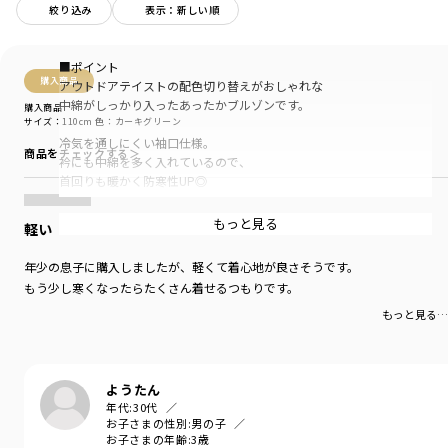
絞り込み
表示：新しい順
■ポイント
購入商品
アウトドアテイストの配色切り替えがおしゃれな
中綿がしっかり入ったあったかブルゾンです。
購入商品
サイズ：110cm
色：カーキグリーン
冷気を通しにくい袖口仕様。
商品をチェックする＞
衿にも中綿を多く入れているので、
首回りも暖かく防寒性UP◎
表地にさわり心地の良いピーチ起毛を使用し
もっと見る
軽い
上品な印象です。
年少の息子に購入しましたが、軽くて着心地が良さそうです。
首元にファスナーガード付きでお肌にファスナーが
もう少し寒くなったらたくさん着せるつもりです。
お顔にあたることなく着用していただけます。
もっと見る…
■シルエット・サイズ感
大きめシルエットのトレーナーやニットにも
合わせやすく動きやすい少しゆったりシルエット。
ようたん
年代:
30代
-----
お子さまの性別:
男の子
ポケット：あり
お子さまの年齢:
3歳