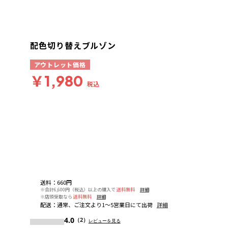
配色切り替えブルゾン
アウトレット価格
￥1,980
税込
送料
：
660円
※合計6,600円（税込）以上の購入で
送料無料
詳細
※店頭受取なら
送料無料
詳細
配送
：
通常、ご注文より1～5営業日にて出荷
詳細
4.0
（2）
レビューを見る