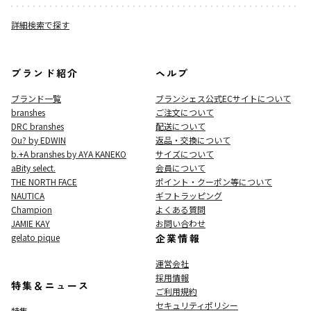
詳細検索で探す
ブランド紹介
ヘルプ
ブランド一覧
ブランシェス公式ECサイト
について
branshes
ご注文について
DRC branshes
配送について
Ou? by EDWIN
返品・交換について
b.+A branshes by AYA KANEKO
サイズについて
aBity select.
会員について
THE NORTH FACE
ポイント・クーポン等について
NAUTICA
ギフトラッピング
Champion
よくある質問
JAMIE KAY
お問い合わせ
gelato pique
企業情報
運営会社
採用情報
特集＆ニュース
ご利用規約
セキュリティポリシー
特集