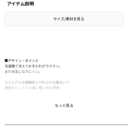
アイテム説明
サイズ/素材を見る
■デザイン・ポイント
洗濯機で洗えてお手入れがラクチン。
また毛玉になりにくい。
カジュアルな雰囲気とやわらかな風合いで
通常のニットとは違い軽いのも特徴。
カラフルなタータンチェックがインパクト◎
トレーナー感覚で日常に取り入れやすい
もっと見る
優秀デザインです。
■シルエット・サイズ感
少しゆとりのあるシルエットで