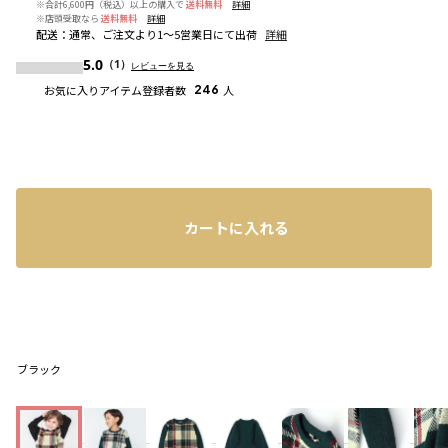
※合計6,600円（税込）以上の購入で
送料無料
詳細
※店頭受取なら
送料無料
詳細
配送
：
通常、ご注文より1～5営業日にて出荷
詳細
5.0
（1）
レビューを見る
お気に入りアイテム登録者数
246
人
カートに入れる
ブラック