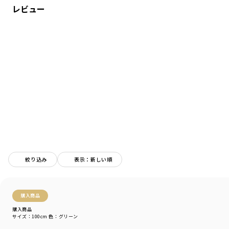
今っぽく着こなせます。
レビュー
■コーディネート
多色使いが目を惹く印象的なデザイン。
どんなコーデにも合わせやすく
おしゃれ見えする1枚です。
-----
伸縮性：あり
洗濯機をご使用の場合40℃を上限に
デリケートアイテムモードでお洗濯ください。
ブランド
／
branshes
シーズン
／
アウトレット
カテゴリ
／
トップス
>
ニット・カーディガン
絞り込み
表示：新しい順
カラー
／
ブラック
性別タイプ
／
BOY
商品番号
／
11-2403-374
購入商品
購入商品
サイズ：100cm
色：グリーン