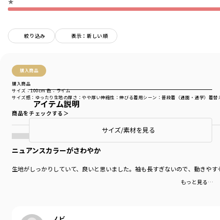
★
絞り込み
表示：新しい順
購入商品
購入商品
サイズ：100cm
色：ライム
サイズ感
：ゆったり
生地の厚さ
：やや厚い
伸縮性
：伸びる
着用シーン
：普段着（通園・通学）
着替
アイテム説明
商品をチェックする＞
サイズ/素材を見る
ニュアンスカラーがさわやか
生地がしっかりしていて、良いと思いました。袖も長すぎないので、動きやす
もっと見る…
ノビ