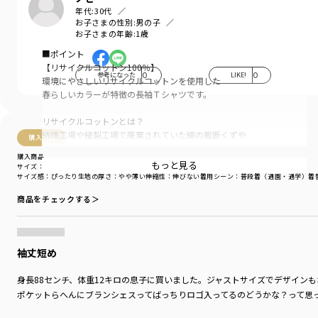
年代:
30代
お子さまの性別:
男の子
お子さまの年齢:
1歳
■ポイント
【リサイクルコットン100％】
参考になった
0
LIKE!
0
環境にやさしいリサイクルコットンを使用した
春らしいカラーが特徴の長袖Ｔシャツです。
リサイクルコットンとは？
紡績工場や縫製工場で廃棄されていた綿の裁断くずや
購入商品
落ちわたを集めて裁断して作った糸です。
購入商品
もっと見る
サイズ：90cm
色：ライム
独特の柔らかい風合いや色合いが
サイズ感
：ぴったり
生地の厚さ
：やや薄い
伸縮性
：伸びない
着用シーン
：普段着（通園・通学）
着
出るのもリサイクルコットンの特徴。
商品をチェックする＞
水色やピンクなどの明るめカラーを取り入れた
春コーデにおすすめ！
袖丈短め
360度おしゃれに見えるデザインで
脇線を前に振った前後差のある着丈が
身長88センチ、体重12キロの息子に買いました。ジャストサイズでデザイン
立体的で抜け感のあるシルエットです。
ポケットらへんにブランシェスってばっちりロゴ入ってるのどうかな？って思
袖丈は長袖よりも少し短く、8分袖のデザイン。