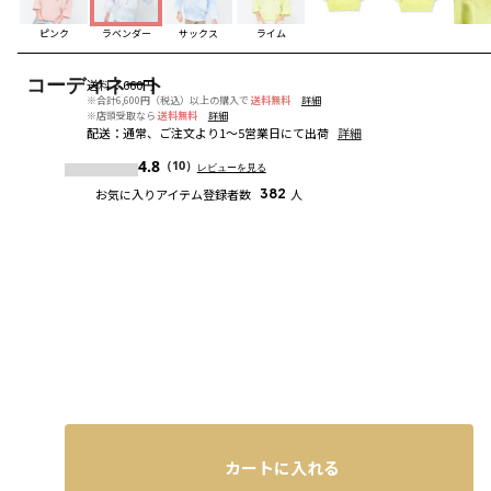
ピンク
ラベンダー
サックス
ライム
コーディネート
送料
：
660円
※合計6,600円（税込）以上の購入で
送料無料
詳細
※店頭受取なら
送料無料
詳細
配送
：
通常、ご注文より1～5営業日にて出荷
詳細
4.8
（10）
レビューを見る
お気に入りアイテム登録者数
382
人
カートに入れる