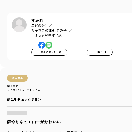
季節の変わり目におすすめです。
サックス・ラベンダーカラーの2色だけ、
製品タイダイ染めという手法を使用。
すみれ
独特の鮮やかな色合いが楽しめます。
年代:
30代
お子さまの性別:
男の子
お子さまの年齢:
2歳
タイダイ染めは色を染める前に布生地を折ったり
縛ったりすることで、あらゆる模様を生み出します。
手作業で染め上げることから、１点1点で
色の出方が違うのも特徴です。
参考になった
0
LIKE!
1
-----
伸縮性：あり
ポケット：あり
購入商品
着用イメージ/カラー：サックス
購入商品
サイズ：90cm
色：ライム
モデル：身長116cm 体重20kg
サイズ：サイズ120
商品をチェックする＞
ブランド
／
branshes
シーズン
／
アウトレット
カテゴリ
／
トップス
>
長袖Tシャツ・7分袖Tシャツ
鮮やかなイエローがかわいい
カラー
／
パープル