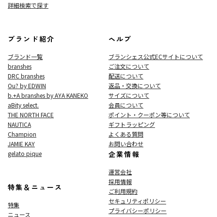
詳細検索で探す
ブランド紹介
ヘルプ
ブランド一覧
ブランシェス公式ECサイト
について
branshes
ご注文について
DRC branshes
配送について
Ou? by EDWIN
返品・交換について
b.+A branshes by AYA KANEKO
サイズについて
aBity select.
会員について
THE NORTH FACE
ポイント・クーポン等について
NAUTICA
ギフトラッピング
Champion
よくある質問
JAMIE KAY
お問い合わせ
gelato pique
企業情報
運営会社
採用情報
特集＆ニュース
ご利用規約
セキュリティポリシー
特集
プライバシーポリシー
ニュース