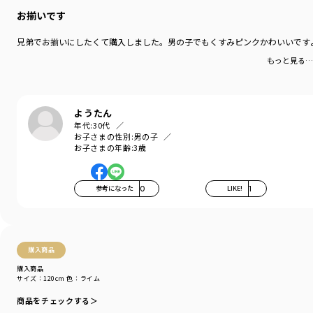
お揃いです
兄弟でお揃いにしたくて購入しました。男の子でもくすみピンクかわいいです
もっと見る…
ようたん
年代:
30代
お子さまの性別:
男の子
お子さまの年齢:
3歳
参考になった
0
LIKE!
1
購入商品
購入商品
サイズ：120cm
色：ライム
商品をチェックする＞