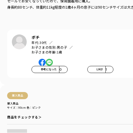
性別タイプ
／
BOY
セールでお安くなっていたので、保育園着用に購入。
商品番号
／
11-3105-362
身長約80センチ、体重約11kg程度の1歳4ヶ月の息子には90センチサイ
ポチ
年代:
30代
お子さまの性別:
男の子
お子さまの年齢:
1歳
参考になった
0
LIKE!
1
購入商品
購入商品
サイズ：90cm
色：ピンク
商品をチェックする＞