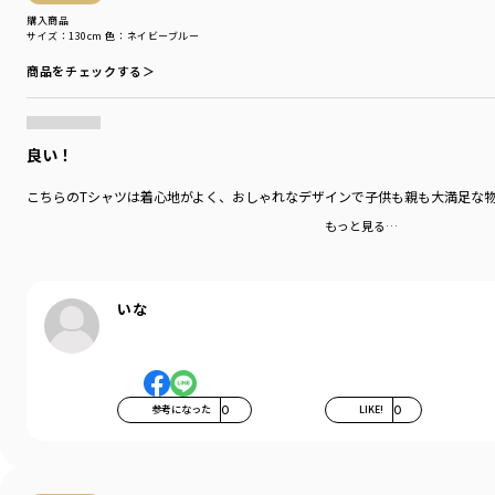
おしゃれな立体感が出る「脇スリット」入り。
購入商品
サイズ：130cm
色：ネイビーブルー
男女問わず着用できます。
商品をチェックする＞
■素材
本体部分「綿100％」ロイヤルコットン使用。
良い！
「吸汗性」にすぐれ「肌ざわりが良い」
生地を使用しています。
こちらのTシャツは着心地がよく、おしゃれなデザインで子供も親も大満足な
丈夫で型崩れしにくい、お洗濯にもぴったりの素材です。
もっと見る…
-----
伸縮性：あり
ポケット：あり
いな
着用イメージ/カラー：アイボリー
モデル：身長120cm 体重20.5kg
サイズ：サイズ120
参考になった
0
LIKE!
0
ブランド
／
branshes
シーズン
／
アウトレット
カテゴリ
／
トップス
>
半袖Tシャツ・タンクトップ