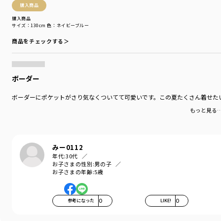
カラー
／
イエロー
購入商品
性別タイプ
／
BOY
購入商品
商品番号
／
11-3206-374
サイズ：130cm
色：ネイビーブルー
商品をチェックする＞
ボーダー
ボーダーにポケットがさり気なくついてて可愛いです。この夏たくさん着せた
もっと見る
みー0112
年代:
30代
お子さまの性別:
男の子
お子さまの年齢:
5歳
参考になった
0
LIKE!
0