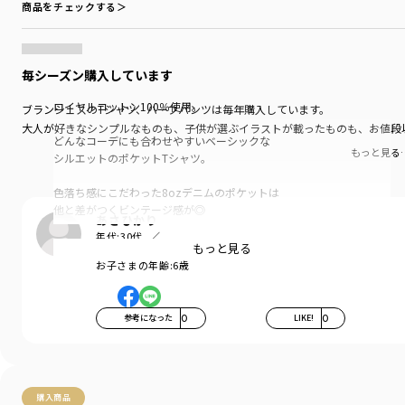
商品をチェックする＞
毎シーズン購入しています
ロイヤルコットン100％使用。
ブランシェスのTシャツ、ハーフパンツは毎年購入しています。
大人が好きなシンプルなものも、子供が選ぶイラストが載ったものも、お値段
どんなコーデにも合わせやすいベーシックな
もっと見る
シルエットのポケットTシャツ。
色落ち感にこだわった8ozデニムのポケットは
他と差がつくビンテージ感が◎
あさひかり
年代:
30代
初登場のヒッコリーデニムのポケットもコーデの
もっと見る
お子さまの性別:
男の子
アクセントになります！
お子さまの年齢:
6歳
太めピッチのボーダーはブランシェスならでは！
参考になった
0
LIKE!
0
ベーシックなネイビーボーダーと新色のイエロー
ボーダーでお友達同士、きょうだいで
お揃いコーデも楽しめます。
サイドから見たときに
購入商品