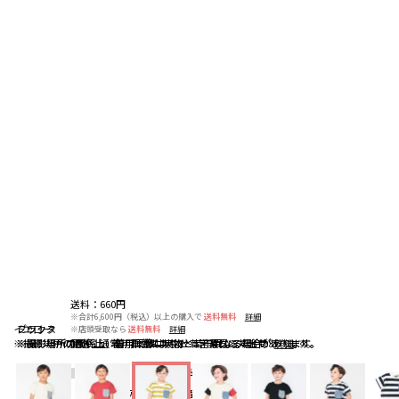
送料
：
660円
※合計6,600円（税込）以上の購入で
送料無料
詳細
イエロー
ミックス
ブラック
※店頭受取なら
送料無料
詳細
配送
：
通常、ご注文より1～5営業日にて出荷
詳細
※撮影場所の関係上、着用画像は実物と若干異なる場合があります。
※撮影場所の関係上、着用画像は実物と若干異なる場合があります。
※撮影場所の関係上、着用画像は実物と若干異なる場合があります。
5.0
（4）
レビューを見る
お気に入りアイテム登録者数
250
人