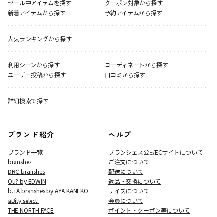
セール中アイテムを探す
クーポン対象から探す
新着アイテムから探す
予約アイテムから探す
人気ランキングから探す
利用シーンから探す
コーディネートから探す
ユーザー投稿から探す
口コミから探す
詳細検索で探す
ブランド紹介
ヘルプ
ブランド一覧
ブランシェス公式ECサイト
について
branshes
ご注文について
DRC branshes
配送について
Ou? by EDWIN
返品・交換について
b.+A branshes by AYA KANEKO
サイズについて
aBity select.
会員について
THE NORTH FACE
ポイント・クーポン等について