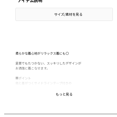
アイテム説明
サイズ/素材を見る
柔らかな着心地がリラックス着にも〇
足首でもたつかない、スッキリしたデザインが
お洒落に着こなせます。
■ポイント
他と差がつくサイドラインテープ付きの
ジョガーパンツ！
もっと見る
今っぽい「おしゃれ感」と「使いやすさ」が◎。
キッズにぴったりの
「伸びの良いストレッチ」ミニ裏毛を使用。