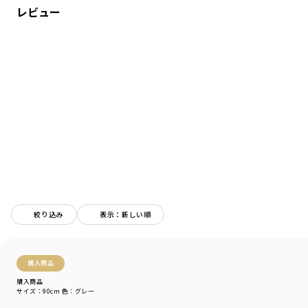
レビュー
股下に小さいマチ付きで
より動きやすくなっています。
どんなコーデにも合わせやすいブラックと
こだわりのビンテージ加工デニムとグレーの
３色カラー展開。
-----
ポケット：あり
ウエストゴム調整：可
ブランド
／
branshes
シーズン
／
アウトレット
カテゴリ
／
ボトムス
>
ロングパンツ
カラー
／
ブラック
性別タイプ
／
BOY
絞り込み
表示：新しい順
商品番号
／
11-3342-366
購入商品
購入商品
サイズ：90cm
色：グレー