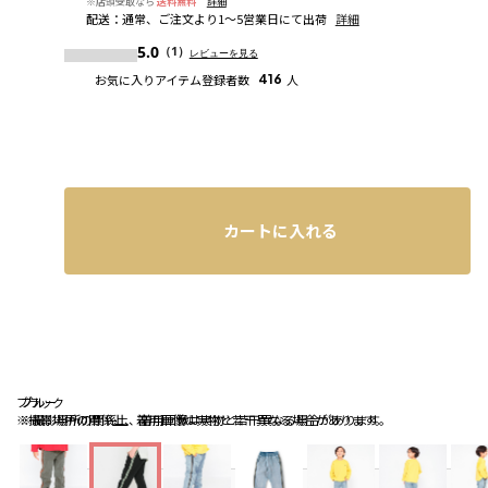
※店頭受取なら
送料無料
詳細
配送
：
通常、ご注文より1～5営業日にて出荷
詳細
5.0
（1）
レビューを見る
お気に入りアイテム登録者数
416
人
カートに入れる
ブラック
ブルー
ブルー
※撮影場所の関係上、着用画像は実物と若干異なる場合があります。
※撮影場所の関係上、着用画像は実物と若干異なる場合があります。