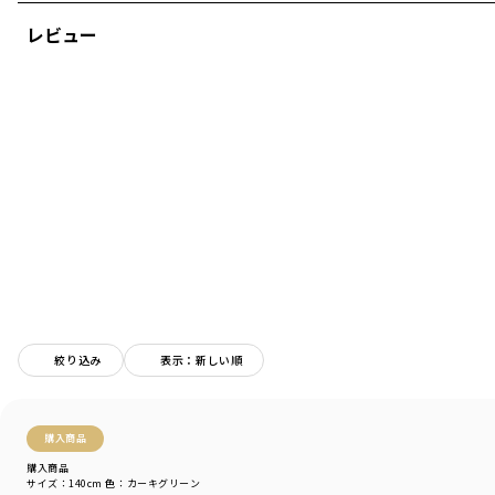
使用してます。
レビュー
ストレッチ〇
動きやすく、合わせやすいカラーなので
毎日履きたくなるパンツです！
-----
透け感：ベージュのみ多少透け感あり
伸縮性：あり
ポケット：あり
ブランド
／
branshes
シーズン
／
アウトレット
カテゴリ
／
ボトムス
>
ロングパンツ
カラー
／
グリーン
性別タイプ
／
BOY
商品番号
／
11-3332-364
絞り込み
表示：新しい順
購入商品
購入商品
サイズ：140cm
色：カーキグリーン