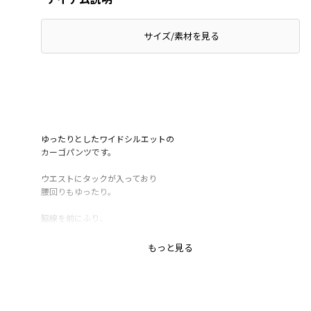
サイズ/素材を見る
ゆったりとしたワイドシルエットの
カーゴパンツです。
ウエストにタックが入っており
腰回りもゆったり。
脇線を前にふり、
足口を少し絞ったデザインなので
ロールアップしても
もっと見る
伸ばしてはいても
立体感のあるきれいなシルエットを実現〇
きれいなシルエットにするため、
ハリ感を持たせ履きやすいストレッチのきいた素材を