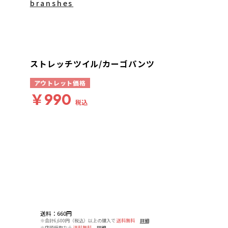
branshes
ストレッチツイル/カーゴパンツ
アウトレット価格
￥990
税込
送料
：
660円
※合計6,600円（税込）以上の購入で
送料無料
詳細
※店頭受取なら
送料無料
詳細