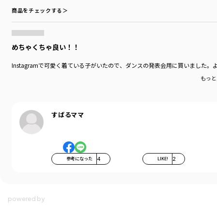
商品をチェックする＞
めちゃくちゃ良い！！
Instagramで可愛く着ている子がいたので、ダンスの発表会用に買いまし
もっと
すばるママ
参考になった
4
LIKE!
2