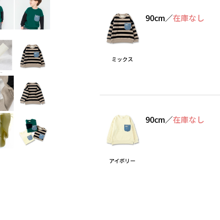
90cm
／
在庫なし
ミックス
90cm
／
在庫なし
アイボリー
Find recommended size