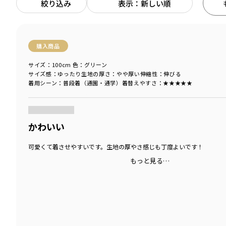
絞り込み
表示：新しい順
購入商品
サイズ：100cm
色：グリーン
サイズ感
：ゆったり
生地の厚さ
：やや厚い
伸縮性
：伸びる
着用シーン
：普段着（通園・通学）
着替えやすさ
：★★★★★
商品をチェックする＞
かわいい
可愛くて着させやすいです。生地の厚やさ感じも丁度よいです！
もっと見る…