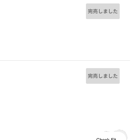
完売しました
完売しました
s tailored to your child's growth
Check Fit