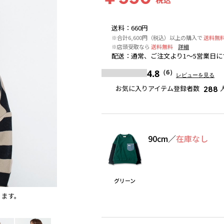
送料
：
660円
※合計6,600円（税込）以上の購入で
送料無
※店頭受取なら
送料無料
詳細
配送
：
通常、ご注文より1～5営業日に
4.8
（6）
レビューを見る
お気に入りアイテム登録者数
288
90cm
／
在庫なし
グリーン
ります。
グリーン
※撮影場所の関係上、着用画像は実物と若干異