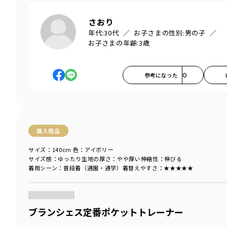
さおり
年代:
30代
お子さまの性別:
男の子
お子さまの年齢:
3歳
参考になった
0
購入商品
サイズ：140cm
色：アイボリー
サイズ感
：ゆったり
生地の厚さ
：やや厚い
伸縮性
：伸びる
着用シーン
：普段着（通園・通学）
着替えやすさ
：★★★★★
商品をチェックする＞
ブランシェス定番ポケットトレーナー