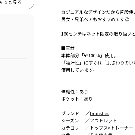
もっと見る
カジュアルなデザインだから普段使
男女・兄弟ペアもおすすめです◎
160センチはネット限定の取り扱い
■素材
本体部分「綿100％」使用。
「吸汗性」にすぐれ「肌ざわりのい
使用しています。
-----
伸縮性：あり
ポケット：あり
ブランド
／
branshes
シーズン
／
アウトレット
カテゴリ
／
トップス
>
トレーナー
カラー
／
その他カラー