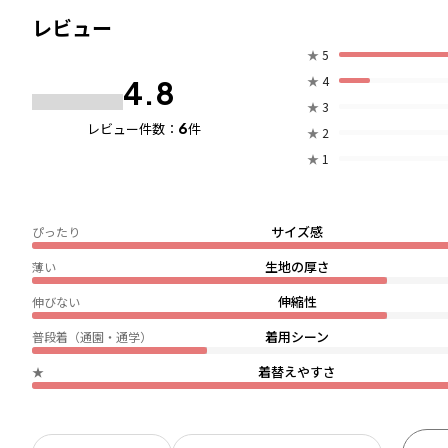
レビュー
★
5
★
4
4.8
★
3
6
レビュー件数：
件
★
2
★
1
サイズ感
ぴったり
生地の厚さ
薄い
伸縮性
伸びない
着用シーン
普段着（通園・通学）
着替えやすさ
★