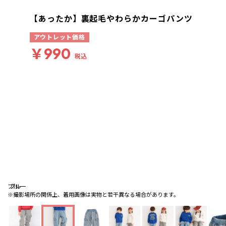
【あったか】裏起毛やわらかカーゴパンツ
アウトレット価格
￥990
税込
ブルー
ブルー
ブルー
※撮影場所の関係上、着用画像は実物と若干異なる場合があります。