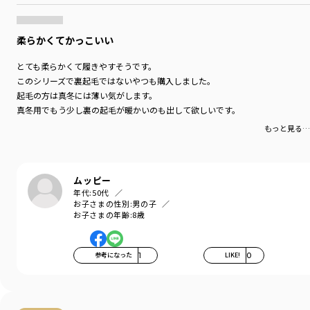
柔らかくてかっこいい
とても柔らかくて履きやすそうです。
このシリーズで裏起毛ではないやつも購入しました。
起毛の方は真冬には薄い気がします。
真冬用でもう少し裏の起毛が暖かいのも出して欲しいです。
もっと見る…
ムッピー
年代:
50代
お子さまの性別:
男の子
お子さまの年齢:
8歳
参考になった
1
LIKE!
0