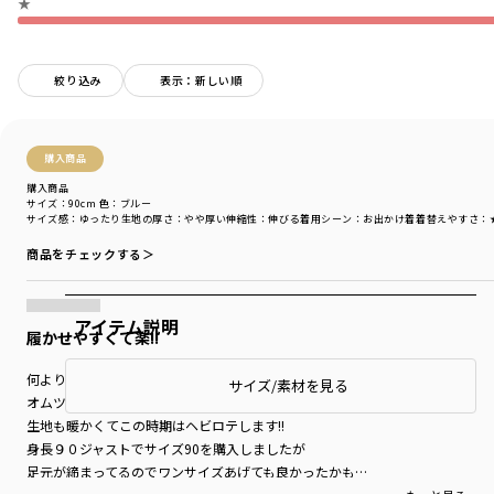
★
絞り込み
表示：新しい順
購入商品
購入商品
サイズ：90cm
色：ブルー
サイズ感
：ゆったり
生地の厚さ
：やや厚い
伸縮性
：伸びる
着用シーン
：お出かけ着
着替えやすさ
：
商品をチェックする＞
アイテム説明
履かせやすくて楽!!
何よりもお尻周りがゆったりしてるので
サイズ/素材を見る
オムツしてても履かせやすいです。
生地も暖かくてこの時期はヘビロテします!!
身長９０ジャストでサイズ90を購入しましたが
足元が締まってるのでワンサイズあげても良かったかも…