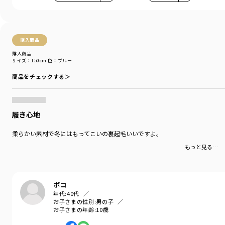
購入商品
購入商品
サイズ：150cm
色：ブルー
商品をチェックする＞
履き心地
柔らかい素材で冬にはもってこいの裏起毛いいですよ。
もっと見る…
ポコ
年代:
40代
お子さまの性別:
男の子
お子さまの年齢:
10歳