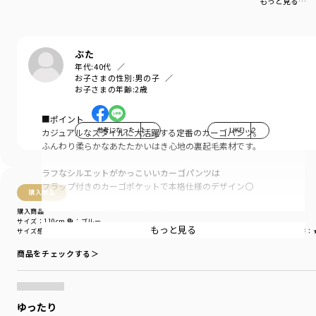
もっと見る…
ぶた
年代:
40代
お子さまの性別:
男の子
お子さまの年齢:
2歳
■ポイント
参考になった
1
LIKE!
2
カジュアルなスタイルに大活躍する定番のカーゴパンツ。
ふんわり柔らかなあたたかいはき心地の裏起毛素材です。
ラフなシルエットがかっこいいカーゴパンツは
フラップ付きのカーゴポケットで本格仕様のデザイン〇
購入商品
購入商品
ブラスト加工で色落ちがきれいなブルーとグレーの
サイズ：110cm
色：ブルー
2色展開です。
もっと見る
サイズ感
：ゆったり
生地の厚さ
：やや厚い
伸縮性
：伸びる
着用シーン
：お出かけ着
着替えやすさ
：
カットソー素材なので動きやすく、
商品をチェックする＞
裾にゴムが入っているのでスポーティなコーデにも！
ウエストは総ゴム仕様でらくちん。
ゆったり
ゴム取り替え口があり、