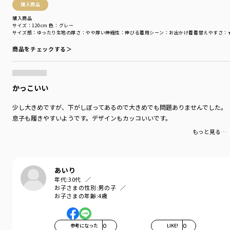
購入商品
購入商品
サイズ：120cm
色：グレー
サイズ感
：ゆったり
生地の厚さ
：やや厚い
伸縮性
：伸びる
着用シーン
：お出かけ着
着替えやすさ
：
商品をチェックする＞
かっこいい
少し大きめですが、下がしぼってあるので大きめでも問題ありませんでした。
息子も履きやすいようです。デザインもカッコいいです。
もっと見る…
あいり
年代:
30代
お子さまの性別:
男の子
お子さまの年齢:
4歳
参考になった
0
LIKE!
0