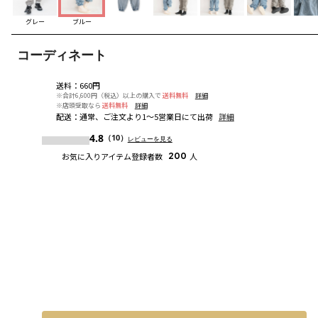
グレー
ブルー
コーディネート
送料
：
660円
※合計6,600円（税込）以上の購入で
送料無料
詳細
※店頭受取なら
送料無料
詳細
配送
：
通常、ご注文より1～5営業日にて出荷
詳細
4.8
（10）
レビューを見る
お気に入りアイテム登録者数
200
人