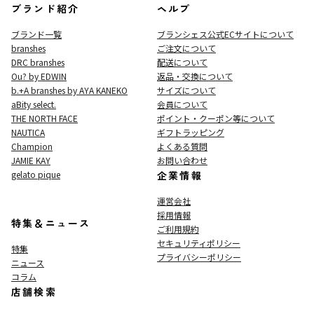
ブランド紹介
ヘルプ
ブランド一覧
ブランシェス公式ECサイト
について
branshes
ご注文について
DRC branshes
配送について
Ou? by EDWIN
返品・交換について
b.+A branshes by AYA KANEKO
サイズについて
aBity select.
会員について
THE NORTH FACE
ポイント・クーポン等について
NAUTICA
ギフトラッピング
Champion
よくある質問
JAMIE KAY
お問い合わせ
gelato pique
企業情報
運営会社
採用情報
特集＆ニュース
ご利用規約
セキュリティポリシー
特集
プライバシーポリシー
ニュース
コラム
店舗検索