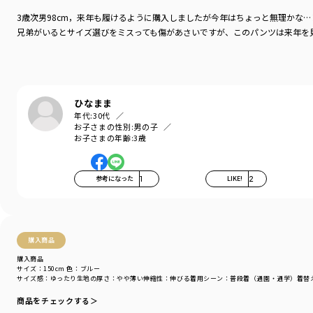
サイズ調整やゴムの交換も可能です。
3歳次男98cm，来年も履けるように購入しましたが今年はちょっと無理かな…
毎日はきたくなる、おすすめの一枚です。
兄弟がいるとサイズ選びをミスっても傷があさいですが、このパンツは来年を
-----
伸縮性：あり
ポケット：あり
ひなまま
着用イメージ/カラー：グレー
年代:
30代
モデル：身長1112cm 体重118kg
お子さまの性別:
男の子
サイズ：サイズ110
お子さまの年齢:
3歳
ブランド
／
branshes
参考になった
1
LIKE!
2
シーズン
／
アウトレット
カテゴリ
／
ボトムス
>
ロングパンツ
カラー
／
ブルー
性別タイプ
／
BOY
商品番号
／
11-3442-414
購入商品
購入商品
サイズ：150cm
色：ブルー
サイズ感
：ゆったり
生地の厚さ
：やや薄い
伸縮性
：伸びる
着用シーン
：普段着（通園・通学）
着替
商品をチェックする＞