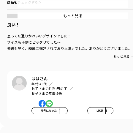
商品をチェックする＞
■素材
本体部分「綿100％」ロイヤルコットン使用。
もっと見る
良い！
「吸汗性」にすぐれ「肌ざわりが良い」
生地を使用しています。
思ってた通りかわいいデザインでした！
サイズも子供にピッタリでした〜
-----
伸縮性：あり
発送も早く、綺麗に梱包されており大満足でした。ありがとうございました。
もっと見る…
ブランド
／
branshes
シーズン
／
アウトレット
カテゴリ
／
トップス
>
長袖Tシャツ・7分袖Tシャツ
カラー
／
グリーン
ははさん
性別タイプ
／
BOY
年代:
40代
お子さまの性別:
男の子
商品番号
／
11-3405-352
お子さまの年齢:
9歳
参考になった
1
LIKE!
1