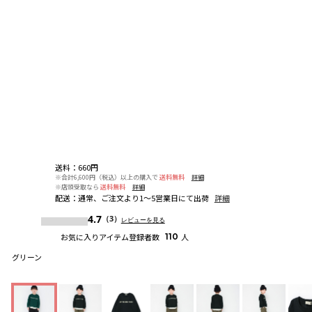
送料
：
660円
※合計6,600円（税込）以上の購入で
送料無料
詳細
※店頭受取なら
送料無料
詳細
配送
：
通常、ご注文より1～5営業日にて出荷
詳細
4.7
（3）
レビューを見る
お気に入りアイテム登録者数
110
人
グリーン