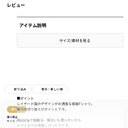
レビュー
アイテム説明
サイズ/素材を見る
絞り込み
表示：新しい順
■ポイント
レイヤード風のデザインがお洒落な長袖Tシャツ。
胸元の切り替えがポイントです。
購入商品
購入商品
綿100％で肌触り、風合いも柔らかいから
サイズ：140cm
色：ブラック
お子さまの日常着にぴったりです。