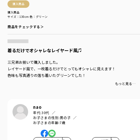
購入商品
購入商品
サイズ：130cm
色：グリーン
商品をチェックする＞
着るだけでオシャレなレイヤード風♫
三兄弟お揃いで購入しました。
レイヤード風で、一枚着るだけでとってもオシャレに見えます！
色味も写真通りの落ち着いたグリーンでした！
もっと見る…
nao
年代:
30代
お子さまの性別:
男の子
お子さまの年齢:
7歳