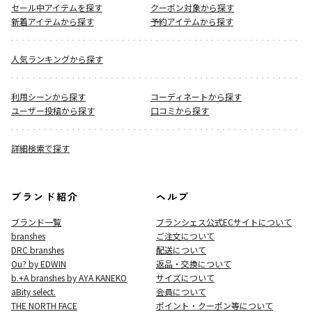
セール中アイテムを探す
クーポン対象から探す
新着アイテムから探す
予約アイテムから探す
人気ランキングから探す
利用シーンから探す
コーディネートから探す
ユーザー投稿から探す
口コミから探す
詳細検索で探す
ブランド紹介
ヘルプ
ブランド一覧
ブランシェス公式ECサイト
について
branshes
ご注文について
DRC branshes
配送について
Ou? by EDWIN
返品・交換について
b.+A branshes by AYA KANEKO
サイズについて
aBity select.
会員について
THE NORTH FACE
ポイント・クーポン等について