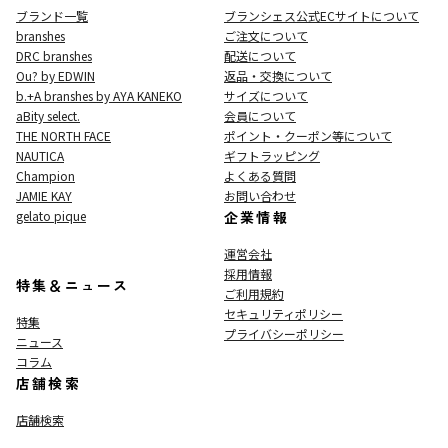
ブランド一覧
ブランシェス公式ECサイト
について
branshes
ご注文について
DRC branshes
配送について
Ou? by EDWIN
返品・交換について
b.+A branshes by AYA KANEKO
サイズについて
aBity select.
会員について
THE NORTH FACE
ポイント・クーポン等について
NAUTICA
ギフトラッピング
Champion
よくある質問
JAMIE KAY
お問い合わせ
gelato pique
企業情報
運営会社
採用情報
特集＆ニュース
ご利用規約
セキュリティポリシー
特集
プライバシーポリシー
ニュース
コラム
店舗検索
店舗検索