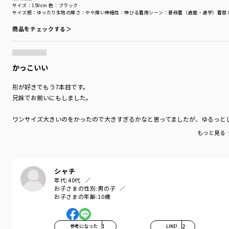
サイズ：150cm
色：ブラック
サイズ感
：ゆったり
生地の厚さ
：やや厚い
伸縮性
：伸びる
着用シーン
：普段着（通園・通学）
着替
商品をチェックする＞
かっこいい
形が好きでもう7本目です。
兄妹でお揃いにもしました。
ワンサイズ大きいのをかったので大きすぎるかなと思ってましたが、ゆるっと
もっと見る
シャチ
年代:
40代
お子さまの性別:
男の子
お子さまの年齢:
10歳
参考になった
1
LIKE!
2