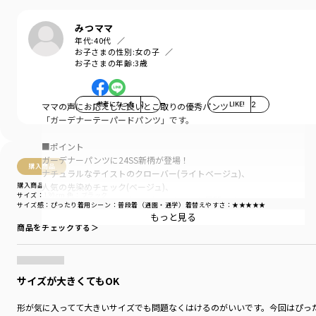
みつママ
年代:
40代
お子さまの性別:
女の子
お子さまの年齢:
3歳
参考になった
1
LIKE!
2
ママの声にお応えした良いとこ取りの優秀パンツ
「ガーデナーテーパードパンツ」です。
■ポイント
ガーデナーパンツに24SS新柄が登場！
購入商品
ナチュラルなテイストのクローバー(ライトベージュ)、
購入商品
人気の先染めチェック(ベージュ)、
サイズ：130cm
色：ブラック
履くだけでキマるカミナリ(ブラック)の3色展開です。
サイズ感
：ぴったり
着用シーン
：普段着（通園・通学）
着替えやすさ
：★★★★★
もっと見る
子どもがはきやすく動きやすい立体的なシルエット。
商品をチェックする＞
毎日使っていただけるしっかりとした丈夫で伸びのある
生地を使用しています。
サイズが大きくてもOK
ゆったりとした腰回りから、裾はすっきりと。
お洒落なテーパードデザイン。
形が気に入ってて大きいサイズでも問題なくはけるのがいいです。今回はぴっ