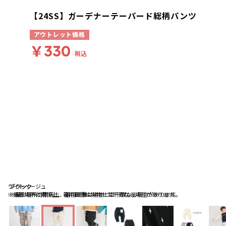
【24SS】ガーデナーテーパード総柄パンツ
アウトレット価格
￥330
税込
ライトベージュ
ブラック
ブラック
※撮影場所の関係上、着用画像は実物と若干異なる場合があります。
※撮影場所の関係上、着用画像は実物と若干異なる場合があります。