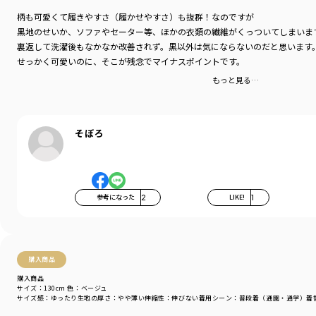
柄も可愛くて履きやすさ（履かせやすさ）も抜群！なのですが
黒地のせいか、ソファやセーター等、ほかの衣類の繊維がくっついてしまいま
裏返して洗濯後もなかなか改善されず。黒以外は気にならないのだと思います
せっかく可愛いのに、そこが残念でマイナスポイントです。
もっと見る…
そぼろ
参考になった
2
LIKE!
1
購入商品
購入商品
サイズ：130cm
色：ベージュ
サイズ感
：ゆったり
生地の厚さ
：やや薄い
伸縮性
：伸びない
着用シーン
：普段着（通園・通学）
着