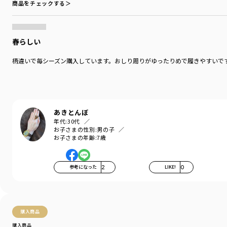
商品をチェックする＞
春らしい
柄違いで毎シーズン購入しています。おしり周りがゆったりめで履きやすいで
あきとんぼ
年代:
30代
お子さまの性別:
男の子
お子さまの年齢:
7歳
参考になった
2
LIKE!
0
購入商品
購入商品