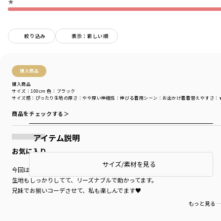
★
絞り込み
表示：新しい順
購入商品
購入商品
サイズ：100cm
色：ブラック
サイズ感
：ぴったり
生地の厚さ
：やや厚い
伸縮性
：伸びる
着用シーン
：お出かけ着
着替えやすさ
：
商品をチェックする＞
アイテム説明
お気に入り
サイズ/素材を見る
今回は柄違いも購入！
生地もしっかりしてて、リーズナブルで助かってます。
兄妹でお揃いコーデさせて、私も楽しんでます♥
もっと見る…