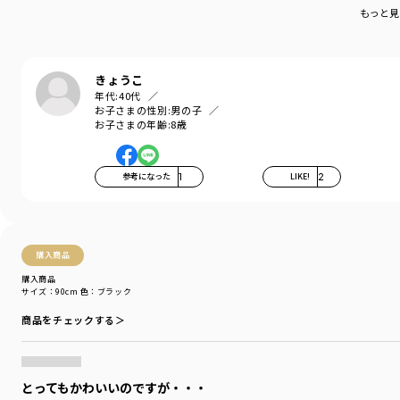
履きやすくて動きやすい、男の子も女の子も使える、
もっと見
万能パンツです。
右後ろのポケットにはガーデナーパンツの目印でもある
フラッシャーが付いています。
きょうこ
年代:
40代
-----
お子さまの性別:
男の子
お子さまの年齢:
8歳
ポケット：あり
ウエストゴム調整：可
着用イメージ/カラー：ベージュ
参考になった
1
LIKE!
2
モデル：身長109.0cm 体重18.0kg
サイズ：サイズ110
ブランド
／
branshes
購入商品
シーズン
／
アウトレット
購入商品
カテゴリ
／
ボトムス
>
ロングパンツ
サイズ：90cm
色：ブラック
カラー
／
ブラウン
性別タイプ
／
BOY
商品をチェックする＞
商品番号
／
11-4132-362
とってもかわいいのですが・・・