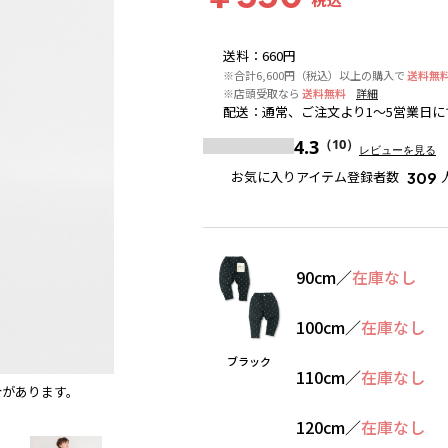
送料
：
660円
※合計6,600円（税込）以上の購入で
送料無
※店頭受取なら
送料無料
詳細
配送
：
通常、ご注文より1～5営業日に
4.3
（10）
レビューを見る
お気に入りアイテム登録者数
309
90cm
／
在庫なし
100cm
／
在庫なし
ブラック
110cm
／
在庫なし
合があります。
ブラック
※撮影場所の関係上、着用画像は実物と若干異
120cm
／
在庫なし