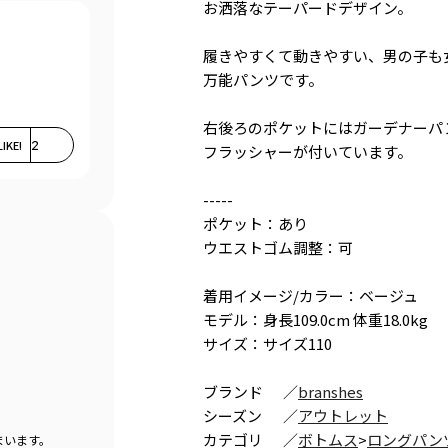
お洒落なテーパードデザイン。
履きやすくて動きやすい、男の子も
万能パンツです。
右後ろのポケットにはガーデナーパ
LIKE!
2
フラッシャーが付いています。
-----
ポケット：あり
ウエストゴム調整：可
着用イメージ/カラー：ベージュ
モデル：身長109.0cm 体重18.0kg
サイズ：サイズ110
ブランド
／
branshes
シーズン
／
アウトレット
カテゴリ
／
ボトムス
>
ロングパン
まいます。