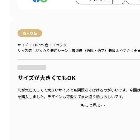
購入商品
サイズ：130cm
色：ブラック
サイズ感
：ぴったり
着用シーン
：普段着（通園・通学）
着替えやすさ
：★
商品をチェックする＞
サイズが大きくてもOK
形が気に入ってて大きいサイズでも問題なくはけるのがいいです。今回
を購入しました。デザインも可愛くてまた違う柄も欲しいです。
もっと見る…