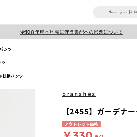
令和８年熊本地震に伴う集配への影響について
柄パンツ
ンツ
ード総柄パンツ
branshes
【24SS】ガーデナ
アウトレット価格
￥330
税込