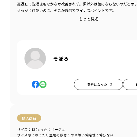
裏返して洗濯後もなかなか改善されず。黒以外は気にならないのだと思
せっかく可愛いのに、そこが残念でマイナスポイントです。
もっと見る…
そぼろ
参考になった
2
購入商品
サイズ：130cm
色：ベージュ
サイズ感
：ゆったり
生地の厚さ
：やや薄い
伸縮性
：伸びない