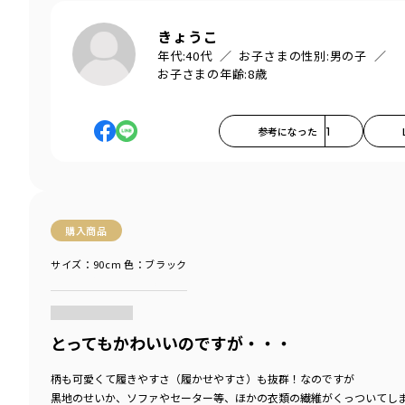
きょうこ
年代:
40代
お子さまの性別:
男の子
お子さまの年齢:
8歳
参考になった
1
購入商品
サイズ：90cm
色：ブラック
商品をチェックする＞
とってもかわいいのですが・・・
柄も可愛くて履きやすさ（履かせやすさ）も抜群！なのですが
黒地のせいか、ソファやセーター等、ほかの衣類の繊維がくっついてし