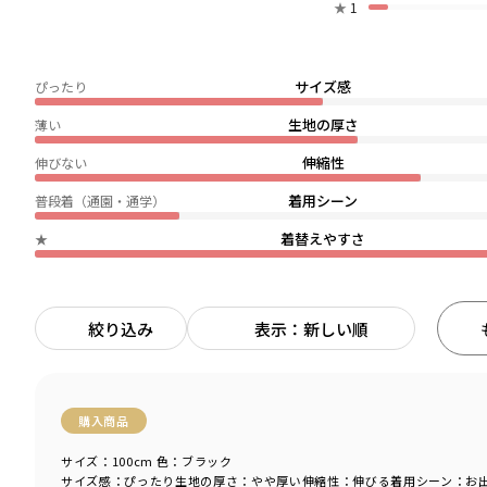
★
1
サイズ感
ぴったり
生地の厚さ
薄い
伸縮性
伸びない
着用シーン
普段着（通園・通学）
着替えやすさ
★
絞り込み
表示：新しい順
購入商品
サイズ：100cm
色：ブラック
サイズ感
：ぴったり
生地の厚さ
：やや厚い
伸縮性
：伸びる
着用シーン
：お