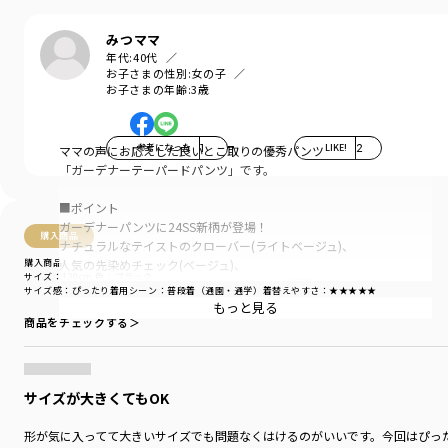
みつママ
年代:
40代
お子さまの性別:
女の子
お子さまの年齢:
3歳
参考になった
1
LIKE!
2
ママの声にお応えした良いとこ取りの優秀パンツ
「ガーデナーテーパードパンツ」です。
■ポイント
ガーデナーパンツに24SS新柄が登場！
購入商品
ナチュラルなテイストのクローバー(ライトベージュ)、
購入商品
人気の先染めチェック(ベージュ)、
サイズ：130cm
色：ブラック
履くだけでキマるカミナリ(ブラック)の3色展開です。
サイズ感
：ぴったり
着用シーン
：普段着（通園・通学）
着替えやすさ
：★★★★★
もっと見る
子どもがはきやすく動きやすい立体的なシルエット。
商品をチェックする＞
毎日使っていただけるしっかりとした丈夫で伸びのある
生地を使用しています。
サイズが大きくてもOK
ゆったりとした腰回りから、裾はすっきりと。
お洒落なテーパードデザイン。
形が気に入ってて大きいサイズでも問題なくはけるのがいいです。今回はぴっ