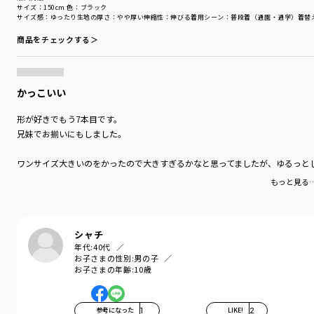
サイズ：150cm
色：ブラック
サイズ感
：ゆったり
生地の厚さ
：やや厚い
伸縮性
：伸びる
着用シーン
：普段着（通園・通学）
着替
商品をチェックする＞
かっこいい
形が好きでもう7本目です。
兄妹でお揃いにもしました。
ワンサイズ大きいのをかったので大きすぎるかなと思ってましたが、ゆるっと
もっと見る
シャチ
年代:
40代
お子さまの性別:
男の子
お子さまの年齢:
10歳
参考になった
1
LIKE!
2