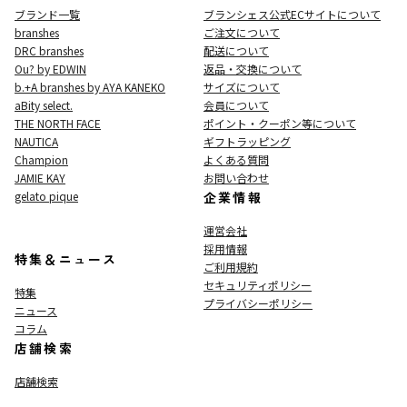
ブランド一覧
ブランシェス公式ECサイト
について
branshes
ご注文について
DRC branshes
配送について
Ou? by EDWIN
返品・交換について
b.+A branshes by AYA KANEKO
サイズについて
aBity select.
会員について
THE NORTH FACE
ポイント・クーポン等について
NAUTICA
ギフトラッピング
Champion
よくある質問
JAMIE KAY
お問い合わせ
gelato pique
企業情報
運営会社
採用情報
特集＆ニュース
ご利用規約
セキュリティポリシー
特集
プライバシーポリシー
ニュース
コラム
店舗検索
店舗検索