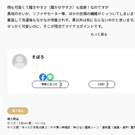
柄も可愛くて履きやすさ（履かせやすさ）も抜群！なのですが
黒地のせいか、ソファやセーター等、ほかの衣類の繊維がくっついてしまいま
裏返して洗濯後もなかなか改善されず。黒以外は気にならないのだと思います
せっかく可愛いのに、そこが残念でマイナスポイントです。
もっと見る…
そぼろ
参考になった
2
LIKE!
1
購入商品
購入商品
サイズ：130cm
色：ベージュ
サイズ感
：ゆったり
生地の厚さ
：やや薄い
伸縮性
：伸びない
着用シーン
：普段着（通園・通学）
着