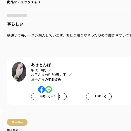
商品をチェックする＞
春らしい
柄違いで毎シーズン購入しています。おしり周りがゆったりめで履きやすいで
あきとんぼ
年代:
30代
お子さまの性別:
男の子
お子さまの年齢:
7歳
参考になった
2
LIKE!
0
購入商品
購入商品