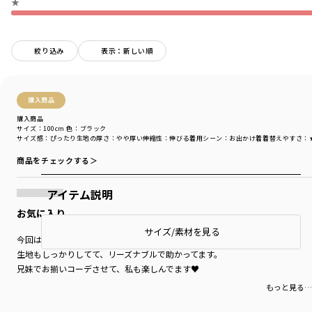
★
絞り込み
表示：新しい順
購入商品
購入商品
サイズ：100cm
色：ブラック
サイズ感
：ぴったり
生地の厚さ
：やや厚い
伸縮性
：伸びる
着用シーン
：お出かけ着
着替えやすさ
：
商品をチェックする＞
アイテム説明
お気に入り
サイズ/素材を見る
今回は柄違いも購入！
生地もしっかりしてて、リーズナブルで助かってます。
兄妹でお揃いコーデさせて、私も楽しんでます♥
もっと見る…