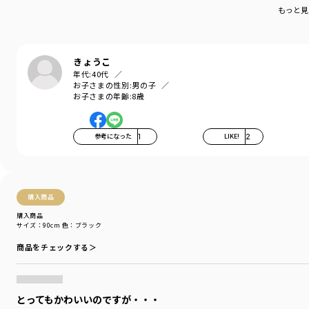
履きやすくて動きやすい、男の子も女の子も使える、
もっと見
万能パンツです。
右後ろのポケットにはガーデナーパンツの目印でもある
フラッシャーが付いています。
きょうこ
年代:
40代
-----
お子さまの性別:
男の子
お子さまの年齢:
8歳
ポケット：あり
ウエストゴム調整：可
着用イメージ/カラー：ベージュ
参考になった
1
LIKE!
2
モデル：身長109.0cm 体重18.0kg
サイズ：サイズ110
ブランド
／
branshes
購入商品
シーズン
／
アウトレット
購入商品
カテゴリ
／
ボトムス
>
ロングパンツ
サイズ：90cm
色：ブラック
カラー
／
ブラウン
性別タイプ
／
BOY
商品をチェックする＞
商品番号
／
11-4132-362
とってもかわいいのですが・・・