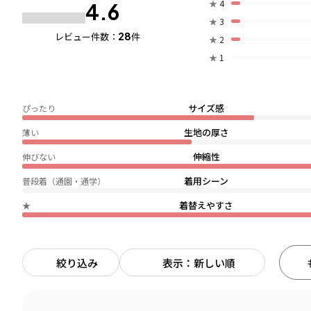
★
4
4.6
★
3
28
レビュー件数：
件
★
2
★
1
サイズ感
ぴったり
生地の厚さ
薄い
伸縮性
伸びない
着用シーン
普段着（通園・通学）
着替えやすさ
★
絞り込み
表示：新しい順