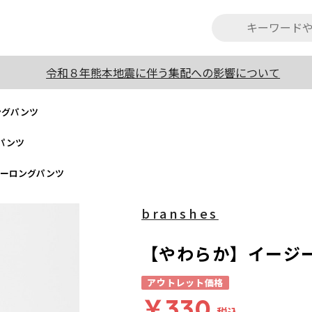
令和８年熊本地震に伴う集配への影響について
ングパンツ
パンツ
ジーロングパンツ
branshes
【やわらか】イージ
アウトレット価格
￥330
税込