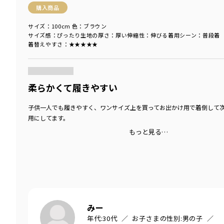
購入商品
サイズ：100cm
色：ブラウン
サイズ感
：ぴったり
生地の厚さ
：厚い
伸縮性
：伸びる
着用シーン
：普段着
着替えやすさ
：★★★★★
商品をチェックする＞
柔らかくて履きやすい
子供一人でも履きやすく、ワンサイズ上を買ってお出かけ用で着倒して
用にしてます。
もっと見る…
みー
年代:
30代
お子さまの性別:
男の子