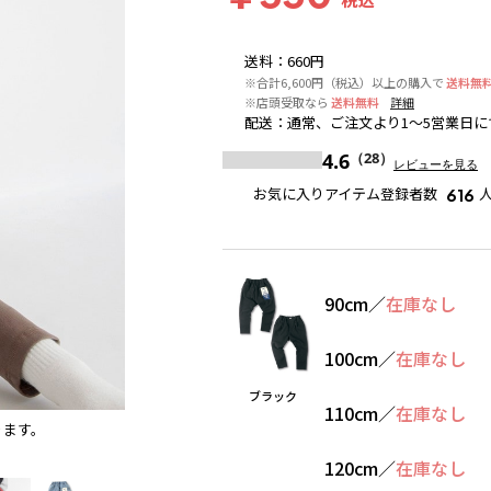
送料
：
660円
※合計6,600円（税込）以上の購入で
送料無
※店頭受取なら
送料無料
詳細
配送
：
通常、ご注文より1～5営業日に
4.6
（28）
レビューを見る
お気に入りアイテム登録者数
616
90cm
／
在庫なし
100cm
／
在庫なし
ブラック
110cm
／
在庫なし
ります。
グレー
※撮影場所の関係上、着用画像は実物と若干異な
120cm
／
在庫なし