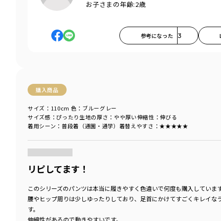
お子さまの年齢:
2歳
参考になった
3
購入商品
サイズ：110cm
色：ブルーグレー
サイズ感
：ぴったり
生地の厚さ
：やや厚い
伸縮性
：伸びる
着用シーン
：普段着（通園・通学）
着替えやすさ
：★★★★★
商品をチェックする＞
リピしてます！
このシリーズのパンツは本当に履きやすく色違いで何度も購入していま
腰やヒップ周りは少しゆったりしており、足首にかけてすごくキレイな
す。
伸縮性があるので動きやすいです。