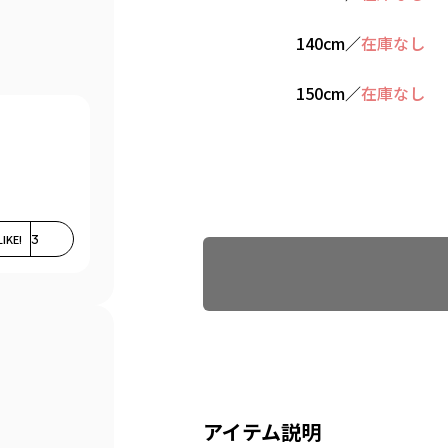
140cm
／
在庫なし
150cm
／
在庫なし
Find recommended size
LIKE!
3
アイテム説明