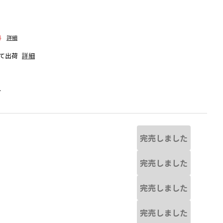
料
詳細
て出荷
詳細
人
完売しました
完売しました
完売しました
る場合があります。
ブルー
※撮影場所の関係上、着用画像は実
完売しました