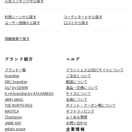
人気ランキングから探す
利用シーンから探す
コーディネートから探す
ユーザー投稿から探す
口コミから探す
詳細検索で探す
ブランド紹介
ヘルプ
ブランド一覧
ブランシェス公式ECサイト
について
branshes
ご注文について
DRC branshes
配送について
Ou? by EDWIN
返品・交換について
b.+A branshes by AYA KANEKO
サイズについて
aBity select.
会員について
THE NORTH FACE
ポイント・クーポン等について
NAUTICA
ギフトラッピング
Champion
よくある質問
JAMIE KAY
お問い合わせ
gelato pique
企業情報