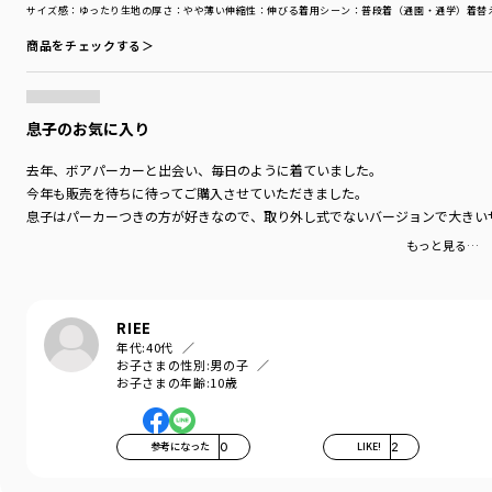
サイズ感
：ゆったり
生地の厚さ
：やや薄い
伸縮性
：伸びる
着用シーン
：普段着（通園・通学）
着替
商品をチェックする＞
息子のお気に入り
去年、ボアパーカーと出会い、毎日のように着ていました。
今年も販売を待ちに待ってご購入させていただきました。
息子はパーカーつきの方が好きなので、取り外し式でないバージョンで大きい
もっと見る…
RIEE
年代:
40代
お子さまの性別:
男の子
お子さまの年齢:
10歳
参考になった
0
LIKE!
2