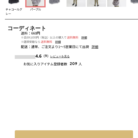
チャコールグ
パープル
レー
コーディネート
送料
：
660円
※合計6,600円（税込）以上の購入で
送料無料
詳細
※店頭受取なら
送料無料
詳細
配送
：
通常、ご注文より1～5営業日にて出荷
詳細
4.6
（9）
レビューを見る
お気に入りアイテム登録者数
209
人