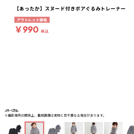
【あったか】スヌード付きボアぐるみトレーナー
アウトレット価格
￥990
税込
パープル
パープル
パープル
※撮影場所の関係上、着用画像は実物と若干異なる場合があります。