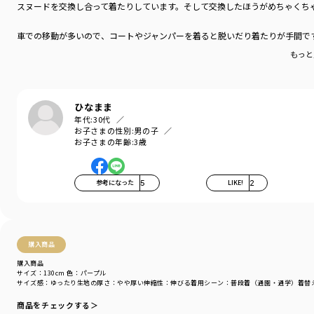
スヌードを交換し合って着たりしています。そして交換したほうがめちゃくちゃ
裾口はリブ仕様なので
冷たい空気が入るのを防いでくれます。
車での移動が多いので、コートやジャンパーを着ると脱いだり着たりが手間で
-----
もっと
ポケット：あり
着用イメージ/カラー：パープル
モデル：身長109cm 体重18kg
ひなまま
サイズ：サイズ110
年代:
30代
お子さまの性別:
男の子
お子さまの年齢:
3歳
ブランド
／
branshes
シーズン
／
アウトレット
カテゴリ
／
トップス
>
トレーナー・パーカー
参考になった
5
LIKE!
2
カラー
／
パープル
性別タイプ
／
BOY
商品番号
／
11-3404-421
購入商品
購入商品
サイズ：130cm
色：パープル
サイズ感
：ゆったり
生地の厚さ
：やや厚い
伸縮性
：伸びる
着用シーン
：普段着（通園・通学）
着替
商品をチェックする＞