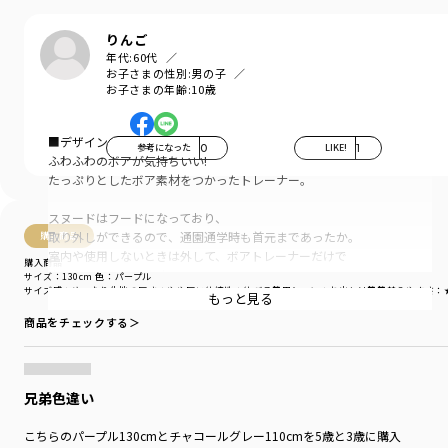
りんご
年代:
60代
お子さまの性別:
男の子
お子さまの年齢:
10歳
■デザイン
参考になった
0
LIKE!
1
ふわふわのボアが気持ちいい!
たっぷりとしたボア素材をつかったトレーナー。
スヌードはフードになっており、
取り外しができるので、通園通学時も首元まであったか。
購入商品
室内や使用しないときは外して、ボアトレーナーだけで
購入商品
楽しむこともできます。
サイズ：130cm
色：パープル
サイズ感
：ゆったり
生地の厚さ
：やや厚い
伸縮性
：伸びる
着用シーン
：お出かけ着
着替えやすさ
：
もっと見る
合わせやすいカラー展開なので
商品をチェックする＞
フードだけ他のお洋服と組み合わせるのも〇
カンガルーポケットも着こなしのポイントです。
兄弟色違い
ふわもこの印象的なデザインで「ギフト」や
「お揃い」にもおすすめです。
こちらのパープル130cmとチャコールグレー110cmを5歳と3歳に購入