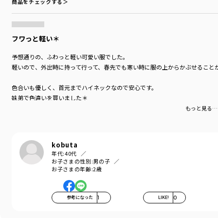
商品をチェックする＞
フワっと軽い＊
予想通りの、ふわっと軽い可愛い服でした。
軽いので、外出時に持って行って、春先でも寒い時に服の上からかぶせること
色合いも優しく、首元までハイネックなので安心です。
妹弟で色違いを買いました＊
もっと見る…
kobuta
年代:
40代
お子さまの性別:
男の子
お子さまの年齢:
2歳
参考になった
1
LIKE!
0