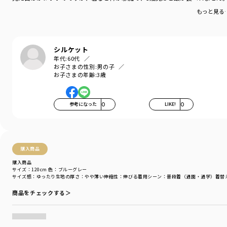
もっと見る
シルケット
年代:
60代
お子さまの性別:
男の子
お子さまの年齢:
3歳
参考になった
0
LIKE!
0
購入商品
購入商品
サイズ：120cm
色：ブルーグレー
サイズ感
：ゆったり
生地の厚さ
：やや薄い
伸縮性
：伸びる
着用シーン
：普段着（通園・通学）
着替
商品をチェックする＞