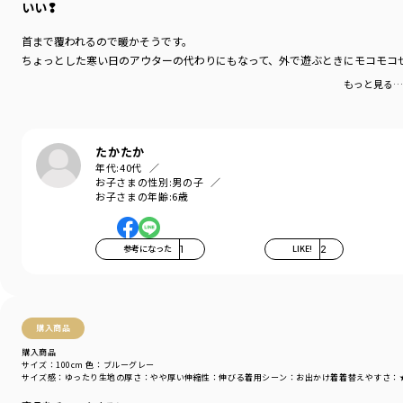
いい❢
首まで覆われるので暖かそうです。
ちょっとした寒い日のアウターの代わりにもなって、外で遊ぶときにモコモコ
もっと見る…
たかたか
年代:
40代
お子さまの性別:
男の子
お子さまの年齢:
6歳
参考になった
1
LIKE!
2
購入商品
購入商品
サイズ：100cm
色：ブルーグレー
サイズ感
：ゆったり
生地の厚さ
：やや厚い
伸縮性
：伸びる
着用シーン
：お出かけ着
着替えやすさ
：