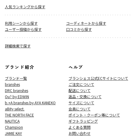
人気ランキングから探す
利用シーンから探す
コーディネートから探す
ユーザー投稿から探す
口コミから探す
詳細検索で探す
ブランド紹介
ヘルプ
ブランド一覧
ブランシェス公式ECサイト
について
branshes
ご注文について
DRC branshes
配送について
Ou? by EDWIN
返品・交換について
b.+A branshes by AYA KANEKO
サイズについて
aBity select.
会員について
THE NORTH FACE
ポイント・クーポン等について
NAUTICA
ギフトラッピング
Champion
よくある質問
JAMIE KAY
お問い合わせ