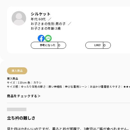
性別タイプ
／
BOY
商品番号
／
11-3404-393
シルケット
年代:
60代
お子さまの性別:
男の子
お子さまの年齢:
3歳
参考になった
0
LIKE!
0
購入商品
購入商品
サイズ：110cm
色：カラシ
サイズ感
：ゆったり
生地の厚さ
：厚い
伸縮性
：伸びる
着用シーン
：お出かけ着
着替えやすさ
：★★
商品をチェックする＞
立ち衿の難しさ
見た目はかわいいのですが、着ると衿が邪魔で、3歳児はご飯が食べれません