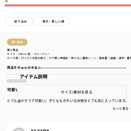
★
絞り込み
表示：新しい順
購入商品
購入商品
サイズ：100cm
色：ブルーグレー
サイズ感
：ぴったり
生地の厚さ
：やや薄い
伸縮性
：伸びない
着用シーン
：普段着（通園・通学）
着
商品をチェックする＞
アイテム説明
可愛い
サイズ/素材を見る
とても温かそうで可愛い。子どももきれいな水色をとても気に入っています。
もっと見る
no name