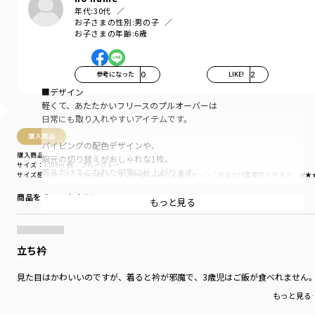
年代:
30代
お子さまの性別:
男の子
お子さまの年齢:
6歳
参考になった
0
LIKE!
2
■デザイン
軽くて、あたたかいフリースのプルオーバーは
日常にも取り入れやすいアイテムです。
購入商品
パイピングの配色デザインや、
購入商品
胸元の切り替えがおしゃれな1枚。
サイズ：110cm
色：ブルーグレー
着るだけでこなれた印象に仕上がります。
サイズ感
：ゆったり
生地の厚さ
：厚い
伸縮性
：伸びる
着用シーン
：お出かけ着
着替えやすさ
：★★
商品をチェックする＞
ゆるっとしたボトムスと合わせて、
もっと見る
アウトドアテイストな着こなしがトレンド。
細身のボトムスと合わせて
スポーティなスタイリングもおすすめです。nan
立ち衿
ブランド
／
branshes
見た目はかわいいのですが、着ると衿が邪魔で、3歳児はご飯が食べれません
シーズン
／
アウトレット
カテゴリ
／
トップス
>
トレーナー・パーカー
もっと見る
カラー
／
ブルー