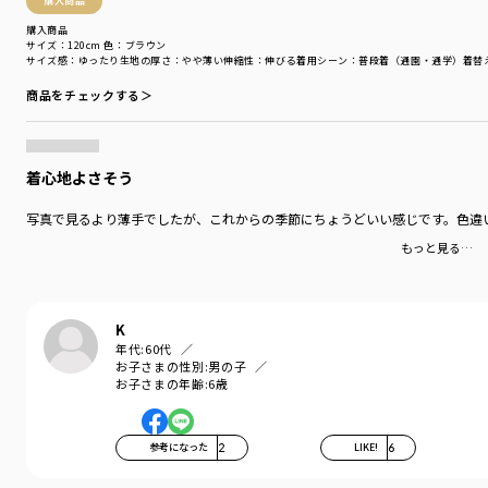
購入商品
購入商品
サイズ：120cm
色：ブラウン
サイズ感
：ゆったり
生地の厚さ
：やや薄い
伸縮性
：伸びる
着用シーン
：普段着（通園・通学）
着替
商品をチェックする＞
着心地よさそう
写真で見るより薄手でしたが、これからの季節にちょうどいい感じです。色違
もっと見る…
K
年代:
60代
お子さまの性別:
男の子
お子さまの年齢:
6歳
参考になった
2
LIKE!
6