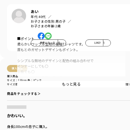
あい
年代:
40代
お子さまの性別:
男の子
お子さまの年齢:
2歳
■ポイント
参考になった
0
LIKE!
1
柔らかいワッフル生地の長袖Tシャツです。
首もとのガゼットデザインもポイント。
シンプルな無地のデザインと配色の組み合わせで
インナーにしても〇
購入商品
１枚でも〇
購入商品
着まわしができるアイテムです。
サイズ：110cm
色：ピンク
もっと見る
サイズ感
：ゆったり
生地の厚さ
：やや厚い
伸縮性
：伸びる
着用シーン
：普段着（通園・通学）
着替
毎日のコーデに取り入れやすいデザイン。
商品をチェックする＞
脇線を前振りにしているので立体的なシルエットや
配色使いが主役になる長袖Tシャツです。
-----
かわいい。
伸縮性：あり
身長100cmの息子に購入。
着用イメージ/カラー：ブラウン