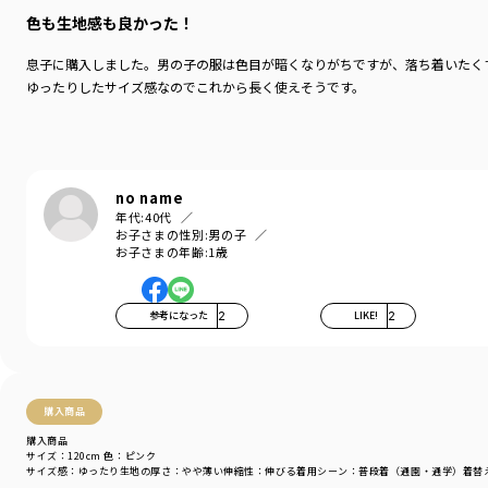
色も生地感も良かった！
息子に購入しました。男の子の服は色目が暗くなりがちですが、落ち着いたく
ゆったりしたサイズ感なのでこれから長く使えそうです。
no name
年代:
40代
お子さまの性別:
男の子
お子さまの年齢:
1歳
参考になった
2
LIKE!
2
購入商品
購入商品
サイズ：120cm
色：ピンク
サイズ感
：ゆったり
生地の厚さ
：やや薄い
伸縮性
：伸びる
着用シーン
：普段着（通園・通学）
着替