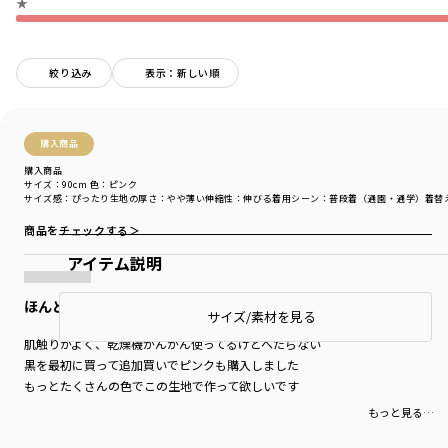
★
絞り込み
表示：新しい順
購入商品
購入商品
サイズ：90cm
色：ピンク
サイズ感
：ぴったり
生地の厚さ
：やや薄い
伸縮性
：伸びる
着用シーン
：普段着（通園・通学）
着替
商品をチェックする＞
アイテム説明
ほんとにやわらか！
サイズ/素材を見る
肌触りがよく、乾燥機がんがん使ってるけどへたらない
黒を最初に買って追加買いでピンクも購入しました
もっとたくさんの色でこの生地で作って欲しいです
もっと見る…