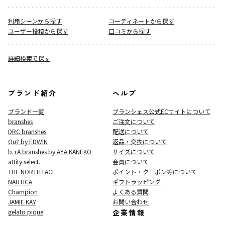
利用シーンから探す
コーディネートから探す
ユーザー投稿から探す
口コミから探す
詳細検索で探す
ブランド紹介
ヘルプ
ブランド一覧
ブランシェス公式ECサイト
について
branshes
ご注文について
DRC branshes
配送について
Ou? by EDWIN
返品・交換について
b.+A branshes by AYA KANEKO
サイズについて
aBity select.
会員について
THE NORTH FACE
ポイント・クーポン等について
NAUTICA
ギフトラッピング
Champion
よくある質問
JAMIE KAY
お問い合わせ
gelato pique
企業情報