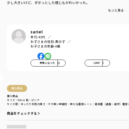
モデル：身長109.0cm 体重18.0kg
少し大きいけど、ダボっとした感じもかわいかった。
サイズ：サイズ110
もっと見る…
ブランド
／
branshes
シーズン
／
アウトレット
カテゴリ
／
トップス
>
長袖Tシャツ・7分袖Tシャツ
sariel
カラー
／
その他カラー
年代:
40代
お子さまの性別:
男の子
性別タイプ
／
BOY
お子さまの年齢:
4歳
商品番号
／
11-4105-357
参考になった
0
LIKE!
1
購入商品
購入商品
サイズ：90cm
色：ピンク
サイズ感
：ゆったり
生地の厚さ
：やや厚い
伸縮性
：伸びる
着用シーン
：普段着（通園・通学）
着替
商品をチェックする＞