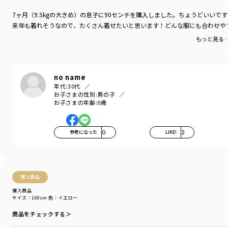
7ヶ月（9.5kgの大きめ）の息子に90センチを購入しました。ちょうどいいで
来年も着れそうなので、たくさん着せたいと思います！どんな服にも合わせや
もっと見る
no name
年代:
30代
お子さまの性別:
男の子
お子さまの年齢:
0歳
参考になった
0
LIKE!
2
購入商品
購入商品
サイズ：160cm
色：イエロー
商品をチェックする＞