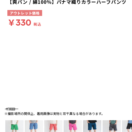
【爽パン / 綿100％】パナマ織りカラーハーフパンツ
アウトレット価格
￥330
税込
イエロー
イエロー
イエロー
※撮影場所の関係上、着用画像は実物と若干異なる場合があります。