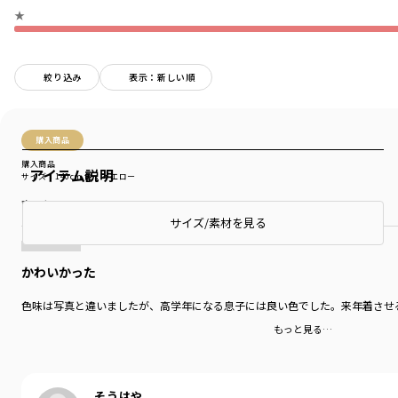
★
絞り込み
表示：新しい順
購入商品
購入商品
アイテム説明
サイズ：140cm
色：イエロー
商品をチェックする＞
サイズ/素材を見る
かわいかった
色味は写真と違いましたが、高学年になる息子には良い色でした。来年着させ
もっと見る…
そうはや