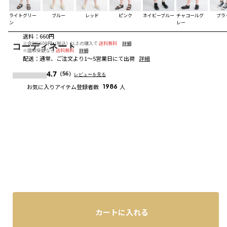
ライトグリー
ブルー
レッド
ピンク
ネイビーブルー
チャコールグ
ブラ
ン
レー
送料
：
660円
※合計6,600円（税込）以上の購入で
送料無料
詳細
コーディネート
※店頭受取なら
送料無料
詳細
配送
：
通常、ご注文より1～5営業日にて出荷
詳細
4.7
（56）
レビューを見る
お気に入りアイテム登録者数
1986
人
カートに入れる