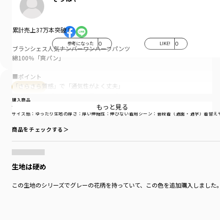
累計売上37万本突破！
参考になった
0
LIKE!
0
ブランシェス人気ナンバーワンハーフパンツ
綿100％「爽パン」
■ポイント
「さらさら質感」で「通気性がよく丈夫」
購入商品
夏のキッズにぴったりの大人気ハーフパンツ
購入商品
「爽パン」!
もっと見る
サイズ：100cm
色：イエロー
サイズ感
：ゆったり
生地の厚さ
：厚い
伸縮性
：伸びない
着用シーン
：普段着（通園・通学）
着替え
「毎日使える」
商品をチェックする＞
繰り返しのお洗濯や元気なキッズの動きに耐える
しっかりと丈夫な太い糸を使用した「パナマ織り」。
通気性がよくさらさらとした質感と
生地は硬め
柔らかでお肌にやさしい「綿100％素材」で
「使える」と大好評！
この生地のシリーズでグレーの花柄を持っていて、この色を追加購入しました
爽やかで丈夫だから通園・通学にもおでかけにも。
豊富なカラバリで何枚でもほしくなる！