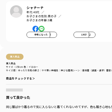
マチ付きで立体的なシルエットはお子さまの動きを制限
シャナーナ
しないので活発な子でもたくさん着用していただけます。
年代:
40代
お子さまの性別:
男の子
※店頭での販売は3月からとなります。
お子さまの年齢:
3歳
※160センチはWEB限定販売のサイズです。
店舗ではお取り扱いしておりません。
参考になった
1
LIKE!
2
-----
ポケット：あり
ウエストゴム調整：可
着用イメージ/カラー：イエロー
購入商品
モデル：身長109.0cm 体重18.0kg
購入商品
サイズ：サイズ110
サイズ：150cm
色：イエロー
サイズ感
：ゆったり
生地の厚さ
：やや薄い
伸縮性
：伸びる
着用シーン
：普段着（通園・通学）
着替
ブランド
／
branshes
商品をチェックする＞
シーズン
／
アウトレット
カテゴリ
／
ボトムス
>
ショートパンツ・ハーフパンツ
カラー
／
イエロー
性別タイプ
／
BOY
買って良かった
商品番号
／
11-4131-382
同じ服ばかり着るので気に入らないと着てくれないのてすが、色も履き心地も