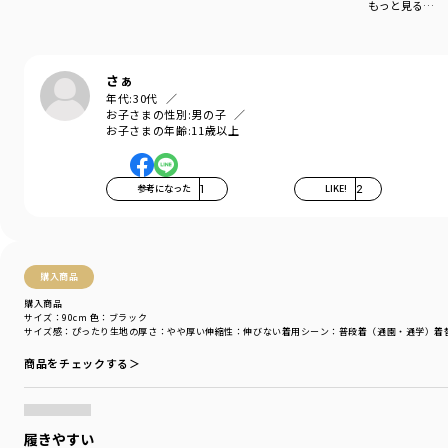
もっと見る…
さぁ
年代:
30代
お子さまの性別:
男の子
お子さまの年齢:
11歳以上
参考になった
1
LIKE!
2
購入商品
購入商品
サイズ：90cm
色：ブラック
サイズ感
：ぴったり
生地の厚さ
：やや厚い
伸縮性
：伸びない
着用シーン
：普段着（通園・通学）
着
商品をチェックする＞
履きやすい