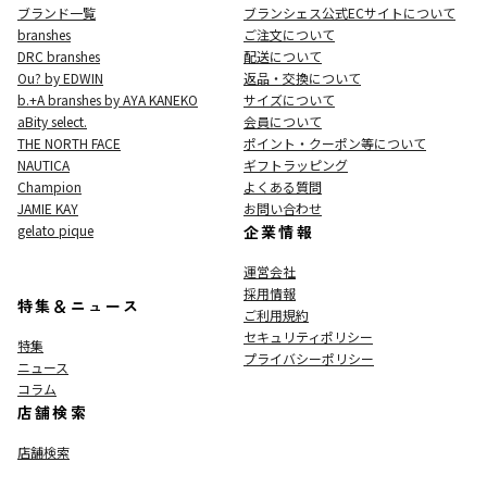
ブランド一覧
ブランシェス公式ECサイト
について
branshes
ご注文について
DRC branshes
配送について
Ou? by EDWIN
返品・交換について
b.+A branshes by AYA KANEKO
サイズについて
aBity select.
会員について
THE NORTH FACE
ポイント・クーポン等について
NAUTICA
ギフトラッピング
Champion
よくある質問
JAMIE KAY
お問い合わせ
gelato pique
企業情報
運営会社
採用情報
特集＆ニュース
ご利用規約
セキュリティポリシー
特集
プライバシーポリシー
ニュース
コラム
店舗検索
店舗検索