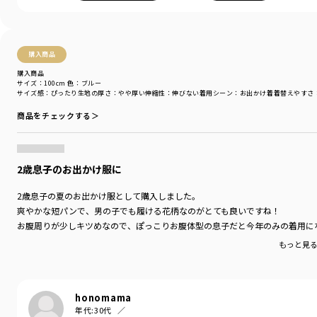
購入商品
購入商品
サイズ：100cm
色：ブルー
サイズ感
：ぴったり
生地の厚さ
：やや厚い
伸縮性
：伸びない
着用シーン
：お出かけ着
着替えやすさ
商品をチェックする＞
2歳息子のお出かけ服に
2歳息子の夏のお出かけ服として購入しました。
爽やかな短パンで、男の子でも履ける花柄なのがとても良いですね！
お腹周りが少しキツめなので、ぽっこりお腹体型の息子だと今年のみの着用に
もっと見
honomama
年代:
30代