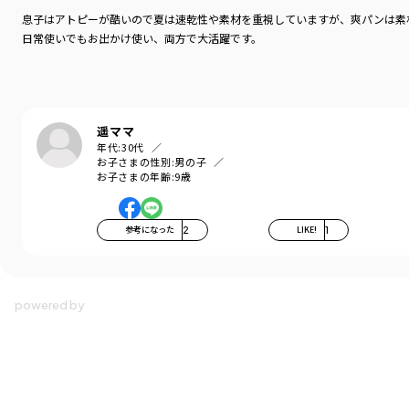
息子はアトピーが酷いので夏は速乾性や素材を重視していますが、爽パンは素
日常使いでもお出かけ使い、両方で大活躍です。
遥ママ
年代:
30代
お子さまの性別:
男の子
お子さまの年齢:
9歳
参考になった
2
LIKE!
1