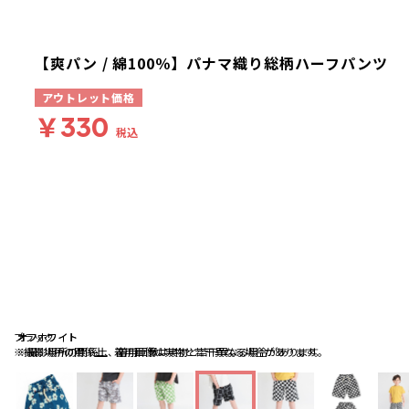
【爽パン / 綿100％】パナマ織り総柄ハーフパンツ
アウトレット価格
￥330
税込
ブラック
オフホワイト
オフホワイト
※撮影場所の関係上、着用画像は実物と若干異なる場合があります。
※撮影場所の関係上、着用画像は実物と若干異なる場合があります。