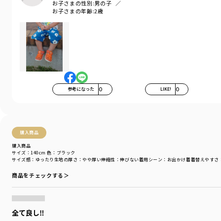
お子さまの性別:
男の子
お子さまの年齢:
2歳
参考になった
0
LIKE!
0
購入商品
購入商品
サイズ：140cm
色：ブラック
サイズ感
：ゆったり
生地の厚さ
：やや厚い
伸縮性
：伸びない
着用シーン
：お出かけ着
着替えやすさ
商品をチェックする＞
全て良し‼︎