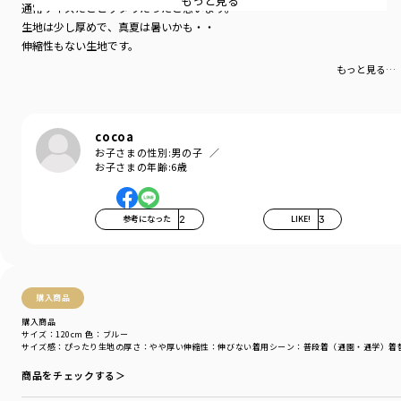
もっと見る
通常サイズだとピッタリだったと思います。
生地は少し厚めで、真夏は暑いかも・・
「毎日使える」
伸縮性もない生地です。
繰り返しのお洗濯や元気なキッズの動きに耐える
しっかりと丈夫な太い糸を使用した「パナマ織り」。
もっと見る…
通気性がよくさらさらとした質感と
柔らかでお肌にやさしい「綿100％素材」で
「使える」と大好評！
cocoa
お子さまの性別:
男の子
爽やかで丈夫だから通園・通学にもおでかけにも。
お子さまの年齢:
6歳
豊富なバリエーションで何枚でもほしくなる！
柄バリ5種類、使いやすくて楽しい、
参考になった
2
LIKE!
3
夏に大活躍するスタイルを展開。
今年は花柄も登場！！
マチ付きで立体的なシルエットはお子さまの動きを制限
購入商品
しないので活発な子でもたくさん着用していただけます。
購入商品
サイズ：120cm
色：ブルー
サイズ感
：ぴったり
生地の厚さ
：やや厚い
伸縮性
：伸びない
着用シーン
：普段着（通園・通学）
着
※店頭での販売は3月からとなります。
※160センチはWEB限定販売のサイズです。
商品をチェックする＞
店舗ではお取り扱いしておりません。