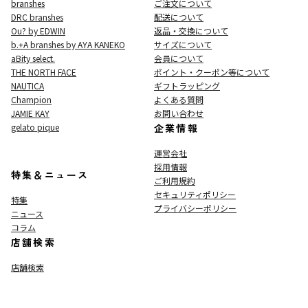
branshes
ご注文について
DRC branshes
配送について
Ou? by EDWIN
返品・交換について
b.+A branshes by AYA KANEKO
サイズについて
aBity select.
会員について
THE NORTH FACE
ポイント・クーポン等について
NAUTICA
ギフトラッピング
Champion
よくある質問
JAMIE KAY
お問い合わせ
gelato pique
企業情報
運営会社
採用情報
特集＆ニュース
ご利用規約
セキュリティポリシー
特集
プライバシーポリシー
ニュース
コラム
店舗検索
店舗検索