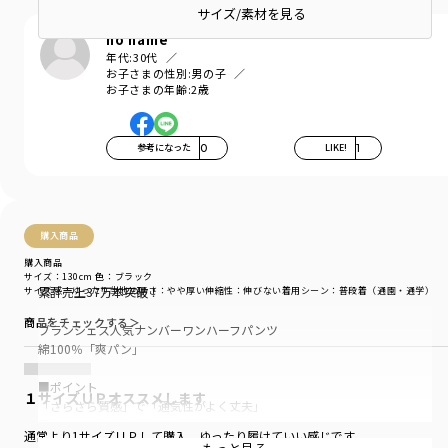
サイズ/素材を見る
no name
年代:
30代
お子さまの性別:
男の子
お子さまの年齢:
2歳
参考になった
0
LIKE!
1
購入商品
購入商品
サイズ：130cm
色：ブラック
累計売上37万本突破！
サイズ感
：ゆったり
生地の厚さ
：やや厚い
伸縮性
：伸びない
着用シーン
：普段着（通園・通学）
商品をチェックする＞
ブランシェス人気ナンバーワンハーフパンツ
綿100％「爽パン」
■ポイント
１サイズＵＰオススメします
「さらさら質感」で「通気性がよく丈夫」
夏のキッズにぴったりの大人気ハーフパンツ
通常より1サイズＵＰして購入。ゆったり履けていい感じです。
「爽パン」の総柄シリーズです。