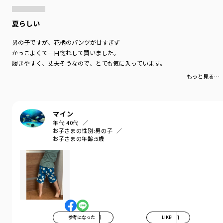
-----
ポケット：あり
夏らしい
ウエストゴム調整：可
男の子ですが、花柄のパンツが甘すぎず
着用イメージ/カラー：オフホワイト
かっこよくて一目惚れして買いました。
モデル：身長109.0cm 体重18.0kg
履きやすく、丈夫そうなので、とても気に入っています。
サイズ：サイズ110
もっと見る…
ブランド
／
branshes
シーズン
／
アウトレット
カテゴリ
／
ボトムス
>
ショートパンツ・ハーフパンツ
マイン
カラー
／
ブラック
年代:
40代
性別タイプ
／
BOY
お子さまの性別:
男の子
商品番号
／
11-4131-383
お子さまの年齢:
5歳
参考になった
1
LIKE!
1