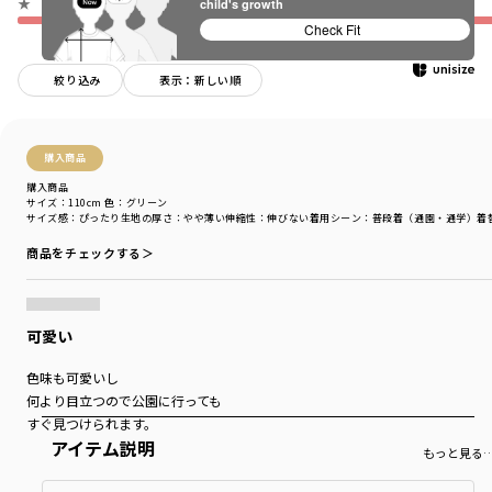
★
child's growth
Check Fit
絞り込み
表示：新しい順
購入商品
購入商品
サイズ：110cm
色：グリーン
サイズ感
：ぴったり
生地の厚さ
：やや薄い
伸縮性
：伸びない
着用シーン
：普段着（通園・通学）
着
商品をチェックする＞
可愛い
色味も可愛いし
何より目立つので公園に行っても
すぐ見つけられます。
アイテム説明
もっと見る