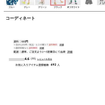
ブルー
グレー
グリーン
ブラック
オフホワイト
コーディネート
送料
：
660円
※合計6,600円（税込）以上の購入で
送料無料
詳細
※店頭受取なら
送料無料
詳細
配送
：
通常、ご注文より1～5営業日にて出荷
詳細
4.6
（11）
レビューを見る
お気に入りアイテム登録者数
692
人