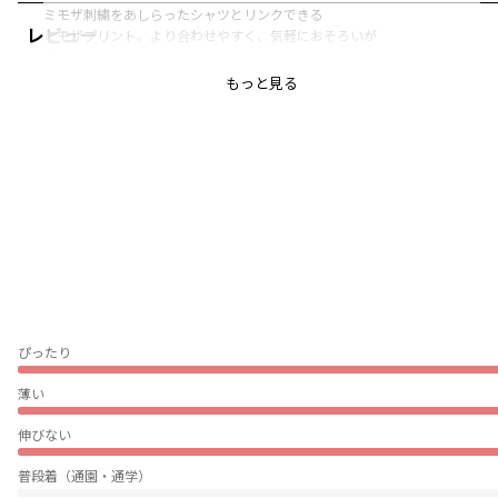
ミモザ刺繍をあしらったシャツとリンクできる
レビュー
ミモザプリント。より合わせやすく、気軽におそろいが
楽しんでいただけます。
もっと見る
華やかな印象のアイボリーと
春らしいライトグリーンの2色展開。
着るだけで春を感じられるようなアイテムです。
アイボリーはカラーの特性上、透け感がござます。
【おそろい】【リンク】が楽しめる他商品は以下品番から
ご覧いただけます。
キッズ男児11-4209-387
キッズ男児11-4106-371
キッズ女児12-4108-107
ぴったり
ベビー男児01-4248-306
ベビー女児02-4248-014
薄い
ベビー雑貨04-4285-607
伸びない
■素材
本体部分「綿100％」使用。
普段着（通園・通学）