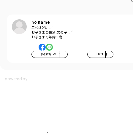
no name
年代:
30代
お子さまの性別:
男の子
お子さまの年齢:
3歳
参考になった
1
LIKE!
1