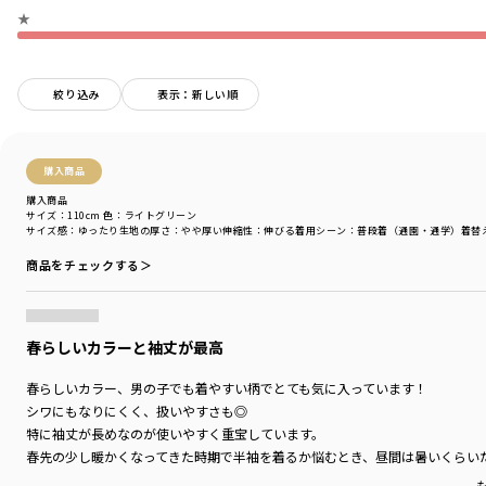
★
-----------------------------------
ミモザの花言葉は「感謝」。
ブランシェスより
すべてのお客さまへ感謝の気持ちをお届けします。
絞り込み
表示：新しい順
-----
透け感：アイボリーは多少透け感がございます。
伸縮性：あり
購入商品
購入商品
着用イメージ/カラー：ライトグリーン
サイズ：110cm
色：ライトグリーン
モデル：身長109.0cm 体重18.0kg
サイズ感
：ゆったり
生地の厚さ
：やや厚い
伸縮性
：伸びる
着用シーン
：普段着（通園・通学）
着替
サイズ：サイズ110
商品をチェックする＞
ブランド
／
branshes
シーズン
／
アウトレット
カテゴリ
／
トップス
>
長袖Tシャツ・7分袖Tシャツ
春らしいカラーと袖丈が最高
カラー
／
グリーン
性別タイプ
／
BOY
春らしいカラー、男の子でも着やすい柄でとても気に入っています！
BABY
シワにもなりにくく、扱いやすさも◎
商品番号
／
11-4106-371
特に袖丈が長めなのが使いやすく重宝しています。
春先の少し暖かくなってきた時期で半袖を着るか悩むとき、昼間は暑いくらい