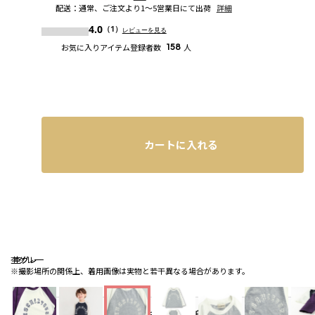
配送
：
通常、ご注文より1～5営業日にて出荷
詳細
4.0
（1）
レビューを見る
お気に入りアイテム登録者数
158
人
カートに入れる
杢グレー
杢グレー
杢グレー
※撮影場所の関係上、着用画像は実物と若干異なる場合があります。
お気に入り追加