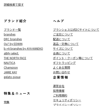
詳細検索で探す
ブランド紹介
ヘルプ
ブランド一覧
ブランシェス公式ECサイト
について
branshes
ご注文について
DRC branshes
配送について
Ou? by EDWIN
返品・交換について
b.+A branshes by AYA KANEKO
サイズについて
aBity select.
会員について
THE NORTH FACE
ポイント・クーポン等について
NAUTICA
ギフトラッピング
Champion
よくある質問
JAMIE KAY
お問い合わせ
gelato pique
企業情報
運営会社
採用情報
特集＆ニュース
ご利用規約
セキュリティポリシー
特集
プライバシーポリシー