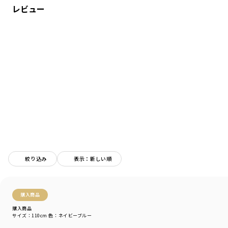
レビュー
春から初夏まで使える生地の厚さです。
速乾性をもった特徴の素材を使用しております。
-----
伸縮性：あり
着用イメージ/カラー：ネイビーブルー
モデル：身長109.0cm 体重18.0kg
サイズ：サイズ110
ブランド
／
branshes
シーズン
／
アウトレット
カテゴリ
／
トップス
>
長袖Tシャツ・7分袖Tシャツ
カラー
／
グレー
性別タイプ
／
BOY
絞り込み
表示：新しい順
商品番号
／
11-4105-379
購入商品
購入商品
サイズ：110cm
色：ネイビーブルー