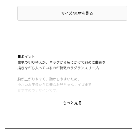
サイズ/素材を見る
■ポイント
生地の切り替えが、ネックから脇にかけて斜めに曲線を
描きながら入っているのが特徴のラグランスリーブ。
腕が上がりやすく、動かしやすいため、
小さいお子様から活発なお兄ちゃんサイズまで
おすすめのデザインです。
カジュアルだけどキレイめにも着られるように
もっと見る
ロゴのフォントや配色を組み合わせました。
通園通学で使いやすいデイリーアイテムです。
ボトムスを選ばずスタイリングできるので
男の子だけじゃなく、女の子にもおすすめ〇