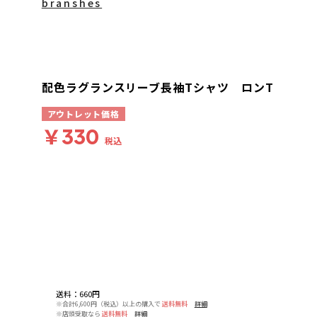
branshes
配色ラグランスリーブ長袖Tシャツ ロンT
アウトレット価格
￥330
税込
送料
：
660円
※合計6,600円（税込）以上の購入で
送料無料
詳細
※店頭受取なら
送料無料
詳細