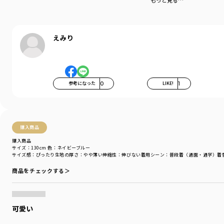
もっと見る…
着用イメージ/カラー：ネイビーブルー
モデル：身長109.0cm 体重18.0kg
サイズ：サイズ110
えみり
ブランド
／
branshes
シーズン
／
アウトレット
カテゴリ
／
トップス
>
長袖Tシャツ・7分袖Tシャツ
カラー
／
ブルー
性別タイプ
／
BOY
参考になった
0
LIKE!
1
商品番号
／
11-4205-403
購入商品
購入商品
サイズ：130cm
色：ネイビーブルー
サイズ感
：ぴったり
生地の厚さ
：やや薄い
伸縮性
：伸びない
着用シーン
：普段着（通園・通学）
着
商品をチェックする＞
可愛い