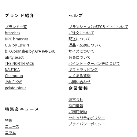
ブランド紹介
ヘルプ
ブランド一覧
ブランシェス公式ECサイト
について
branshes
ご注文について
DRC branshes
配送について
Ou? by EDWIN
返品・交換について
b.+A branshes by AYA KANEKO
サイズについて
aBity select.
会員について
THE NORTH FACE
ポイント・クーポン等について
NAUTICA
ギフトラッピング
Champion
よくある質問
JAMIE KAY
お問い合わせ
gelato pique
企業情報
運営会社
採用情報
特集＆ニュース
ご利用規約
セキュリティポリシー
特集
プライバシーポリシー
ニュース
コラム