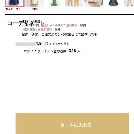
ネイビーブルー
アイボリー
送料
：
660円
コーディネート
※合計6,600円（税込）以上の購入で
送料無料
詳細
※店頭受取なら
送料無料
詳細
配送
：
通常、ご注文より1～5営業日にて出荷
詳細
4.9
（7）
レビューを見る
お気に入りアイテム登録者数
328
人
カートに入れる