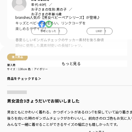
年代:
40代
お子さまの性別:
男の子
お子さまの年齢:
6歳
branshes人気の【男女ベビーペアシリーズ】が登場♪
キッズとベビーでおそろい、リンクコーデを
楽しめるデザイン！
参考になった
1
LIKE!
1
春夏らしいギンガムチェックのサッカー素材を後ろ身頃
部分に使用した異素材使いの長袖Tシャツ。
普段のTシャツとは違った存在感のあるデザインです。
購入商品
もっと見る
購入商品
キッズ男児の11-4109-372ギンガムチェック柄と
サイズ：130cm
色：アイボリー
お揃いの柄、素材を使用しているのでさりげなく
商品をチェックする＞
ペアコーデをしたいママさんにおすすめ〇
ベビーのお揃いデザインは
01-4139-305ギンガムチェック柄半袖カバーオール
男女混合3きょうだいでお揃いしました
-----
男女ともにかわいく着れる、かつポイントがあるロンTを探していて辿り着き
ポケット：なし
後ろを向いた時のギンガムチェックがかわいいし、前向きのロゴ色もお気に入
透け感：なし
伸縮性：あり
みんなで一緒に着せることができるサイズの幅広さも嬉しかったです。