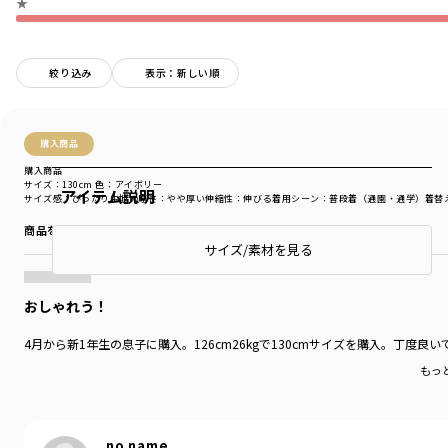
★
絞り込み
表示：新しい順
購入商品
購入商品
サイズ：130cm
色：アイボリー
アイテム説明
サイズ感
：ぴったり
生地の厚さ
：やや厚い
伸縮性
：伸びる
着用シーン
：普段着（通園・通学）
着替
商品をチェックする＞
サイズ/素材を見る
おしゃれう！
4月から新1年生の息子に購入。126cm26kgで130cmサイズを購入。丁
もっ
no name