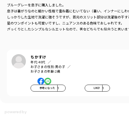
ブルーグレーを息子に購入しました。
息子は暑がりなのと細かい性格で重ね着にむいてない（暑い、インナーにしわ
しっかりした生地で洗濯に強そうですが、首元のスリット部分は洗濯後の干す
星のワンポイントも可愛いですし、ニュアンスのある色味でおしゃれです。
ざっくりとしたシンプルなシルエットなので、男女どちらでも似合うと思いま
ちかすけ
年代:
40代
お子さまの性別:
男の子
お子さまの年齢:
2歳
参考になった
1
LIKE!
1