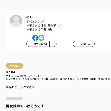
のり
年代:
60代
お子さまの性別:
男の子
お子さまの年齢:
9歳
参考になった
1
LIKE!
3
購入商品
購入商品
サイズ：100cm
色：ブルーグレー
サイズ感
：ゆったり
生地の厚さ
：やや厚い
伸縮性
：伸びる
着用シーン
：普段着（通園・通学）
着替
商品をチェックする＞
男女兼用でいけそうです