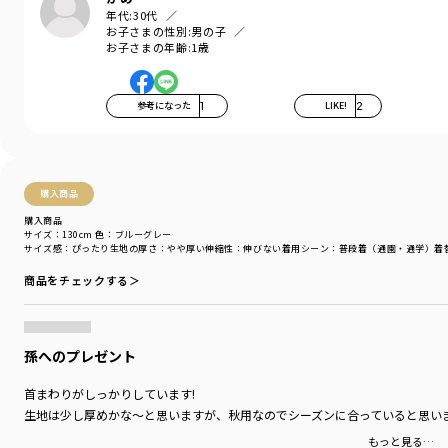
-----
年代:
30代
伸縮性：あり
お子さまの性別:
男の子
透け感：なし
お子さまの年齢:
1歳
着用イメージ/カラー：キャメル
モデル：身長109.0cm 体重18.0kg
参考になった
1
LIKE!
2
サイズ：サイズ110
ブランド
／
branshes
シーズン
／
アウトレット
カテゴリ
／
トップス
>
長袖Tシャツ・7分袖Tシャツ
購入商品
カラー
／
ブラウン
購入商品
性別タイプ
／
BOY
サイズ：130cm
色：ブルーグレー
サイズ感
：ぴったり
生地の厚さ
：やや厚い
伸縮性
：伸びない
着用シーン
：普段着（通園・通学）
着
商品番号
／
11-4105-388
商品をチェックする＞
孫へのプレゼント
首まわりがしっかりしています!
生地は少し厚めかな～と思いますが、秋用なのでシーズンに合っていると思い
もっと見る…