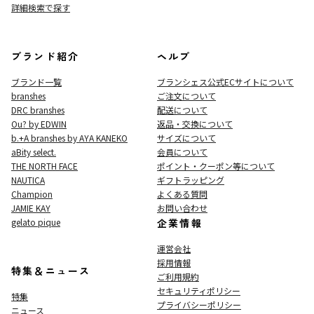
詳細検索で探す
ブランド紹介
ヘルプ
ブランド一覧
ブランシェス公式ECサイト
について
branshes
ご注文について
DRC branshes
配送について
Ou? by EDWIN
返品・交換について
b.+A branshes by AYA KANEKO
サイズについて
aBity select.
会員について
THE NORTH FACE
ポイント・クーポン等について
NAUTICA
ギフトラッピング
Champion
よくある質問
JAMIE KAY
お問い合わせ
gelato pique
企業情報
運営会社
採用情報
特集＆ニュース
ご利用規約
セキュリティポリシー
特集
プライバシーポリシー
ニュース