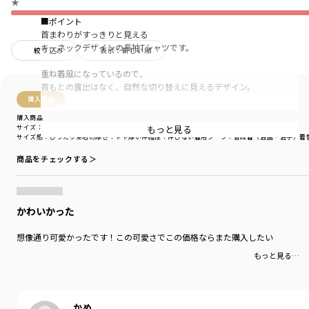
★
■ポイント
首まわりがすっきりと見える
キーネックデザインの長袖Tシャツです。
絞り込み
表示：新しい順
重ね着風になっているので、
首もとの露出はなく、自然な切り替えに見えるデザイン。
購入商品
胸元のワンポイント刺繍がポイントになるアイテムです。
購入商品
もっと見る
サイズ：90cm
色：ブラック
サイズ感
：ぴったり
生地の厚さ
：やや厚い
伸縮性
：伸びない
着用シーン
：普段着（通園・通学）
着
着回しがきくので、通園通学にも〇
すっきりとしたボトムスに合わせれば、
商品をチェックする＞
きれい目スタイリングとしてお出かけ用にも重宝します。
■素材
本体部分「綿100％」使用。
かわいかった
「吸汗性」にすぐれ「肌ざわりが良い」
想像通り可愛かったです！この可愛さでこの価格ならまた購入したい
生地を使用しています。
もっと見る…
太めの糸で編まれているので丈夫で型崩れしにくい、
お洗濯にもぴったりの素材です。
かめ