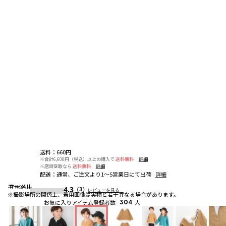
送料
：
660円
※合計6,600円（税込）以上の購入で
送料無料
詳細
※店頭受取なら
送料無料
詳細
配送
：
通常、ご注文より1～5営業日にて出荷
詳細
キャメル
キャメル
キャメル
4.3
（3）
レビューを見る
※撮影場所の関係上、着用画像は実物と若干異なる場合があります。
お気に入りアイテム登録者数
304
人