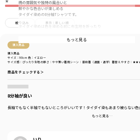
★
柄の雰囲気や独特の風合いと
鮮やかな色合いが楽しめる
タイダイ染めの8分袖Tシャツです。
絞り込み
表示：新しい順
タイダイ染めは色を染める前に布生地を折ったり
縛ったりすることで、あらゆる模様を生み出します。
手作業で染め上げることから、１点1点で
もっと見る
色の出方が違うのも特徴です。
購入商品
購入商品
■デザイン
サイズ：90cm
色：イエロー
360度おしゃれに見えるデザインで
サイズ感
：ぴったり
生地の厚さ
：やや薄い
着用シーン
：普段着（通園・通学）
着替えやすさ
：★★
脇線を前に振った前後差のある着丈が
商品をチェックする＞
立体的で抜け感のあるシルエットです。
袖丈は長袖よりも少し短く、8分袖のデザイン。
季節の変わり目におすすめです。
8分袖が良い
■素材
長袖でもなく半袖でもないところがいいです！タイダイ染もあまり被らない色
本体部分「綿100％」使用。
もっと見る…
「吸汗性」にすぐれ「肌ざわりが良い」
生地を使用しています。
いり
太めの糸で編まれているので丈夫で型崩れしにくい、