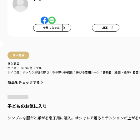
お洗濯にもぴったりの素材です。
-----
伸縮性：あり
参考になった
0
LIKE!
2
透け感：なし
着用イメージ/カラー：イエロー
モデル：身長109.0cm 体重18.0kg
サイズ：サイズ110
購入商品
購入商品
ブランド
／
branshes
サイズ：150cm
色：ブルー
シーズン
／
アウトレット
サイズ感
：ゆったり
生地の厚さ
：やや薄い
伸縮性
：伸びる
着用シーン
：普段着（通園・通学）
着替
カテゴリ
／
トップス
>
長袖Tシャツ・7分袖Tシャツ
商品をチェックする＞
カラー
／
イエロー
性別タイプ
／
BOY
商品番号
／
11-4105-381
子どものお気に入り
シンプルな服だと嫌がる息子用に購入。オシャレで着るとテンションが上がるの