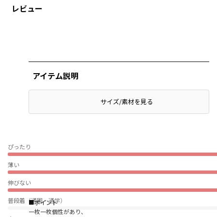
レビュー
アイテム説明
サイズ/素材を見る
ぴったり
薄い
伸びない
普段着（通園・通学）
■ポイント
一枚一枚個性があり、