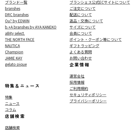
ブランド一覧
ブランシェス公式ECサイト
について
branshes
ご注文について
DRC branshes
配送について
Ou? by EDWIN
返品・交換について
b.+A branshes by AYA KANEKO
サイズについて
aBity select.
会員について
THE NORTH FACE
ポイント・クーポン等について
NAUTICA
ギフトラッピング
Champion
よくある質問
JAMIE KAY
お問い合わせ
gelato pique
企業情報
運営会社
採用情報
特集＆ニュース
ご利用規約
セキュリティポリシー
特集
プライバシーポリシー
ニュース
コラム
店舗検索
店舗検索