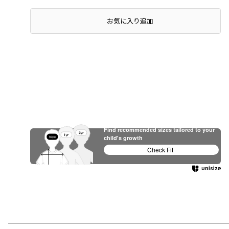
お気に入り追加
Find recommended sizes tailored to your
child's growth
Check Fit