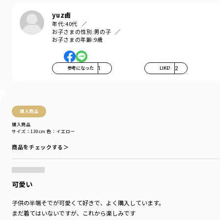
yuz鹵
年代:
40代
お子さまの性別:
男の子
お子さまの年齢:
9歳
参考になった
1
LIKE!
2
購入商品
購入商品
サイズ：130cm
色：イエロー
商品をチェックする＞
可愛い
子供の半端そでが可愛くて好きで、よく購入しています。
まだ着てはいないですが、これから楽しみです