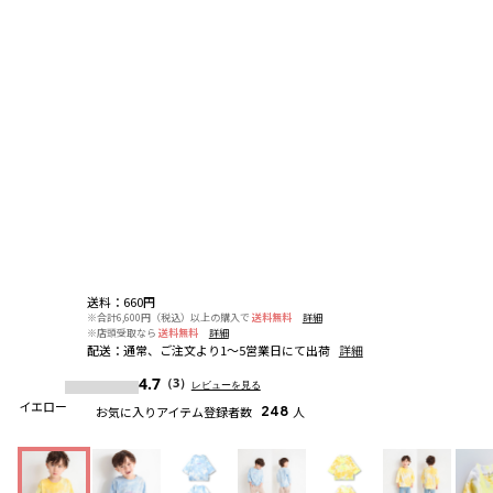
送料
：
660円
※合計6,600円（税込）以上の購入で
送料無料
詳細
※店頭受取なら
送料無料
詳細
配送
：
通常、ご注文より1～5営業日にて出荷
詳細
4.7
（3）
レビューを見る
イエロー
お気に入りアイテム登録者数
248
人