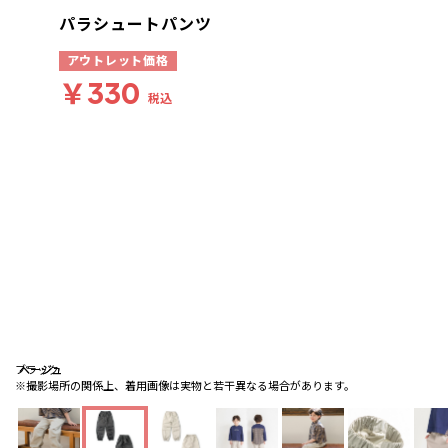
パラシュートパンツ
アウトレット価格
￥330
税込
ブラック
ベージュ
ベージュ
※撮影場所の関係上、着用画像は実物と若干異なる場合があります。