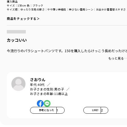
購入商品
サイズ：150cm
色：ブラック
サイズ感
：ゆったり
生地の厚さ
：やや薄い
伸縮性
：伸びない
着用シーン
：お出かけ着
着替えやすさ
商品をチェックする＞
カッコいい
今流行りのパラシュートパンツです。150を購入したらけっこう長めだったけ
もっと見る…
さおりん
年代:
40代
お子さまの性別:
男の子
お子さまの年齢:
11歳以上
参考になった
1
LIKE!
2