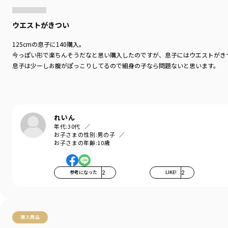
ウエストがきつい
125cmの息子に140購入。
今っぽい形で楽ちんそうだなと思い購入したのですが、息子にはウエストがき
息子は少ーしお腹がぽっこりしてるので細身の子なら問題ないと思います。
れいん
年代:
30代
お子さまの性別:
男の子
お子さまの年齢:
10歳
参考になった
2
LIKE!
2
購入商品