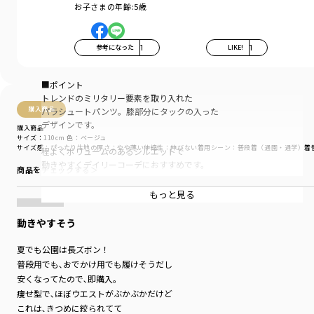
お子さまの年齢:
5歳
参考になった
1
LIKE!
1
■ポイント
トレンドのミリタリー要素を取り入れた
購入商品
パラシュートパンツ。膝部分にタックの入った
デザインです。
購入商品
サイズ：110cm
色：ベージュ
サイズ感
：ぴったり
生地の厚さ
：やや薄い
伸縮性
：伸びない
着用シーン
：普段着（通園・通学）
着
程よくボリュームのあるシルエットで
動きやすくデイリーコーデにおすすめです。
商品をチェックする＞
軽くて、程よいハリ感がある生地です。
もっと見る
春夏のスタイリングにおすすめの一枚です。
動きやすそう
-----
伸縮性：なし
夏でも公園は長ズボン！
ポケット：あり
普段用でも､おでかけ用でも履けそうだし
安くなってたので､即購入。
着用イメージ/カラー：ベージュ
痩せ型で､ほぼウエストがぶかぶかだけど
モデル：身長109.0cm 体重18.0kg
これは､きつめに絞られてて
サイズ：サイズ110