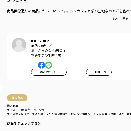
商品画像通りの商品。かっこいいです。シャカシャカ系の生地なので汗を吸わ
もっと見る
no name
年代:
20代
お子さまの性別:
男の子
お子さまの年齢:
1歳
参考になった
1
LIKE!
2
購入商品
購入商品
サイズ：140cm
色：ベージュ
サイズ感
：ゆったり
生地の厚さ
：やや薄い
伸縮性
：伸びない
着用シーン
：普段着（通園・通学）
着
商品をチェックする＞