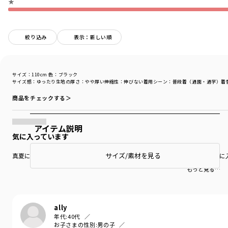
★
絞り込み
表示：新しい順
サイズ：110cm
色：ブラック
サイズ感
：ゆったり
生地の厚さ
：やや厚い
伸縮性
：伸びない
着用シーン
：普段着（通園・通学）
着
商品をチェックする＞
アイテム説明
気に入っています
サイズ/素材を見る
真夏には暑いかなぁと思っていましたが、購入した、初夏にも、息子自ら気に
もっと見る…
ally
年代:
40代
お子さまの性別:
男の子