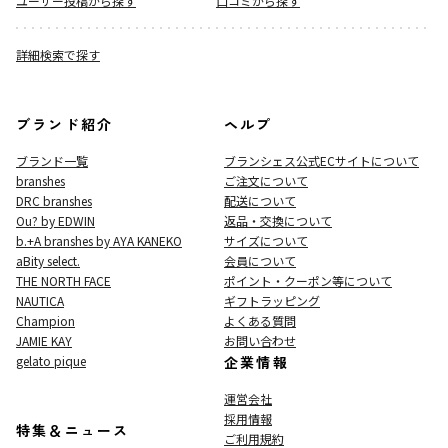
ユーザー投稿から探す
口コミから探す
詳細検索で探す
ブランド紹介
ヘルプ
ブランド一覧
ブランシェス公式ECサイト
について
branshes
ご注文について
DRC branshes
配送について
Ou? by EDWIN
返品・交換について
b.+A branshes by AYA KANEKO
サイズについて
aBity select.
会員について
THE NORTH FACE
ポイント・クーポン等について
NAUTICA
ギフトラッピング
Champion
よくある質問
JAMIE KAY
お問い合わせ
gelato pique
企業情報
運営会社
採用情報
特集＆ニュース
ご利用規約