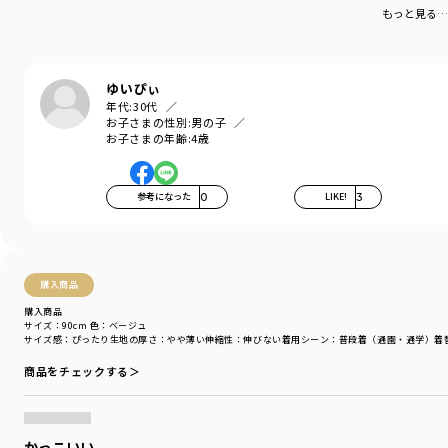
我が子にはちょうど良かったです。
もっと見る…
ブランド
／
branshes
シーズン
／
アウトレット
カテゴリ
／
ボトムス
>
ロングパンツ
ゆいぴぃ
カラー
／
ブラック
年代:
30代
性別タイプ
／
BOY
お子さまの性別:
男の子
商品番号
／
11-4132-386
お子さまの年齢:
4歳
参考になった
0
LIKE!
3
購入商品
購入商品
サイズ：90cm
色：ベージュ
サイズ感
：ぴったり
生地の厚さ
：やや薄い
伸縮性
：伸びない
着用シーン
：普段着（通園・通学）
着
商品をチェックする＞
かっこいい