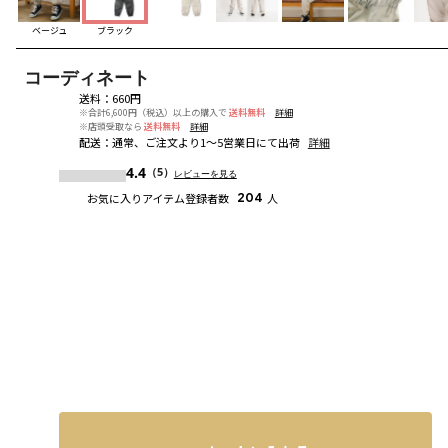
ベージュ
ブラック
コーディネート
送料
：
660円
※合計6,600円（税込）以上の購入で
送料無料
詳細
※店頭受取なら
送料無料
詳細
配送
：
通常、ご注文より1～5営業日にて出荷
詳細
4.4
（5）
レビューを見る
お気に入りアイテム登録者数
204
人