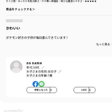
サイズ感
：ゆったり
生地の厚さ
：やや薄い
伸縮性
：伸びる
着替えやすさ
：★★★★★
商品をチェックする＞
かわいい
ポケモン好きの子供が毎日喜んできています！
もっと見る
no name
年代:
50代
お子さまの性別:
女の子
お子さまの年齢:
7歳
参考になった
0
LIKE!
5