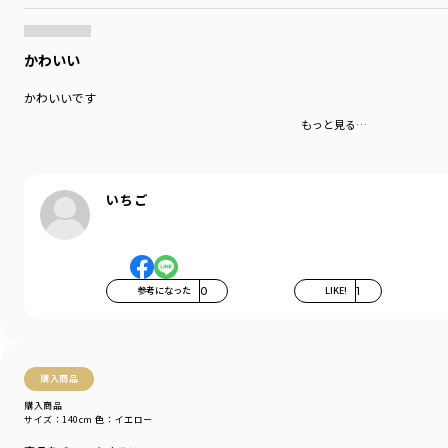
お外でも一緒にいたいキミには
品番11-4505-004【Pokemon/ポケットモンスター（ポケモン）】
ロンT 長袖Tシャツもおすすめです！
かわいい
-----
かわいいです
伸縮性：あり
ポケット：なし
もっと見る…
着用イメージ/カラー：イエロー
モデル：身長105.0cm 体重14.5kg
サイズ：サイズ110
いちご
ブランド
／
branshes
シーズン
／
アウトレット
カテゴリ
／
パジャマ・ルームウェア
参考になった
0
LIKE!
1
カラー
／
ホワイト
性別タイプ
／
BOY
商品番号
／
11-4548-005
購入商品
購入商品
サイズ：140cm
色：イエロー