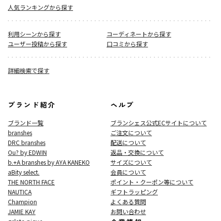
人気ランキングから探す
利用シーンから探す
コーディネートから探す
ユーザー投稿から探す
口コミから探す
詳細検索で探す
ブランド紹介
ヘルプ
ブランド一覧
ブランシェス公式ECサイト
について
branshes
ご注文について
DRC branshes
配送について
Ou? by EDWIN
返品・交換について
b.+A branshes by AYA KANEKO
サイズについて
aBity select.
会員について
THE NORTH FACE
ポイント・クーポン等について
NAUTICA
ギフトラッピング
Champion
よくある質問
JAMIE KAY
お問い合わせ