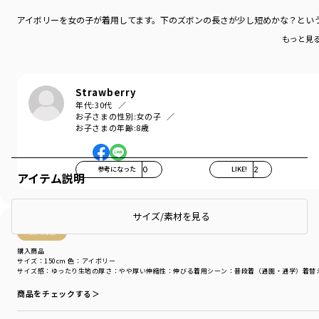
アイボリーを女の子が着用してます。下のズボンの長さが少し短めかな？とい
もっと見
Strawberry
年代:
30代
お子さまの性別:
女の子
お子さまの年齢:
8歳
参考になった
0
LIKE!
2
アイテム説明
サイズ/素材を見る
購入商品
購入商品
サイズ：150cm
色：アイボリー
サイズ感
：ゆったり
生地の厚さ
：やや厚い
伸縮性
：伸びる
着用シーン
：普段着（通園・通学）
着替
商品をチェックする＞