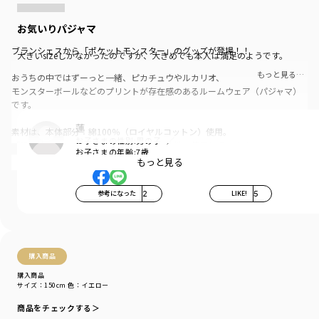
お気いりパジャマ
ブランシェスから「ポケットモンスター」のグッズが登場！！
大きいsizeしかなかったのですが、大きめでも本人は満足のようです。
もっと見る…
おうちの中ではずーっと一緒、ピカチュウやルカリオ、
モンスターボールなどのプリントが存在感のあるルームウェア（パジャマ）
です。
蓮
素材は、本体部分：綿100％（ロイヤルコットン）使用。
お子さまの性別:
男の子
「吸汗性」にすぐれ「肌ざわりが良い」生地を使用しています。
お子さまの年齢:
7歳
もっと見る
お名前ネームが付いているので、おさがりの時はお名前を
書いた面をカットして使える仕様になっています。
参考になった
2
LIKE!
5
カラーは、
IV（アイボリー）：ニャオハ・ホゲータ・クワッス
YE（イエロー）：ピカチュウ
NB（ネイビー）：ルカリオ
購入商品
GY（グレー）：モンスターボール
購入商品
サイズ：150cm
色：イエロー
I CHOOSE YOU ！（君にきめた！）ぜひお気に入りを見つけてね。
商品をチェックする＞