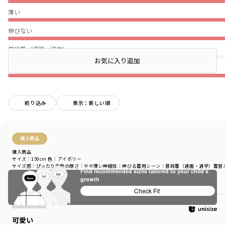
薄い
伸びない
普段着（通園・通学）
お気に入り追加
★
絞り込み
表示：新しい順
購入商品
購入商品
サイズ：150cm
色：アイボリー
サイズ感
：ぴったり
生地の厚さ
：やや薄い
伸縮性
：伸びる
着用シーン
：普段着（通園・通学）
着替
Find recommended sizes tailored to your child's
growth
商品をチェックする＞
Check Fit
可愛い