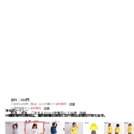
送料
：
660円
※合計6,600円（税込）以上の購入で
送料無料
詳細
※店頭受取なら
送料無料
詳細
アイボリー
ネイビーブルー
イエロー
配送
：
通常、ご注文より1～5営業日にて出荷
詳細
※撮影場所の関係上、着用画像は実物と若干異なる場合があります。
※撮影場所の関係上、着用画像は実物と若干異なる場合があります。
※撮影場所の関係上、着用画像は実物と若干異なる場合があります。
4.7
（10）
レビューを見る
お気に入りアイテム登録者数
641
人