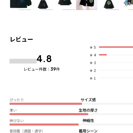
レビュー
★
5
★
4
4.8
★
3
39
レビュー件数：
件
★
2
★
1
サイズ感
ぴったり
生地の厚さ
薄い
伸縮性
伸びない
着用シーン
普段着（通園・通学）