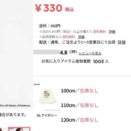
￥330
税込
送料
：
660円
※合計6,600円（税込）以上の購入で
送料無料
詳細
※店頭受取なら
送料無料
詳細
配送
：
通常、ご注文より1～5営業日にて出荷
詳細
4.8
（39）
レビューを見る
お気に入りアイテム登録者数
人
1003
100cm
／
在庫なし
110cm
／
在庫なし
場合があります。
91:アイボリー
※撮影場所の関係上、着用画像は実物と若
91:アイボリー
120cm
／
在庫なし