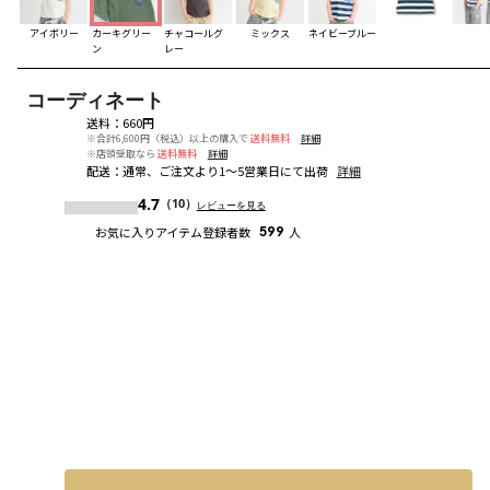
アイボリー
カーキグリー
チャコールグ
ミックス
ネイビーブルー
ン
レー
コーディネート
送料
：
660円
※合計6,600円（税込）以上の購入で
送料無料
詳細
※店頭受取なら
送料無料
詳細
配送
：
通常、ご注文より1～5営業日にて出荷
詳細
4.7
（10）
レビューを見る
お気に入りアイテム登録者数
599
人