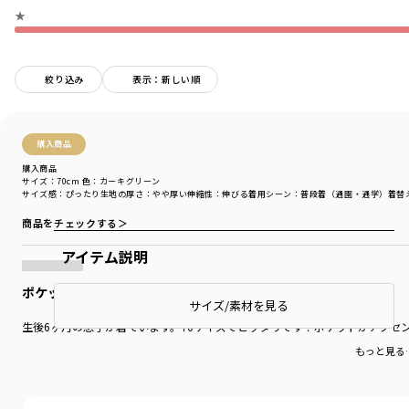
★
絞り込み
表示：新しい順
購入商品
購入商品
サイズ：70cm
色：カーキグリーン
サイズ感
：ぴったり
生地の厚さ
：やや厚い
伸縮性
：伸びる
着用シーン
：普段着（通園・通学）
着替
商品をチェックする＞
アイテム説明
ポケットがオシャレでかわいい
サイズ/素材を見る
生後6ヶ月の息子が着ています。70サイズでピッタリです！ポケットがアクセ
もっと見る