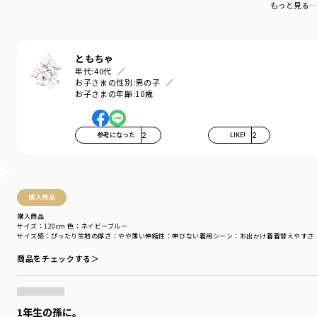
もっと見る…
太めピッチのボーダーはブランシェスならでは！
ベーシックなネイビーボーダーと
着まわしのきく単色使い、
ともちゃ
配色が存在感のあるカラーも新たに登場！
年代:
40代
お子さまの性別:
男の子
サイドから見たときに
お子さまの年齢:
10歳
おしゃれな立体感が出る「脇スリット」入り。
男女問わず着用できます。
参考になった
2
LIKE!
2
※160㎝はネット限定のサイズ展開となります。
■素材
本体部分「綿100％」ロイヤルコットン使用。
購入商品
「吸汗性」にすぐれ「肌ざわりが良い」
購入商品
生地を使用しています。
サイズ：120cm
色：ネイビーブルー
サイズ感
：ぴったり
生地の厚さ
：やや薄い
伸縮性
：伸びない
着用シーン
：お出かけ着
着替えやすさ
丈夫で型崩れしにくい、お洗濯にもぴったりの素材です。
商品をチェックする＞
※70～90㎝まで肩ボタンが付いた仕様となっております。
-----
1年生の孫に。
伸縮性：あり