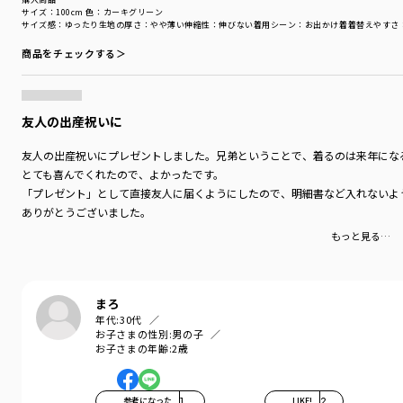
サイズ：100cm
色：カーキグリーン
サイズ感
：ゆったり
生地の厚さ
：やや薄い
伸縮性
：伸びない
着用シーン
：お出かけ着
着替えやすさ
商品をチェックする＞
友人の出産祝いに
友人の出産祝いにプレゼントしました。兄弟ということで、着るのは来年にな
とても喜んでくれたので、よかったです。
「プレゼント」として直接友人に届くようにしたので、明細書など入れないよ
ありがとうございました。
もっと見る…
まろ
年代:
30代
お子さまの性別:
男の子
お子さまの年齢:
2歳
参考になった
1
LIKE!
2