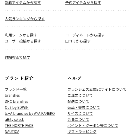
新着アイテムから探す
予約アイテムから探す
人気ランキングから探す
利用シーンから探す
コーディネートから探す
ユーザー投稿から探す
口コミから探す
詳細検索で探す
ブランド紹介
ヘルプ
ブランド一覧
ブランシェス公式ECサイト
について
branshes
ご注文について
DRC branshes
配送について
Ou? by EDWIN
返品・交換について
b.+A branshes by AYA KANEKO
サイズについて
aBity select.
会員について
THE NORTH FACE
ポイント・クーポン等について
NAUTICA
ギフトラッピング