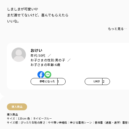
ポケット：あり
しましまが可愛い🩷
まだ渡せてないけど、喜んでもらえたら
着用イメージ/カラー：ベージュ
いいな。
モデル：身長109.0cm 体重18.0kg
サイズ：サイズ110
もっと見る…
ブランド
／
branshes
シーズン
／
アウトレット
カテゴリ
／
トップス
>
半袖Tシャツ・タンクトップ
おけい
カラー
／
グリーン
年代:
50代
お子さまの性別:
男の子
性別タイプ
／
BOY
お子さまの年齢:
6歳
BABY
商品番号
／
11-4206-389
参考になった
1
LIKE!
2
購入商品
購入商品
サイズ：120cm
色：ネイビーブルー
サイズ感
：ぴったり
生地の厚さ
：やや薄い
伸縮性
：伸びる
着用シーン
：普段着（通園・通学）
着替