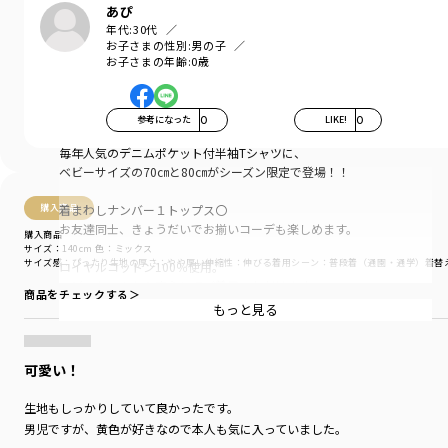
あぴ
年代:
30代
お子さまの性別:
男の子
お子さまの年齢:
0歳
参考になった
0
LIKE!
0
毎年人気のデニムポケット付半袖Tシャツに、
ベビーサイズの70㎝と80㎝がシーズン限定で登場！！
着まわしナンバー１トップス〇
購入商品
お友達同士、きょうだいでお揃いコーデも楽しめます。
購入商品
サイズ：140cm
色：ミックス
サイズ感
：ぴったり
生地の厚さ
：やや厚い
伸縮性
：伸びる
着用シーン
：普段着（通園・通学）
着替
ロイヤルコットン100％使用。
ベビーちゃんから安心してご着用いただけます。
商品をチェックする＞
もっと見る
どんなコーデにも合わせやすいベーシックな
シルエットのポケットTシャツ。
可愛い！
最大のポイントは
色落ち感にこだわった8ozデニムのポケット！
生地もしっかりしていて良かったです。
他と差がつくビンテージ感が◎
男児ですが、黄色が好きなので本人も気に入っていました。