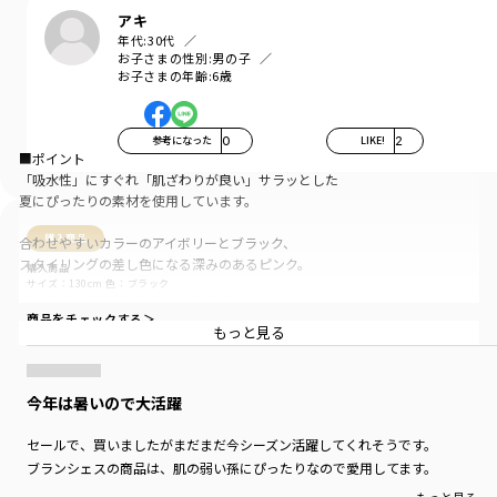
アキ
年代:
30代
お子さまの性別:
男の子
お子さまの年齢:
6歳
参考になった
0
LIKE!
2
■ポイント
「吸水性」にすぐれ「肌ざわりが良い」サラッとした
夏にぴったりの素材を使用しています。
購入商品
合わせやすいカラーのアイボリーとブラック、
スタイリングの差し色になる深みのあるピンク。
購入商品
サイズ：130cm
色：ブラック
すこしゆったりめのシルエットです。
商品をチェックする＞
もっと見る
レイヤード風のデザインで
ボトムスとの相性も良く、一枚着でももちろん
シャツやパーカーなどのインナーとしても
今年は暑いので大活躍
活躍する一枚です。
セールで、買いましたがまだまだ今シーズン活躍してくれそうです。
■素材
ブランシェスの商品は、肌の弱い孫にぴったりなので愛用してます。
本体：綿100％「ロイヤルコットン」使用
丈夫で型崩れしにくい