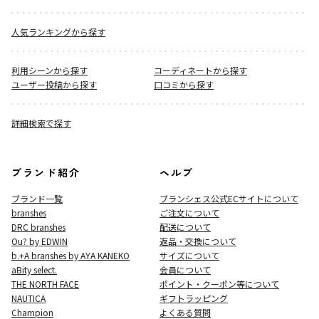
人気ランキングから探す
利用シーンから探す
コーディネートから探す
ユーザー投稿から探す
口コミから探す
詳細検索で探す
ブランド紹介
ヘルプ
ブランド一覧
ブランシェス公式ECサイト
について
branshes
ご注文について
DRC branshes
配送について
Ou? by EDWIN
返品・交換について
b.+A branshes by AYA KANEKO
サイズについて
aBity select.
会員について
THE NORTH FACE
ポイント・クーポン等について
NAUTICA
ギフトラッピング
Champion
よくある質問