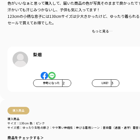
色がいいなぁと思って購入して、届いた商品の色が写真そのままで良かったで
汗かいても汗じみつかないし、子供も気に入ってます！
123cmの小柄な息子には130cmサイズは少大きかったけど、ゆったり着られ
セールで買えてお得でした。
もっと見る…
梨畑
参考になった
2
LIKE!
3
購入商品
購入商品
サイズ：130cm
色：ピンク
サイズ感
：ゆったり
生地の厚さ
：やや薄い
伸縮性
：伸びる
着用シーン
：普段着（通園・通学）
着替
商品をチェックする＞