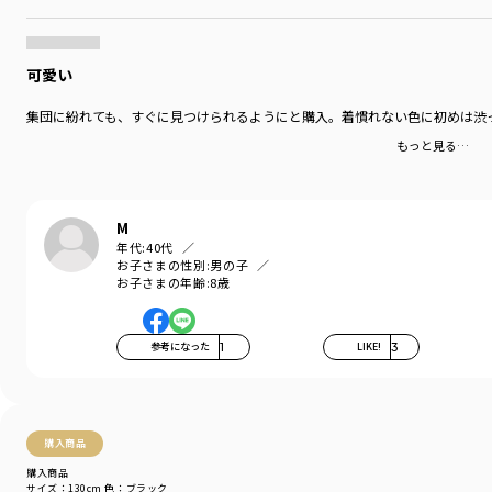
可愛い
集団に紛れても、すぐに見つけられるようにと購入。着慣れない色に初めは渋
もっと見る…
M
年代:
40代
お子さまの性別:
男の子
お子さまの年齢:
8歳
参考になった
1
LIKE!
3
購入商品
購入商品
サイズ：130cm
色：ブラック