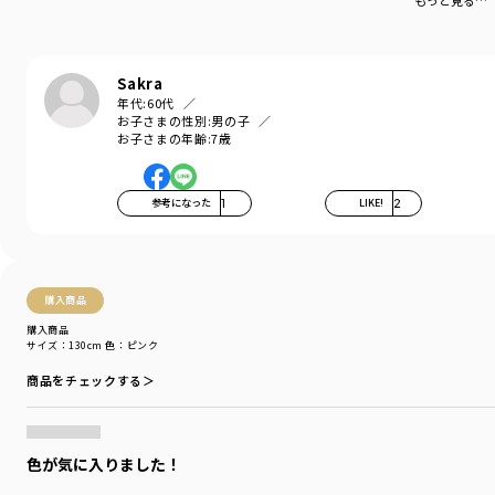
もっと見る…
お洗濯にもピッタリの素材です。
-----
Sakra
伸縮性：あり
年代:
60代
お子さまの性別:
男の子
80㎝・90㎝のみ肩ボタンが付いております。
お子さまの年齢:
7歳
着用イメージ/カラー：アイボリー
モデル：身長112.0cm 体重19.0kg
参考になった
1
LIKE!
2
サイズ：サイズ110
ブランド
／
branshes
シーズン
／
アウトレット
カテゴリ
／
トップス
>
半袖Tシャツ・タンクトップ
購入商品
カラー
／
ホワイト
購入商品
性別タイプ
／
BOY
サイズ：130cm
色：ピンク
商品番号
／
11-4206-405
商品をチェックする＞
色が気に入りました！