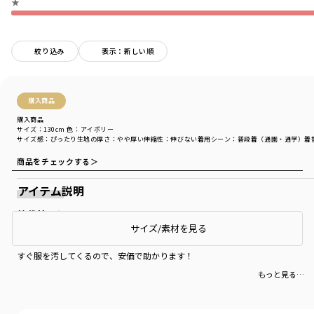
★
絞り込み
表示：新しい順
購入商品
購入商品
サイズ：130cm
色：アイボリー
サイズ感
：ぴったり
生地の厚さ
：やや厚い
伸縮性
：伸びない
着用シーン
：普段着（通園・通学）
着
商品をチェックする＞
アイテム説明
普段着として
サイズ/素材を見る
小1の息子にピッタリでした。
すぐ服を汚してくるので、安価で助かります！
もっと見る…