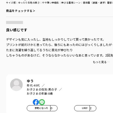
サイズ感
：ゆったり
生地の厚さ
：やや薄い
伸縮性
：伸びる
着用シーン
：普段着（通園・通学）
着替
商品をチェックする＞
良い感じです
デザインも気に入ったし、生地もしっかりしていて買って良かったです。
プリントが前だけかと思ってたら、後ろにもあったのにはびっくりしましたが
たまに洗濯を繰り返してるうちに首元が伸びたり
しちゃうものがあるけど、そうならなかったらいいなあと思っています。2回
もっと見る…
ゆう
年代:
40代
お子さまの性別:
男の子
お子さまの年齢:
8歳
参考になった
0
LIKE!
2