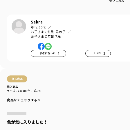
もっと見る…
お洗濯にもピッタリの素材です。
-----
Sakra
伸縮性：あり
年代:
60代
お子さまの性別:
男の子
80㎝・90㎝のみ肩ボタンが付いております。
お子さまの年齢:
7歳
着用イメージ/カラー：アイボリー
モデル：身長112.0cm 体重19.0kg
参考になった
1
LIKE!
2
サイズ：サイズ110
ブランド
／
branshes
シーズン
／
アウトレット
カテゴリ
／
トップス
>
半袖Tシャツ・タンクトップ
購入商品
カラー
／
ホワイト
購入商品
性別タイプ
／
BOY
サイズ：130cm
色：ピンク
商品番号
／
11-4206-405
商品をチェックする＞
色が気に入りました！