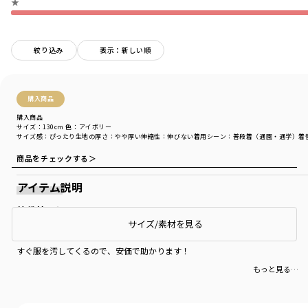
★
絞り込み
表示：新しい順
購入商品
購入商品
サイズ：130cm
色：アイボリー
サイズ感
：ぴったり
生地の厚さ
：やや厚い
伸縮性
：伸びない
着用シーン
：普段着（通園・通学）
着
商品をチェックする＞
アイテム説明
普段着として
サイズ/素材を見る
小1の息子にピッタリでした。
すぐ服を汚してくるので、安価で助かります！
もっと見る…