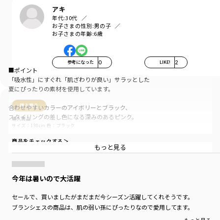
アキ
年代:
30代
お子さまの性別:
男の子
お子さまの年齢:
6歳
参考になった
0
LIKE!
2
■ポイント
「吸水性」にすぐれ「肌ざわりが良い」サラッとした
夏にぴったりの素材を使用しています。
購入商品
合わせやすいカラーのアイボリーとブラック、
スタイリングの差し色になる深みのあるピンク。
購入商品
サイズ：130cm
色：ブラック
すこしゆったりめのシルエットです。
商品をチェックする＞
もっと見る
レイヤード風のデザインで
ボトムスとの相性も良く、一枚着でももちろん
シャツやパーカーなどのインナーとしても
今年は暑いので大活躍
活躍する一枚です。
セールで、買いましたがまだまだ今シーズン活躍してくれそうです。
■素材
ブランシェスの商品は、肌の弱い孫にぴったりなので愛用してます。
本体：綿100％「ロイヤルコットン」使用
丈夫で型崩れしにくい