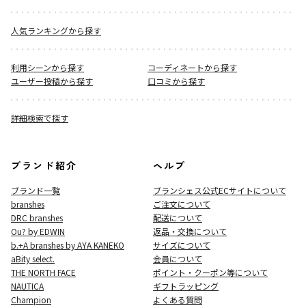
人気ランキングから探す
利用シーンから探す
コーディネートから探す
ユーザー投稿から探す
口コミから探す
詳細検索で探す
ブランド紹介
ヘルプ
ブランド一覧
ブランシェス公式ECサイト
について
branshes
ご注文について
DRC branshes
配送について
Ou? by EDWIN
返品・交換について
b.+A branshes by AYA KANEKO
サイズについて
aBity select.
会員について
THE NORTH FACE
ポイント・クーポン等について
NAUTICA
ギフトラッピング
Champion
よくある質問