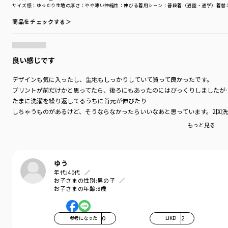
サイズ感
：ゆったり
生地の厚さ
：やや薄い
伸縮性
：伸びる
着用シーン
：普段着（通園・通学）
着替
商品をチェックする＞
良い感じです
デザインも気に入ったし、生地もしっかりしていて買って良かったです。
プリントが前だけかと思ってたら、後ろにもあったのにはびっくりしましたが
たまに洗濯を繰り返してるうちに首元が伸びたり
しちゃうものがあるけど、そうならなかったらいいなあと思っています。2回
もっと見る…
ゆう
年代:
40代
お子さまの性別:
男の子
お子さまの年齢:
8歳
参考になった
0
LIKE!
2