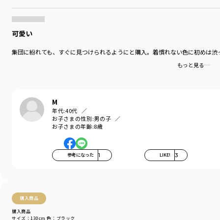
可愛い
集団に紛れても、すぐに見つけられるようにと購入。着慣れない色に初めは渋
もっと見る…
M
年代:
40代
お子さまの性別:
男の子
お子さまの年齢:
8歳
参考になった
1
LIKE!
3
購入商品
購入商品
サイズ：130cm
色：ブラック