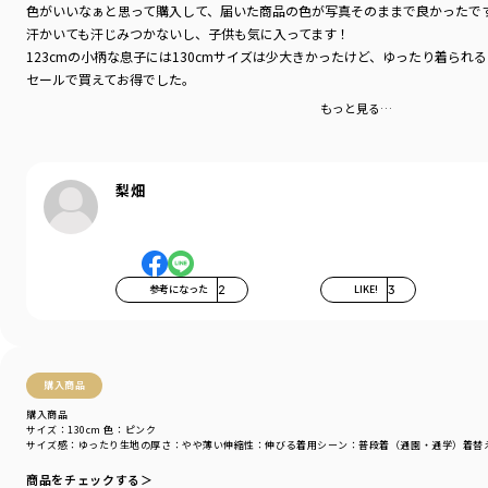
色がいいなぁと思って購入して、届いた商品の色が写真そのままで良かったで
汗かいても汗じみつかないし、子供も気に入ってます！
123cmの小柄な息子には130cmサイズは少大きかったけど、ゆったり着られ
セールで買えてお得でした。
もっと見る…
梨畑
参考になった
2
LIKE!
3
購入商品
購入商品
サイズ：130cm
色：ピンク
サイズ感
：ゆったり
生地の厚さ
：やや薄い
伸縮性
：伸びる
着用シーン
：普段着（通園・通学）
着替
商品をチェックする＞