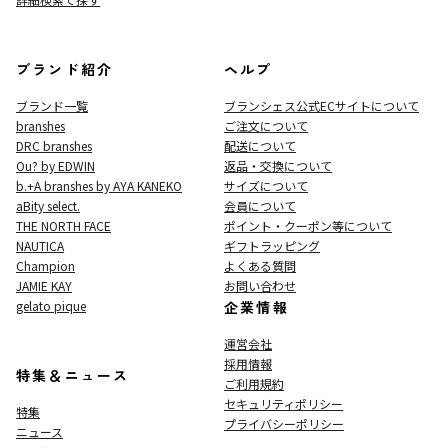
ブランド紹介
ヘルプ
ブランド一覧
ブランシェス公式ECサイト
について
branshes
ご注文について
DRC branshes
配送について
Ou? by EDWIN
返品・交換について
b.+A branshes by AYA KANEKO
サイズについて
aBity select.
会員について
THE NORTH FACE
ポイント・クーポン等について
NAUTICA
ギフトラッピング
Champion
よくある質問
JAMIE KAY
お問い合わせ
gelato pique
企業情報
運営会社
採用情報
特集＆ニュース
ご利用規約
セキュリティポリシー
特集
プライバシーポリシー
ニュース