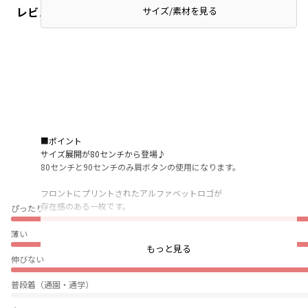
レビュー
サイズ/素材を見る
■ポイント
サイズ展開が80センチから登場♪
80センチと90センチのみ肩ボタンの使用になります。
フロントにプリントされたアルファベットロゴが
存在感のある一枚です。
ぴったり
ロゴにかかるように、「賢い」や「多才な」の意味を
薄い
持つ単語が立体感のあるサガラ刺繍で施しており、
もっと見る
ポイントになります。
伸びない
普段着（通園・通学）
綿100％ロイヤルコットンを使用した
夏にぴったりの素材感。