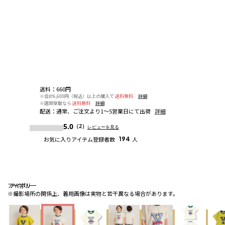
送料
：
660円
※合計6,600円（税込）以上の購入で
送料無料
詳細
※店頭受取なら
送料無料
詳細
配送
：
通常、ご注文より1～5営業日にて出荷
詳細
5.0
（2）
レビューを見る
お気に入りアイテム登録者数
194
人
アイボリー
アイボリー
アイボリー
※撮影場所の関係上、着用画像は実物と若干異なる場合があります。