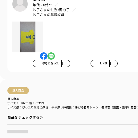
年代:
70代～
お子さまの性別:
男の子
ブランド
／
branshes
お子さまの年齢:
7歳
シーズン
／
アウトレット
カテゴリ
／
トップス
>
半袖Tシャツ・タンクトップ
カラー
／
ホワイト
性別タイプ
／
GIRL
BOY
商品番号
／
11-4206-406
参考になった
1
LIKE!
1
購入商品
購入商品
サイズ：140cm
色：イエロー
サイズ感
：ぴったり
生地の厚さ
：やや厚い
伸縮性
：伸びる
着用シーン
：普段着（通園・通学）
着替
商品をチェックする＞