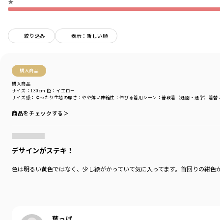
★
ベビーちゃんから安心してご着用いただけます。
一枚で着るのはもちろん、
シャツなどのインナーとして
絞り込み
表示：新しい順
ちら見せさせるのもオススメです。
■素材
本体部分「綿100％」ロイヤルコットン使用。
購入商品
購入商品
「吸汗性」にすぐれ「肌ざわりが良い」
サイズ：130cm
色：イエロー
生地を使用しています。
サイズ感
：ゆったり
生地の厚さ
：やや薄い
伸縮性
：伸びる
着用シーン
：普段着（通園・通学）
着替
商品をチェックする＞
丈夫で型崩れしにくい、お洗濯にもぴったりの素材です。
※80～90センチまで肩ボタンが付いた仕様となっております。
デサインがステキ！
-----
色は明るい黄色ではなく、少し緑がかっていて気に入ってます。首回りの紺色が
伸縮性：あり
透け感：アイボリーカラーは色の特性上やや透け感があります。
着用イメージ/カラー：アイボリー
モデル：身長109.0cm 体重17.0kg
サイズ：サイズ110
葉っぱ