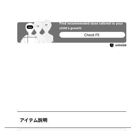
Find recommended sizes tailored to your
child's growth
Check Fit
アイテム説明