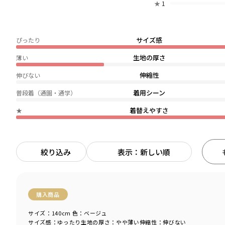
★
1
サイズ感
ぴったり
生地の厚さ
薄い
伸縮性
伸びない
着用シーン
普段着（通園・通学）
着替えやすさ
★
絞り込み
表示：新しい順
購入商品
サイズ：140cm
色：ベージュ
サイズ感
：ゆったり
生地の厚さ
：やや薄い
伸縮性
：伸びない