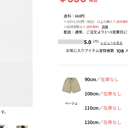
送料
：
660円
※合計6,600円（税込）以上の購入で
送料無
※店頭受取なら
送料無料
詳細
配送
：
通常、ご注文より1～5営業日に
5.0
（1）
レビューを見る
お気に入りアイテム登録者数
108
90cm
／
在庫なし
100cm
／
在庫なし
ベージュ
110cm
／
在庫なし
ます。
ベージュ
※撮影場所の関係上、着用画像は実物と若干異
120cm
／
在庫なし