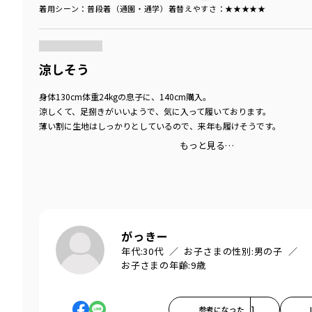
着用シーン
：普段着（通園・通学）
着替えやすさ
：★★★★★
商品をチェックする＞
涼しそう
身体130cm体重24kgの息子に、140cm購入。
涼しくて、足捌きがいいようで、気に入って履いております。
薄い割に生地はしっかりとしているので、来年も履けそうです。
もっと見る…
がっきー
年代:
30代
お子さまの性別:
男の子
お子さまの年齢:
9歳
参考になった
1