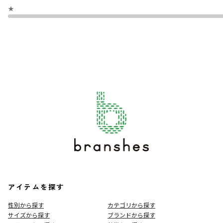
カラー
／
グレー
★
性別タイプ
／
BOY
商品番号
／
11-4332-355
アイテムを探す
性別から探す
カテゴリから探す
サイズから探す
ブランドから探す