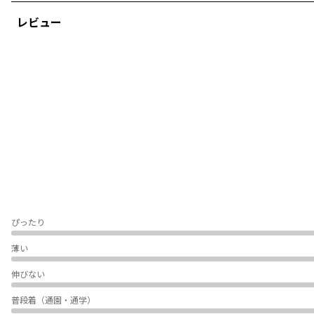
ミックス:カミナリグモ
レビュー
【ガーデナーパンツ】いいとこ取りの優秀パンツ。特集ページを見る→
【ガ
ーデナーパンツ】累計販売本数50万本突破！ブランシェス人気No1パンツ！
-----
透け感：なし
伸縮性：あり
ポケット：あり
裏地：なし
ウエストゴム調整：可
着用イメージ/カラー：星空(ネイビー)
ぴったり
モデル：身長110.0cm 体重19kg
サイズ：サイズ110
薄い
伸びない
ブランド
／
branshes
シーズン
／
アウトレット
普段着（通園・通学）
カテゴリ
／
ボトムス
>
ロングパンツ