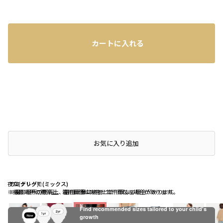
カートに入れる
店頭在庫を確認する
お気に入り追加
夜空(グレー)
カミナリグモ(ミックス)
カミナリグモ(ミックス)
※撮影場所の関係上、着用画像は実物と若干異なる場合があります。
※撮影場所の関係上、着用画像は実物と若干異なる場合があります。
Find recommended sizes tailored to your child's
growth