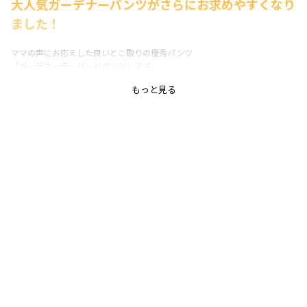
大人気ガーデナーパンツがさらにお求めやすくなり
ました！
ママの声にお応えした良いとこ取りの優秀パンツ
「ガーデナーテーパードパンツ」です。
もっと見る
■ポイント
子どもがはきやすく動きやすい立体的なシルエット。
毎日使っていただけるしっかりとした丈夫で
伸びのある生地を使用しています。
ゆったりとした腰回りから、裾はすっきりと。
お洒落なテーパードデザイン。
履きやすくて動きやすい、男の子も女の子も使える
万能パンツです。
右後ろのポケットにはガーデナーパンツの目印でもある
フラッシャーが付いています。
ブルー:青空
ネイビーブルー:星空
グレー:夜空