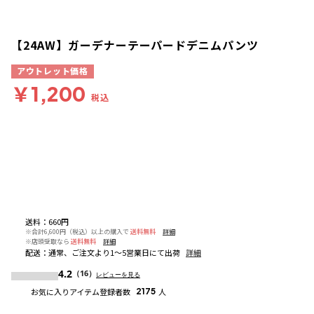
【24AW】ガーデナーテーパードデニムパンツ
アウトレット価格
￥1,200
税込
送料
：
660円
※合計6,600円（税込）以上の購入で
送料無料
詳細
※店頭受取なら
送料無料
詳細
配送
：
通常、ご注文より1～5営業日にて出荷
詳細
4.2
（16）
レビューを見る
お気に入りアイテム登録者数
2175
人