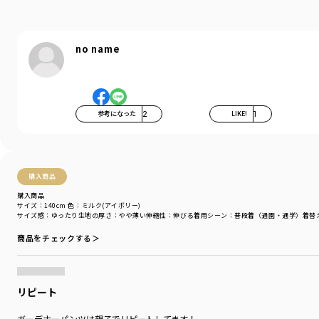
履きやすくて動きやすい、男の子も女の子も使える
万能パンツです。
no name
右後ろのポケットにはガーデナーパンツの目印でもある
フラッシャーが付いています。
参考になった
2
LIKE!
1
-----
透け感：カラーの特性上
アイボリーのみやや透け感あり
伸縮性：あり
購入商品
ポケット：あり
購入商品
裏地：なし
サイズ：140cm
色：ミルク(アイボリー)
ウエストゴム調整：可
サイズ感
：ゆったり
生地の厚さ
：やや薄い
伸縮性
：伸びる
着用シーン
：普段着（通園・通学）
着替
商品をチェックする＞
着用イメージ/カラー：くるみ(ベージュ)
モデル：身長110.0cm 体重19kg
サイズ：サイズ110
リピート
ブランド
／
branshes
シーズン
／
アウトレット
ガーデナーパンツは親子でリピートしてます！