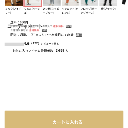
ミルク(アイボ
くるみ(ベージ
通り雨(ネイビ
キャロット(オ
フロッグ(ダー
炭(ブラック)
リー)
ュ)
ーブルー)
レンジ)
クグリーン)
送料
：
660円
コーディネート
※合計6,600円（税込）以上の購入で
送料無料
詳細
※店頭受取なら
送料無料
詳細
配送
：
通常、ご注文より1～5営業日にて出荷
詳細
4.6
（172）
レビューを見る
お気に入りアイテム登録者数
2481
人
カートに入れる