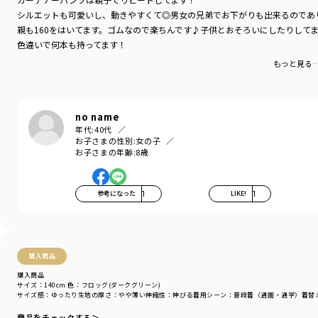
カテゴリ
／
ボトムス
>
ロングパンツ
シルエットも可愛いし、動きやすくて◎男女の兄弟でお下がりも出来るのであ
カラー
／
ブラウン
親も160をはいてます。ゴムなので楽ちんです♪子供とおそろいにしたりして
性別タイプ
／
BOY
色違いで何本も持ってます！
商品番号
／
11-4332-356
もっと見る
no name
年代:
40代
お子さまの性別:
女の子
お子さまの年齢:
8歳
参考になった
1
LIKE!
1
購入商品
購入商品
サイズ：140cm
色：フロッグ(ダークグリーン)
サイズ感
：ゆったり
生地の厚さ
：やや薄い
伸縮性
：伸びる
着用シーン
：普段着（通園・通学）
着替
商品をチェックする＞