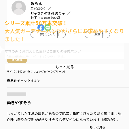
めろん
年代:
30代
お子さまの性別:
男の子
お子さまの年齢:
2歳
シリーズ累計50万本突破！
大人気ガーデナーパンツがさらにお求めやすくなり
参考になった
1
LIKE!
1
ました！
ママの声にお応えした良いとこ取りの優秀パンツ
「ガーデナーテーパードパンツ」です。
購入商品
もっと見る
■ポイント
購入商品
サイズ：160cm
色：フロッグ(ダークグリーン)
ガーデナーパンツに24AW新色が登場！
差し色に使いやすいフロッグ（ダークグリーン）
商品をチェックする＞
秋冬コーデを楽しめるキャロット（オレンジ）
待望の復刻色ミルク（アイボリー）
子どもがはきやすく動きやすい立体的なシルエット。
動きやすそう
毎日使っていただけるしっかりとした丈夫で
伸びのある生地を使用しています。
しっかりした生地の厚みがあるので肌寒い季節にぴったりだと感じました。
色味も鮮やかで形が動きやすそうなデザインになっています（縫製が）。
ゆったりとした腰回りから、裾はすっきりと。
もっと見る…
お洒落なテーパードデザイン。