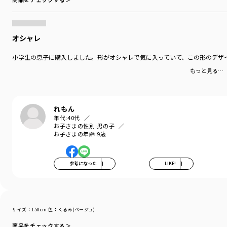
オシャレ
小学生の息子に購入しました。形がオシャレで気に入っていて、この形のデザ
もっと見る…
れもん
年代:
40代
お子さまの性別:
男の子
お子さまの年齢:
9歳
参考になった
1
LIKE!
1
サイズ：150cm
色：くるみ(ベージュ)
商品をチェックする＞