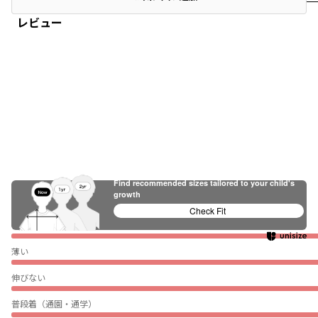
レビュー
Find recommended sizes tailored to your child's
growth
Check Fit
ぴったり
薄い
伸びない
普段着（通園・通学）