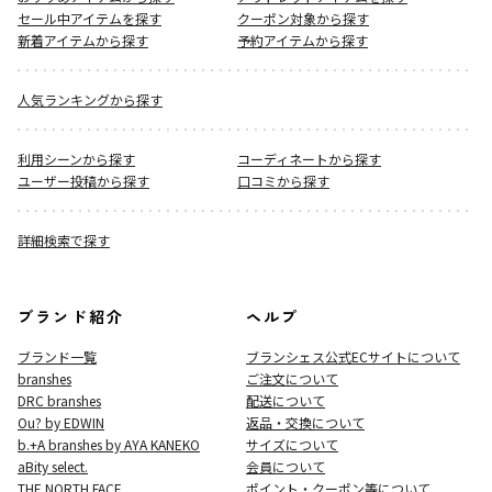
セール中アイテムを探す
クーポン対象から探す
新着アイテムから探す
予約アイテムから探す
人気ランキングから探す
利用シーンから探す
コーディネートから探す
ユーザー投稿から探す
口コミから探す
詳細検索で探す
ブランド紹介
ヘルプ
ブランド一覧
ブランシェス公式ECサイト
について
branshes
ご注文について
DRC branshes
配送について
Ou? by EDWIN
返品・交換について
b.+A branshes by AYA KANEKO
サイズについて
aBity select.
会員について
THE NORTH FACE
ポイント・クーポン等について