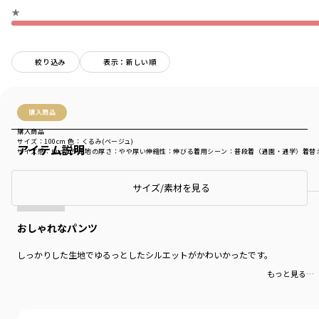
★
絞り込み
表示：新しい順
購入商品
購入商品
サイズ：100cm
色：くるみ(ベージュ)
アイテム説明
サイズ感
：ゆったり
生地の厚さ
：やや厚い
伸縮性
：伸びる
着用シーン
：普段着（通園・通学）
着替
商品をチェックする＞
サイズ/素材を見る
おしゃれなパンツ
しっかりした生地でゆるっとしたシルエットがかわいかったです。
もっと見る…