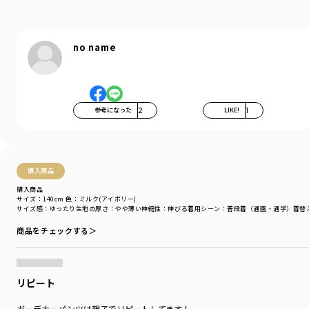
履きやすくて動きやすい、男の子も女の子も使える
万能パンツです。
no name
右後ろのポケットにはガーデナーパンツの目印でもある
フラッシャーが付いています。
参考になった
2
LIKE!
1
-----
透け感：カラーの特性上
アイボリーのみやや透け感あり
伸縮性：あり
購入商品
ポケット：あり
購入商品
裏地：なし
サイズ：140cm
色：ミルク(アイボリー)
ウエストゴム調整：可
サイズ感
：ゆったり
生地の厚さ
：やや薄い
伸縮性
：伸びる
着用シーン
：普段着（通園・通学）
着替
商品をチェックする＞
着用イメージ/カラー：くるみ(ベージュ)
モデル：身長110.0cm 体重19kg
サイズ：サイズ110
リピート
ブランド
／
branshes
シーズン
／
アウトレット
ガーデナーパンツは親子でリピートしてます！