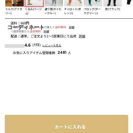
ミルク(アイボ
くるみ(ベージ
通り雨(ネイビ
キャロット(オ
フロッグ(ダー
炭(ブラック)
リー)
ュ)
ーブルー)
レンジ)
クグリーン)
送料
：
660円
コーディネート
※合計6,600円（税込）以上の購入で
送料無料
詳細
※店頭受取なら
送料無料
詳細
配送
：
通常、ご注文より1～5営業日にて出荷
詳細
4.6
（172）
レビューを見る
お気に入りアイテム登録者数
2481
人
カートに入れる