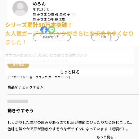
めろん
年代:
30代
お子さまの性別:
男の子
お子さまの年齢:
2歳
シリーズ累計50万本突破！
大人気ガーデナーパンツがさらにお求めやすくなり
参考になった
1
LIKE!
1
ました！
ママの声にお応えした良いとこ取りの優秀パンツ
「ガーデナーテーパードパンツ」です。
購入商品
もっと見る
■ポイント
購入商品
サイズ：160cm
色：フロッグ(ダークグリーン)
ガーデナーパンツに24AW新色が登場！
差し色に使いやすいフロッグ（ダークグリーン）
商品をチェックする＞
秋冬コーデを楽しめるキャロット（オレンジ）
待望の復刻色ミルク（アイボリー）
子どもがはきやすく動きやすい立体的なシルエット。
動きやすそう
毎日使っていただけるしっかりとした丈夫で
伸びのある生地を使用しています。
しっかりした生地の厚みがあるので肌寒い季節にぴったりだと感じました。
色味も鮮やかで形が動きやすそうなデザインになっています（縫製が）。
ゆったりとした腰回りから、裾はすっきりと。
もっと見る…
お洒落なテーパードデザイン。