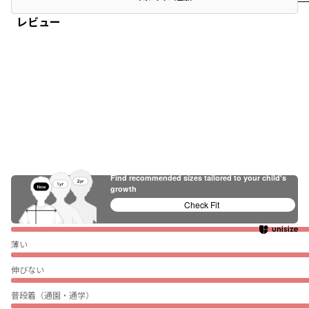
レビュー
Find recommended sizes tailored to your child's
growth
Check Fit
ぴったり
薄い
伸びない
普段着（通園・通学）