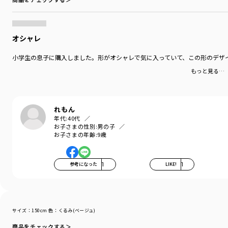
オシャレ
小学生の息子に購入しました。形がオシャレで気に入っていて、この形のデザ
もっと見る…
れもん
年代:
40代
お子さまの性別:
男の子
お子さまの年齢:
9歳
参考になった
1
LIKE!
1
サイズ：150cm
色：くるみ(ベージュ)
商品をチェックする＞