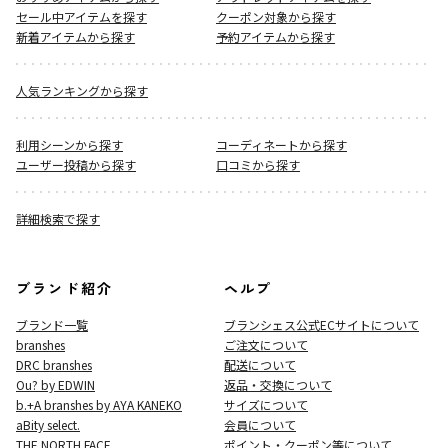
セール中アイテムを探す
クーポン対象から探す
新着アイテムから探す
予約アイテムから探す
人気ランキングから探す
利用シーンから探す
コーディネートから探す
ユーザー投稿から探す
口コミから探す
詳細検索で探す
ブランド紹介
ヘルプ
ブランド一覧
ブランシェス公式ECサイト
について
branshes
ご注文について
DRC branshes
配送について
Ou? by EDWIN
返品・交換について
b.+A branshes by AYA KANEKO
サイズについて
aBity select.
会員について
THE NORTH FACE
ポイント・クーポン等について