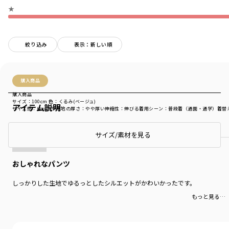
★
絞り込み
表示：新しい順
購入商品
購入商品
サイズ：100cm
色：くるみ(ベージュ)
アイテム説明
サイズ感
：ゆったり
生地の厚さ
：やや厚い
伸縮性
：伸びる
着用シーン
：普段着（通園・通学）
着替
商品をチェックする＞
サイズ/素材を見る
おしゃれなパンツ
しっかりした生地でゆるっとしたシルエットがかわいかったです。
もっと見る…