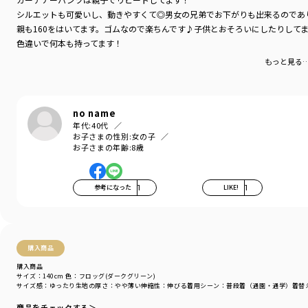
カテゴリ
／
ボトムス
>
ロングパンツ
シルエットも可愛いし、動きやすくて◎男女の兄弟でお下がりも出来るのであ
カラー
／
ブラウン
親も160をはいてます。ゴムなので楽ちんです♪子供とおそろいにしたりして
性別タイプ
／
BOY
色違いで何本も持ってます！
商品番号
／
11-4332-356
もっと見る
no name
年代:
40代
お子さまの性別:
女の子
お子さまの年齢:
8歳
参考になった
1
LIKE!
1
購入商品
購入商品
サイズ：140cm
色：フロッグ(ダークグリーン)
サイズ感
：ゆったり
生地の厚さ
：やや薄い
伸縮性
：伸びる
着用シーン
：普段着（通園・通学）
着替
商品をチェックする＞