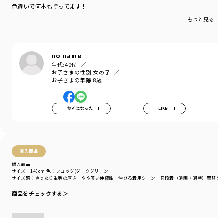
履きやすくて動きやすい、男の子も女の子も使える
色違いで何本も持ってます！
万能パンツです。
もっと見る
右後ろのポケットにはガーデナーパンツの目印でもある
フラッシャーが付いています。
no name
年代:
40代
お子さまの性別:
女の子
-----
お子さまの年齢:
8歳
透け感：カラーの特性上
アイボリーのみやや透け感あり
伸縮性：あり
参考になった
1
LIKE!
1
ポケット：あり
裏地：なし
ウエストゴム調整：可
購入商品
着用イメージ/カラー：くるみ(ベージュ)
モデル：身長110.0cm 体重19kg
購入商品
サイズ：140cm
色：フロッグ(ダークグリーン)
サイズ：サイズ110
サイズ感
：ゆったり
生地の厚さ
：やや薄い
伸縮性
：伸びる
着用シーン
：普段着（通園・通学）
着替
ブランド
／
branshes
商品をチェックする＞
シーズン
／
アウトレット
カテゴリ
／
ボトムス
>
ロングパンツ