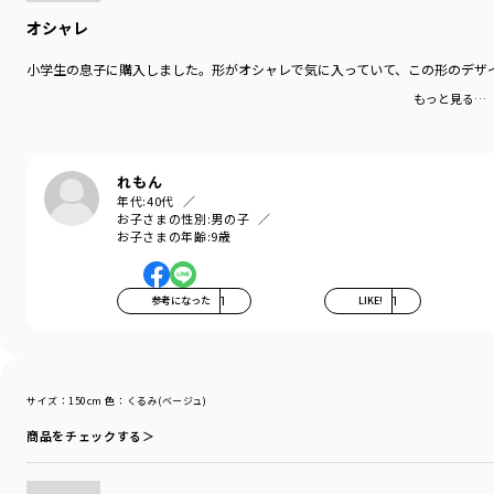
カラー
／
ブラック
オシャレ
性別タイプ
／
BOY
商品番号
／
11-4332-356
小学生の息子に購入しました。形がオシャレで気に入っていて、この形のデザ
もっと見る…
れもん
年代:
40代
お子さまの性別:
男の子
お子さまの年齢:
9歳
参考になった
1
LIKE!
1
サイズ：150cm
色：くるみ(ベージュ)
商品をチェックする＞