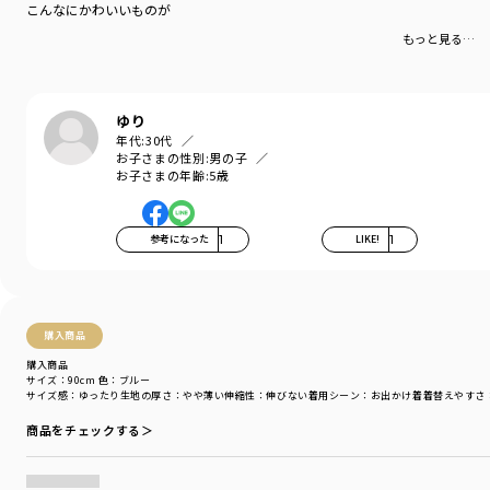
こんなにかわいいものが
普段使いにおすすめです。
もっと見る…
※80センチ、90センチは肩にスナップが付いた
仕様になっています。
ゆり
-----
年代:
30代
伸縮性：あり
お子さまの性別:
男の子
ポケット：あり
お子さまの年齢:
5歳
着用イメージ/カラー：ラベンダー
モデル：身長109.0cm 体重17.0kg
参考になった
1
LIKE!
1
サイズ：サイズ110
ブランド
／
branshes
シーズン
／
アウトレット
カテゴリ
／
トップス
>
半袖Tシャツ・タンクトップ
購入商品
カラー
／
ブルー
購入商品
性別タイプ
／
BOY
サイズ：90cm
色：ブルー
サイズ感
：ゆったり
生地の厚さ
：やや薄い
伸縮性
：伸びない
着用シーン
：お出かけ着
着替えやすさ
商品番号
／
11-4206-426
商品をチェックする＞