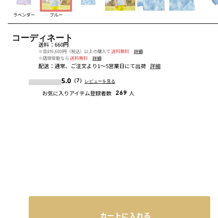
ラベンダー
ブルー
コーディネート
送料
：
660円
※合計6,600円（税込）以上の購入で
送料無料
詳細
※店頭受取なら
送料無料
詳細
配送
：
通常、ご注文より1～5営業日にて出荷
詳細
5.0
（7）
レビューを見る
お気に入りアイテム登録者数
269
人
カートに入れる