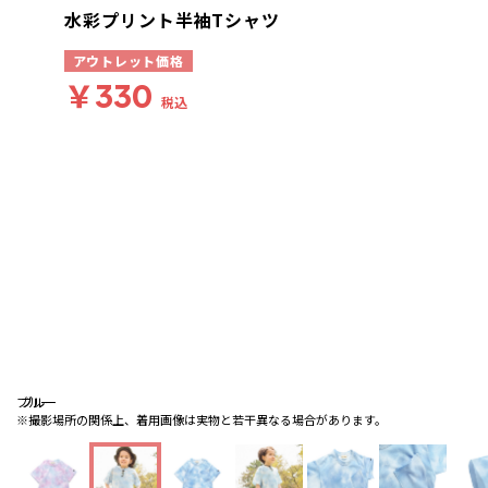
水彩プリント半袖Tシャツ
アウトレット価格
￥330
税込
ブルー
ブルー
ブルー
※撮影場所の関係上、着用画像は実物と若干異なる場合があります。