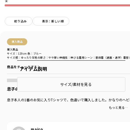
★
絞り込み
表示：新しい順
購入商品
購入商品
サイズ：120cm
色：ブルー
サイズ感
：ゆったり
生地の厚さ
：やや厚い
伸縮性
：伸びる
着用シーン
：普段着（通園・通学）
着替
商品をチェックする＞
アイテム説明
サイズ/素材を見る
息子のお気に入り
息子本人の1番のお気に入りTシャツで、色違いで購入しました。かなりのヘビ
もっと見る…
mairo