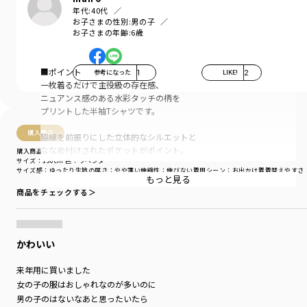
年代:
40代
お子さまの性別:
男の子
お子さまの年齢:
6歳
■ポイント
参考になった
1
LIKE!
2
一枚着るだけで主役級の存在感、
ニュアンス感のある水彩タッチの柄を
プリントした半袖Tシャツです。
購入商品
脇線を前振りにした立体的なシルエットと
ななめ付けされたポケットがポイント。
購入商品
サイズ：130cm
色：ラベンダー
デザインにもこだわりがつまっています〇
サイズ感
：ゆったり
生地の厚さ
：やや薄い
伸縮性
：伸びない
着用シーン
：お出かけ着
着替えやすさ
もっと見る
暑い季節にぴったり、
商品をチェックする＞
日差しのしたで
ニュアンスカラーが映えるデザインです。
シンプルになりがちな
かわいい
夏のスタイリングの
アクセントに〇
来年用に買いました
女の子の服はおしゃれなのが多いのに
薄手のサラッとした素材感で
男の子のはないなあと思ったいたら
伸縮性のあるカットソーだから