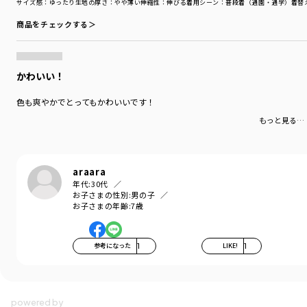
サイズ感
：ゆったり
生地の厚さ
：やや薄い
伸縮性
：伸びる
着用シーン
：普段着（通園・通学）
着替
商品をチェックする＞
かわいい！
色も爽やかでとってもかわいいです！
もっと見る…
araara
年代:
30代
お子さまの性別:
男の子
お子さまの年齢:
7歳
参考になった
1
LIKE!
1