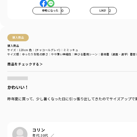
参考になった
0
LIKE!
2
購入商品
購入商品
サイズ：120cm
色：(チャコールグレイ)：ミミッキュ
サイズ感
：ゆったり
生地の厚さ
：やや薄い
伸縮性
：伸びる
着用シーン
：普段着（通園・通学）
着替
商品をチェックする＞
かわいい！
昨年夏に買って、少し暑くなった日に引っ張り出してきたのでサイズアップで
コリン
年代:
30代