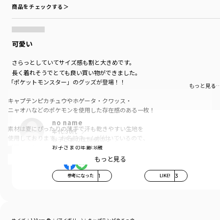
商品をチェックする＞
可愛い
さらっとしていてサイズ感も割と大きめです。
長く着れそうでとても良い買い物ができました。
「ポケットモンスター」のグッズが登場！！
もっと見る
キャプテンピカチュウやホゲータ・クワッス・
ニャオハなどのポケモンを使用した存在感のある一枚！
no name
素材は夏にぴったりの薄手で汗も乾きやすい生地を
年代:
30代
使用しております。お名前ネームが付いているので、
お子さまの性別:
男の子
通園にもおすすめ。
お子さまの年齢:
8歳
もっと見る
カラーは、
IV（アイボリー）：キャプテンピカチュウ
参考になった
1
LIKE!
3
S（サックス）：クワッス
PK（ピンク）：ニンフィア
OR（オレンジ）：ホゲータ
CGY（チャコールグレイ）：ミミッキュ