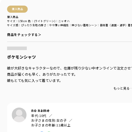
購入商品
購入商品
サイズ：150cm
色：(ライトグリーン)：ニャオハ
サイズ感
：ぴったり
生地の厚さ
：やや薄い
伸縮性
：伸びない
着用シーン
：普段着（通園・通学）
着
商品をチェックする＞
ポケモンシャツ
娘が大好きなキャラクターなので、在庫が残り少ない中オンラインで注文させ
商品が届くのも早く、ありがたかったです。
娘もとても気に入って着ています。
もっと見る
no name
年代:
10代
お子さまの性別:
女の子
お子さまの年齢:
11歳以上