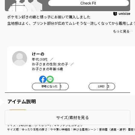
Check Fit
ポケモン好き
ポケモン好きの娘と甥っ子にお揃いで購入しました
生地感はよく、プリント部分が広めでムレそうな…涼しくなってから着用しよ
もっと見る…
けーの
年代:
30代
お子さまの性別:
女の子
お子さまの年齢:
6歳
参考になった
1
LIKE!
3
アイテム説明
購入商品
サイズ/素材を見る
購入商品
サイズ：140cm
色：(アイボリー)：キャプテンピカチュウ
サイズ感
：ゆったり
生地の厚さ
：やや薄い
伸縮性
：伸びる
着用シーン
：普段着（通園・通学）
着替