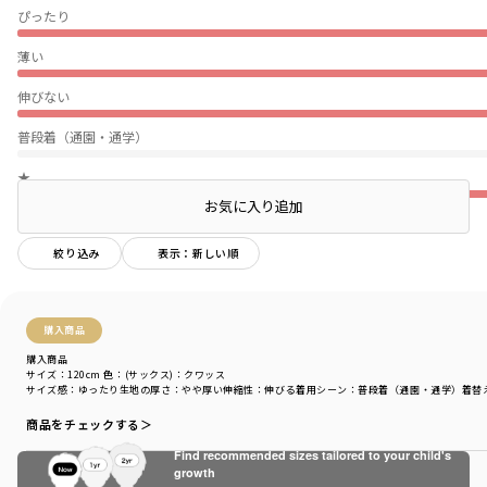
ぴったり
薄い
伸びない
普段着（通園・通学）
★
お気に入り追加
絞り込み
表示：新しい順
購入商品
購入商品
サイズ：120cm
色：(サックス)：クワッス
サイズ感
：ゆったり
生地の厚さ
：やや厚い
伸縮性
：伸びる
着用シーン
：普段着（通園・通学）
着替
商品をチェックする＞
Find recommended sizes tailored to your child's
growth