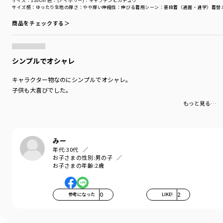
サイズ：110cm
色：(アイボリー)：キャプテンピカチュウ
BK（ブラック）：ソウブレイズ
サイズ感
：ゆったり
生地の厚さ
：やや厚い
伸縮性
：伸びる
着用シーン
：普段着（通園・通学）
着替
LGN（ライトグリーン）：ニャオハ
商品をチェックする＞
おうちの中でも一緒にいたいキミには
品番11-4548-009【Pokemon/ポケットモンスター（ポケモン）】
ルームウェア パジャマもおすすめです！
シンプルでオシャレ
-----
伸縮性：あり
キャラクター物なのにシンプルでオシャレ。
子供も大喜びでした。
着用イメージ/カラー：オフホワイト
もっと見る…
モデル：身長109.0cm 体重17.0kg
サイズ：サイズ110
ブランド
／
branshes
みー
シーズン
／
アウトレット
年代:
30代
カテゴリ
／
トップス
>
半袖Tシャツ・タンクトップ
お子さまの性別:
男の子
カラー
／
ブルー
お子さまの年齢:
2歳
性別タイプ
／
BOY
商品番号
／
11-4506-007
参考になった
0
LIKE!
2