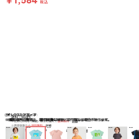
税込
(サックス):クワッス
(ピンク):ニンフィア:
(オレンジ):ホゲータ
送料
：
660円
※撮影場所の関係上、着用画像は実物と若干異なる場合があります。
※撮影場所の関係上、着用画像は実物と若干異なる場合があります。
※撮影場所の関係上、着用画像は実物と若干異なる場合があります。
※合計6,600円（税込）以上の購入で
送料無料
詳細
※店頭受取なら
送料無料
詳細
配送
：
通常、ご注文より1～5営業日にて出荷
詳細