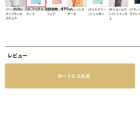
4.7
（16）
レビューを見る
お気に入りアイテム登録者数
490
人
(アイボリー):
(サックス):ク
(ピンク):ニン
(オレンジ):ホ
(ライトグリー
(チャコールグ
(ブラック
キャプテンピ
ワッス
フィア:
ゲータ
ン):ニャオハ
レイ):ミミッキ
ウブレ
カチュウ
ュ
レビュー
カートに入れる