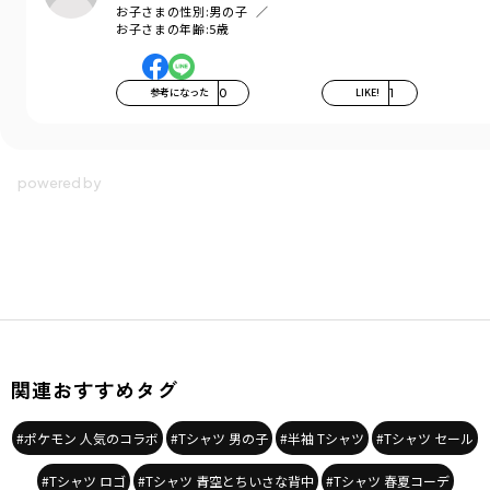
お子さまの性別:
男の子
お子さまの年齢:
5歳
参考になった
0
LIKE!
1
関連おすすめタグ
#ポケモン 人気のコラボ
#Tシャツ 男の子
#半袖 Tシャツ
#Tシャツ セール
#Tシャツ ロゴ
#Tシャツ 青空とちいさな背中
#Tシャツ 春夏コーデ