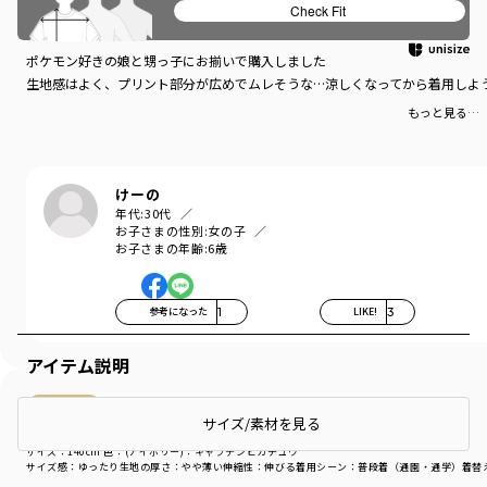
Check Fit
ポケモン好き
ポケモン好きの娘と甥っ子にお揃いで購入しました
生地感はよく、プリント部分が広めでムレそうな…涼しくなってから着用しよ
もっと見る…
けーの
年代:
30代
お子さまの性別:
女の子
お子さまの年齢:
6歳
参考になった
1
LIKE!
3
アイテム説明
購入商品
サイズ/素材を見る
購入商品
サイズ：140cm
色：(アイボリー)：キャプテンピカチュウ
サイズ感
：ゆったり
生地の厚さ
：やや薄い
伸縮性
：伸びる
着用シーン
：普段着（通園・通学）
着替