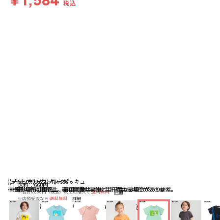
税込
(ライトグリーン):ニャオハ
(チャコールグレイ):ミミッキュ
(ブラック):ソウブレイズ
送料
：
660円
※撮影場所の関係上、着用画像は実物と若干異なる場合があります。
※撮影場所の関係上、着用画像は実物と若干異なる場合があります。
※撮影場所の関係上、着用画像は実物と若干異なる場合があります。
※合計6,600円（税込）以上の購入で
送料無料
詳細
※店頭受取なら
送料無料
詳細
配送
：
通常、ご注文より1～5営業日にて出荷
詳細