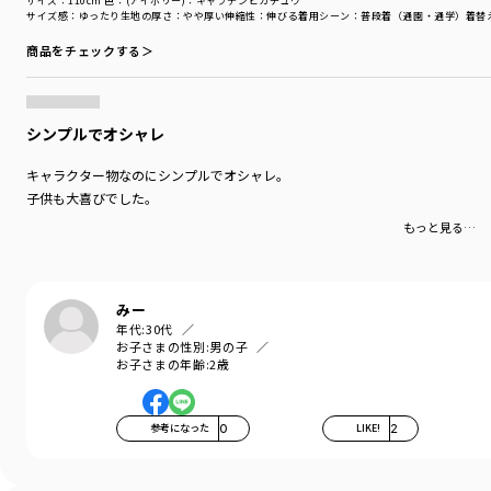
サイズ：110cm
色：(アイボリー)：キャプテンピカチュウ
BK（ブラック）：ソウブレイズ
サイズ感
：ゆったり
生地の厚さ
：やや厚い
伸縮性
：伸びる
着用シーン
：普段着（通園・通学）
着替
LGN（ライトグリーン）：ニャオハ
商品をチェックする＞
おうちの中でも一緒にいたいキミには
品番11-4548-009【Pokemon/ポケットモンスター（ポケモン）】
ルームウェア パジャマもおすすめです！
シンプルでオシャレ
-----
伸縮性：あり
キャラクター物なのにシンプルでオシャレ。
子供も大喜びでした。
着用イメージ/カラー：オフホワイト
もっと見る…
モデル：身長109.0cm 体重17.0kg
サイズ：サイズ110
ブランド
／
branshes
みー
シーズン
／
アウトレット
年代:
30代
カテゴリ
／
トップス
>
半袖Tシャツ・タンクトップ
お子さまの性別:
男の子
カラー
／
グリーン
お子さまの年齢:
2歳
性別タイプ
／
BOY
商品番号
／
11-4506-007
参考になった
0
LIKE!
2