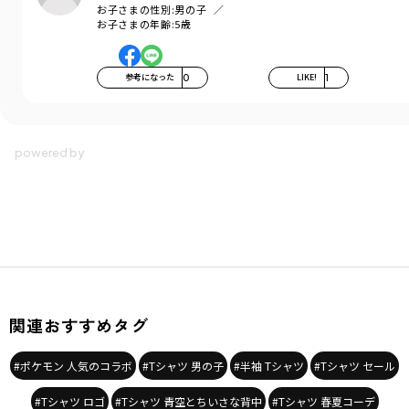
お子さまの性別:
男の子
お子さまの年齢:
5歳
参考になった
0
LIKE!
1
関連おすすめタグ
#ポケモン 人気のコラボ
#Tシャツ 男の子
#半袖 Tシャツ
#Tシャツ セール
#Tシャツ ロゴ
#Tシャツ 青空とちいさな背中
#Tシャツ 春夏コーデ