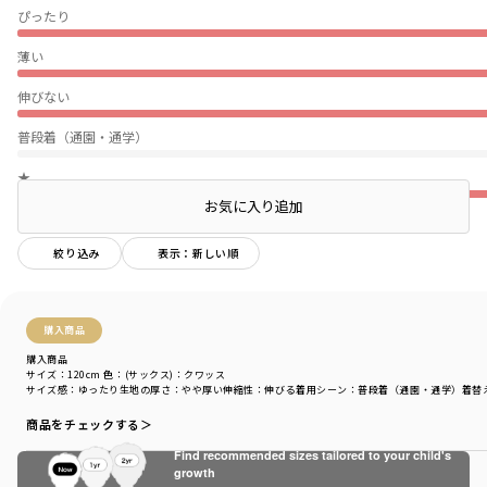
ぴったり
薄い
伸びない
普段着（通園・通学）
★
お気に入り追加
絞り込み
表示：新しい順
購入商品
購入商品
サイズ：120cm
色：(サックス)：クワッス
サイズ感
：ゆったり
生地の厚さ
：やや厚い
伸縮性
：伸びる
着用シーン
：普段着（通園・通学）
着替
商品をチェックする＞
Find recommended sizes tailored to your child's
growth