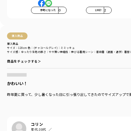
参考になった
0
LIKE!
2
購入商品
購入商品
サイズ：120cm
色：(チャコールグレイ)：ミミッキュ
サイズ感
：ゆったり
生地の厚さ
：やや薄い
伸縮性
：伸びる
着用シーン
：普段着（通園・通学）
着替
商品をチェックする＞
かわいい！
昨年夏に買って、少し暑くなった日に引っ張り出してきたのでサイズアップで
コリン
年代:
30代