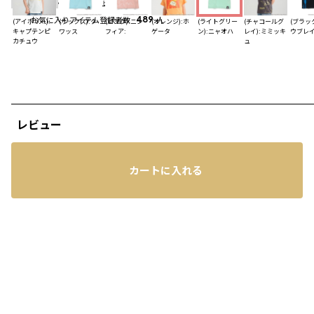
4.7
（16）
レビューを見る
お気に入りアイテム登録者数
489
人
(アイボリー):
(サックス):ク
(ピンク):ニン
(オレンジ):ホ
(ライトグリー
(チャコールグ
(ブラック
キャプテンピ
ワッス
フィア:
ゲータ
ン):ニャオハ
レイ):ミミッキ
ウブレ
カチュウ
ュ
レビュー
カートに入れる