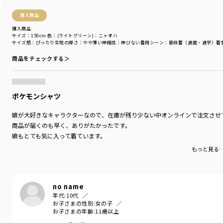
購入商品
購入商品
サイズ：150cm
色：(ライトグリーン)：ニャオハ
サイズ感
：ぴったり
生地の厚さ
：やや薄い
伸縮性
：伸びない
着用シーン
：普段着（通園・通学）
着
商品をチェックする＞
ポケモンシャツ
娘が大好きなキャラクターなので、在庫が残り少ない中オンラインで注文させ
商品が届くのも早く、ありがたかったです。
娘もとても気に入って着ています。
もっと見る
no name
年代:
10代
お子さまの性別:
女の子
お子さまの年齢:
11歳以上