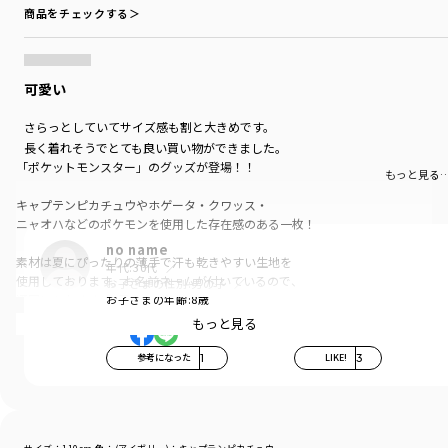
商品をチェックする＞
可愛い
さらっとしていてサイズ感も割と大きめです。
長く着れそうでとても良い買い物ができました。
「ポケットモンスター」のグッズが登場！！
もっと見る
キャプテンピカチュウやホゲータ・クワッス・
ニャオハなどのポケモンを使用した存在感のある一枚！
no name
素材は夏にぴったりの薄手で汗も乾きやすい生地を
年代:
30代
使用しております。お名前ネームが付いているので、
お子さまの性別:
男の子
通園にもおすすめ。
お子さまの年齢:
8歳
もっと見る
カラーは、
IV（アイボリー）：キャプテンピカチュウ
参考になった
1
LIKE!
3
S（サックス）：クワッス
PK（ピンク）：ニンフィア
OR（オレンジ）：ホゲータ
CGY（チャコールグレイ）：ミミッキュ