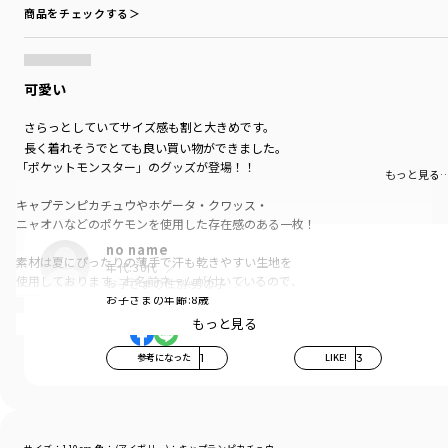
商品をチェックする＞
可愛い
さらっとしていてサイズ感も割と大きめです。
長く着れそうでとても良い買い物ができました。
「ポケットモンスター」のグッズが登場！！
もっと見る
キャプテンピカチュウやホゲータ・クワッス・
ニャオハなどのポケモンを使用した存在感のある一枚！
no name
素材は夏にぴったりの薄手で汗も乾きやすい生地を
年代:
30代
使用しております。お名前ネームが付いているので、
お子さまの性別:
男の子
通園にもおすすめ。
お子さまの年齢:
8歳
もっと見る
カラーは、
IV（アイボリー）：キャプテンピカチュウ
参考になった
1
LIKE!
3
S（サックス）：クワッス
PK（ピンク）：ニンフィア
OR（オレンジ）：ホゲータ
CGY（チャコールグレイ）：ミミッキュ