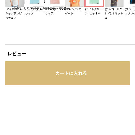
4.7
（16）
レビューを見る
お気に入りアイテム登録者数
489
人
(アイボリー):
(サックス):ク
(ピンク):ニン
(オレンジ):ホ
(ライトグリー
(チャコールグ
(ブラック
キャプテンピ
ワッス
フィア:
ゲータ
ン):ニャオハ
レイ):ミミッキ
ウブレ
カチュウ
ュ
レビュー
カートに入れる