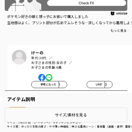
Check Fit
ポケモン好き
ポケモン好きの娘と甥っ子にお揃いで購入しました
生地感はよく、プリント部分が広めでムレそうな…涼しくなってから着用しよ
もっと見る…
けーの
年代:
30代
お子さまの性別:
女の子
お子さまの年齢:
6歳
参考になった
1
LIKE!
3
アイテム説明
購入商品
サイズ/素材を見る
購入商品
サイズ：140cm
色：(アイボリー)：キャプテンピカチュウ
サイズ感
：ゆったり
生地の厚さ
：やや薄い
伸縮性
：伸びる
着用シーン
：普段着（通園・通学）
着替