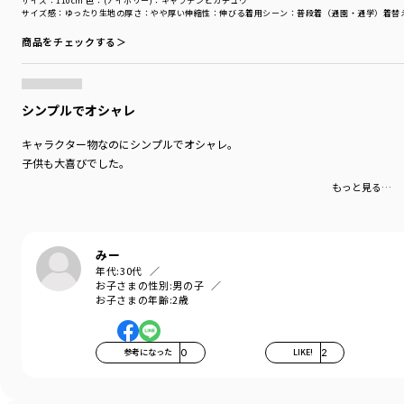
サイズ：110cm
色：(アイボリー)：キャプテンピカチュウ
BK（ブラック）：ソウブレイズ
サイズ感
：ゆったり
生地の厚さ
：やや厚い
伸縮性
：伸びる
着用シーン
：普段着（通園・通学）
着替
LGN（ライトグリーン）：ニャオハ
商品をチェックする＞
おうちの中でも一緒にいたいキミには
品番11-4548-009【Pokemon/ポケットモンスター（ポケモン）】
ルームウェア パジャマもおすすめです！
シンプルでオシャレ
-----
伸縮性：あり
キャラクター物なのにシンプルでオシャレ。
子供も大喜びでした。
着用イメージ/カラー：オフホワイト
もっと見る…
モデル：身長109.0cm 体重17.0kg
サイズ：サイズ110
ブランド
／
branshes
みー
シーズン
／
アウトレット
年代:
30代
カテゴリ
／
トップス
>
半袖Tシャツ・タンクトップ
お子さまの性別:
男の子
カラー
／
グリーン
お子さまの年齢:
2歳
性別タイプ
／
BOY
商品番号
／
11-4506-007
参考になった
0
LIKE!
2