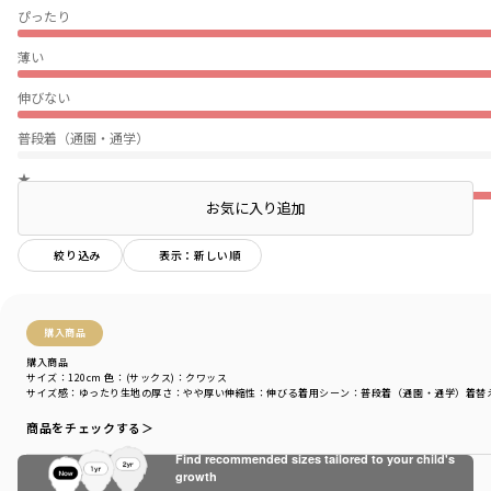
ぴったり
薄い
伸びない
普段着（通園・通学）
★
お気に入り追加
絞り込み
表示：新しい順
購入商品
購入商品
サイズ：120cm
色：(サックス)：クワッス
サイズ感
：ゆったり
生地の厚さ
：やや厚い
伸縮性
：伸びる
着用シーン
：普段着（通園・通学）
着替
商品をチェックする＞
Find recommended sizes tailored to your child's
growth