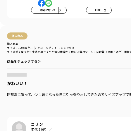
参考になった
0
LIKE!
2
購入商品
購入商品
サイズ：120cm
色：(チャコールグレイ)：ミミッキュ
サイズ感
：ゆったり
生地の厚さ
：やや薄い
伸縮性
：伸びる
着用シーン
：普段着（通園・通学）
着替
商品をチェックする＞
かわいい！
昨年夏に買って、少し暑くなった日に引っ張り出してきたのでサイズアップで
コリン
年代:
30代