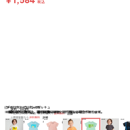
税込
(ライトグリーン):ニャオハ
(チャコールグレイ):ミミッキュ
(ブラック):ソウブレイズ
送料
：
660円
※撮影場所の関係上、着用画像は実物と若干異なる場合があります。
※撮影場所の関係上、着用画像は実物と若干異なる場合があります。
※撮影場所の関係上、着用画像は実物と若干異なる場合があります。
※合計6,600円（税込）以上の購入で
送料無料
詳細
※店頭受取なら
送料無料
詳細
配送
：
通常、ご注文より1～5営業日にて出荷
詳細