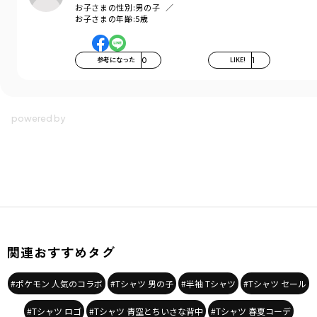
お子さまの性別:
男の子
お子さまの年齢:
5歳
参考になった
0
LIKE!
1
関連おすすめタグ
#ポケモン 人気のコラボ
#Tシャツ 男の子
#半袖 Tシャツ
#Tシャツ セール
#Tシャツ ロゴ
#Tシャツ 青空とちいさな背中
#Tシャツ 春夏コーデ