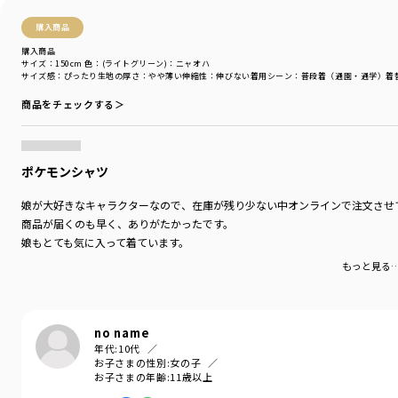
購入商品
購入商品
サイズ：150cm
色：(ライトグリーン)：ニャオハ
サイズ感
：ぴったり
生地の厚さ
：やや薄い
伸縮性
：伸びない
着用シーン
：普段着（通園・通学）
着
商品をチェックする＞
ポケモンシャツ
娘が大好きなキャラクターなので、在庫が残り少ない中オンラインで注文させ
商品が届くのも早く、ありがたかったです。
娘もとても気に入って着ています。
もっと見る
no name
年代:
10代
お子さまの性別:
女の子
お子さまの年齢:
11歳以上