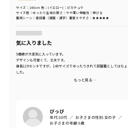
サイズ：140cm
色：(イエロー)：ピカチュウ
サイズ感
：ゆったり
生地の厚さ
：やや薄い
伸縮性
：伸びる
着用シーン
：普段着（通園・通学）
着替えやすさ
：★★★★★
商品をチェックする＞
気に入りました
5歳娘が大変気に入っています。
デザインも可愛くて、丈夫です。
身長119センチですが、140サイズでゆったりきれて部屋着としてはち
した。
もっと見る…
ぴっぴ
年代:
30代
お子さまの性別:
女の子
お子さまの年齢:
5歳