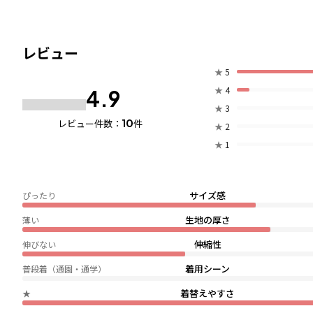
レビュー
★
5
★
4
4.9
★
3
10
レビュー件数：
件
★
2
★
1
サイズ感
ぴったり
生地の厚さ
薄い
伸縮性
伸びない
着用シーン
普段着（通園・通学）
着替えやすさ
★