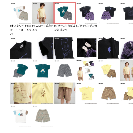
(オフホワイト):ヌ
(イエロー):ピカチ
(グリーン):カビゴ
(ブラック):ゲンガ
ォー・ドォーとウ
ュウ
ンとゴンべ
ー
パー