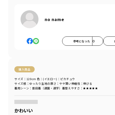
no name
参考になった
0
購入商品
サイズ：120cm
色：(イエロー)：ピカチュウ
サイズ感
：ゆったり
生地の厚さ
：やや薄い
伸縮性
：伸びる
着用シーン
：普段着（通園・通学）
着替えやすさ
：★★★★★
商品をチェックする＞
かわいい