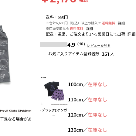
送料
：
660円
※合計6,600円（税込）以上の購入で
送料無料
詳細
※店頭受取なら
送料無料
詳細
配送
：
通常、ご注文より1～5営業日にて出荷
詳細
4.9
（10）
レビューを見る
お気に入りアイテム登録者数
人
351
100cm
／
在庫なし
110cm
／
在庫なし
(ブラック):ゲンガ
120cm
／
在庫なし
ー
干異なる場合があ
(ブラック):ゲンガー
※撮影場所の関係上、着用画像は実
130cm
／
在庫なし