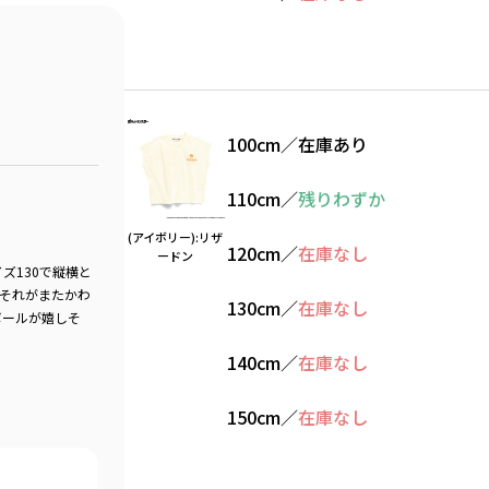
100cm
／
在庫あり
110cm
／
残りわずか
(アイボリー):リザ
120cm
／
在庫なし
ードン
ズ130で縦横と
でそれがまたかわ
130cm
／
在庫なし
ボールが嬉しそ
140cm
／
在庫なし
150cm
／
在庫なし