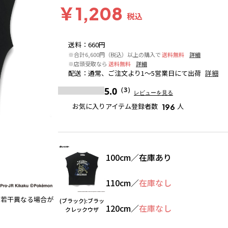
￥1,208
税込
送料
：
660円
※合計6,600円（税込）以上の購入で
送料無料
詳細
※店頭受取なら
送料無料
詳細
配送
：
通常、ご注文より1～5営業日にて出荷
詳細
5.0
（3）
レビューを見る
お気に入りアイテム登録者数
人
196
100cm
／
在庫あり
110cm
／
在庫なし
と若干異なる場合が
(ブラック):ブラックレックウザ
(ブラック):ブラッ
120cm
／
在庫なし
クレックウザ