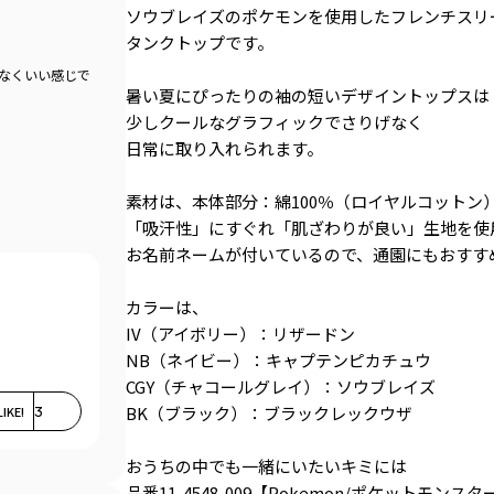
ソウブレイズのポケモンを使用したフレンチスリ
タンクトップです。
もなくいい感じで
暑い夏にぴったりの袖の短いデザイントップスは
少しクールなグラフィックでさりげなく
日常に取り入れられます。
素材は、本体部分：綿100％（ロイヤルコットン
「吸汗性」にすぐれ「肌ざわりが良い」生地を使
お名前ネームが付いているので、通園にもおすす
カラーは、
IV（アイボリー）：リザードン
NB（ネイビー）：キャプテンピカチュウ
CGY（チャコールグレイ）：ソウブレイズ
BK（ブラック）：ブラックレックウザ
LIKE!
3
おうちの中でも一緒にいたいキミには
品番11-4548-009【Pokemon/ポケットモン