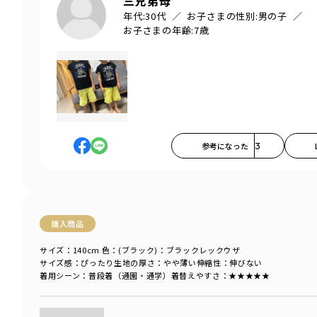
三兄弟母
年代:
30代
お子さまの性別:
男の子
お子さまの年齢:
7歳
参考になった
3
購入商品
サイズ：140cm
色：(ブラック)：ブラックレックウザ
サイズ感
：ぴったり
生地の厚さ
：やや薄い
伸縮性
：伸びない
着用シーン
：普段着（通園・通学）
着替えやすさ
：★★★★★
商品をチェックする＞