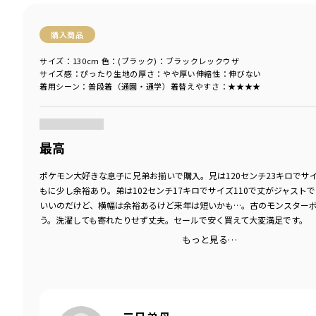
購入商品
サイズ：130cm
色：(ブラック)：ブラックレックウザ
サイズ感
：ぴったり
生地の厚さ
：やや厚い
伸縮性
：伸びない
着用シーン
：普段着（通園・通学）
着替えやすさ
：★★★★
商品をチェックする＞
最高
ポケモン大好きな息子に兄弟お揃いで購入。兄は120センチ23キロでサイ
もに少し余裕あり。弟は102センチ17キロでサイズ110で丈がジャスト
いいのだけど、横幅は余裕あるけど来年は短いかも…。古のモンスター
う。洗濯しても寄れたりせず丈夫。セールで安く買えて大変満足です。
もっと見る…