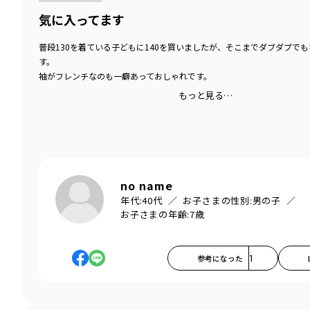
気に入ってます
普段130を着ている子どもに140を買いましたが、そこまでダブダブで
す。
袖がフレンチなのも一癖あっておしゃれです。
もっと見る…
no name
年代:
40代
お子さまの性別:
男の子
お子さまの年齢:
7歳
参考になった
1