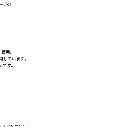
ーブの
）使用。
用しています。
めです。
スター（ポケモン）】