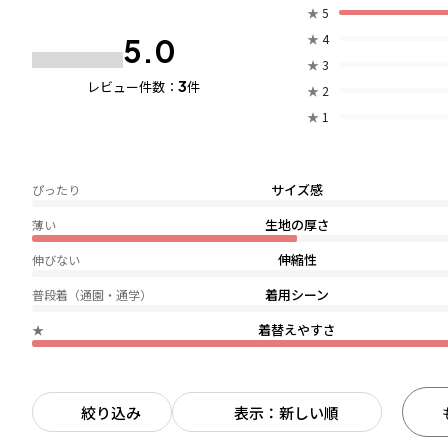
★
5
★
4
5.0
★
3
3
レビュー件数：
件
★
2
★
1
サイズ感
ぴったり
生地の厚さ
薄い
伸縮性
伸びない
着用シーン
普段着（通園・通学）
着替えやすさ
★
絞り込み
表示：新しい順