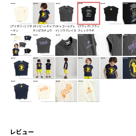
(アイボリー):リザ
(ネイビー):キャプ
(チャコールグレ
(ブラック):ブラッ
ードン
テンピカチュウ
イ):ソウブレイズ
クレックウザ
レビュー