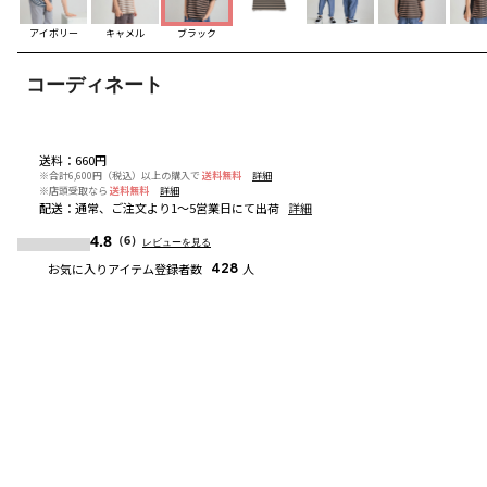
アイボリー
キャメル
ブラック
コーディネート
送料
：
660円
※合計6,600円（税込）以上の購入で
送料無料
詳細
※店頭受取なら
送料無料
詳細
配送
：
通常、ご注文より1～5営業日にて出荷
詳細
4.8
（6）
レビューを見る
お気に入りアイテム登録者数
428
人