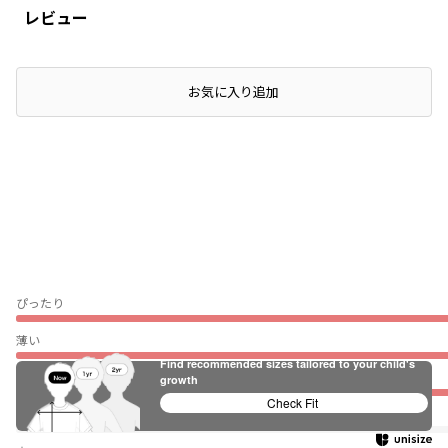
レビュー
お気に入り追加
ぴったり
薄い
Find recommended sizes tailored to your child's
伸びない
growth
Check Fit
普段着（通園・通学）