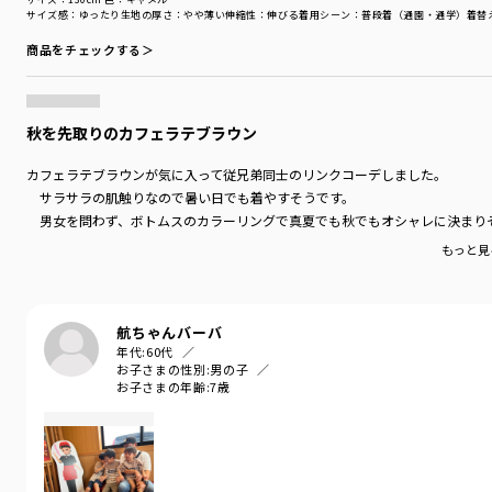
サイズ感
：ゆったり
生地の厚さ
：やや薄い
伸縮性
：伸びる
着用シーン
：普段着（通園・通学）
着替
商品をチェックする＞
秋を先取りのカフェラテブラウン
カフェラテブラウンが気に入って従兄弟同士のリンクコーデしました。
サラサラの肌触りなので暑い日でも着やすそうです。
男女を問わず、ボトムスのカラーリングで真夏でも秋でもオシャレに決まり
もっと見
航ちゃんバーバ
年代:
60代
お子さまの性別:
男の子
お子さまの年齢:
7歳