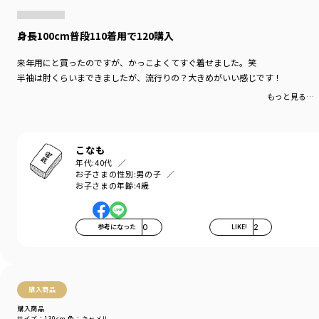
身長100cm普段110着用で120購入
来年用にと買ったのですが、かっこよくてすぐ着せました。笑
半袖は肘くらいまできましたが、流行りの？大きめがいい感じです！
もっと見る…
こなも
年代:
40代
お子さまの性別:
男の子
お子さまの年齢:
4歳
参考になった
0
LIKE!
2
購入商品
購入商品
サイズ：130cm
色：キャメル