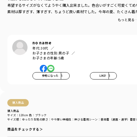
モデル：身長109.0cm 体重17.0kg
希望するサイズがなくてようやく購入出来ました。色合いがすごく可愛くてめ
サイズ：サイズ110
素材は厚すぎす、薄すぎす、ちょうど良い素材でした。今年の夏、たくさん着
もっと見る
ブランド
／
branshes
シーズン
／
アウトレット
カテゴリ
／
トップス
>
半袖Tシャツ・タンクトップ
カラー
／
ブラック
no name
性別タイプ
／
BOY
年代:
30代
商品番号
／
11-4206-434
お子さまの性別:
男の子
お子さまの年齢:
5歳
参考になった
1
LIKE!
1
購入商品
購入商品
サイズ：120cm
色：ブラック
サイズ感
：ゆったり
生地の厚さ
：やや厚い
伸縮性
：伸びる
着用シーン
：普段着（通園・通学）
着替
商品をチェックする＞