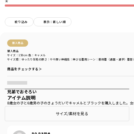
★
絞り込み
表示：新しい順
購入商品
購入商品
サイズ：150cm
色：キャメル
サイズ感
：ゆったり
生地の厚さ
：やや厚い
伸縮性
：伸びる
着用シーン
：普段着（通園・通学）
着替
商品をチェックする＞
兄弟でおそろい
アイテム説明
8歳女の子と6歳男の子のきょうだいでキャメルとブラックを購入しました。
サイズ/素材を見る
no name