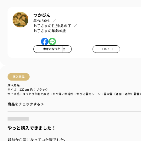
水陸両用パンツ〈11-4231-411〉や
つかぴん
パナマ織りカラーハーフパンツ〈11-4131-382〉との
年代:
30代
コーディネートもおすすめ。
お子さまの性別:
男の子
お子さまの年齢:
0歳
通園、通学、外遊びなどデイリー使いにぴったり
※ベビーサイズ（80センチと90センチ）のみ
参考になった
2
LIKE!
1
肩ボタン付きの仕様です。
ベビーとのおそろいはこちらの品番から
【ベビー/きょうだいおそろい】
購入商品
ボーダー切り替え半袖カバーオール
購入商品
商品番号〈01-4239-326〉
サイズ：120cm
色：ブラック
サイズ感
：ゆったり
生地の厚さ
：やや薄い
伸縮性
：伸びる
着用シーン
：普段着（通園・通学）
着替
商品をチェックする＞
-----
透け感：アイボリーのみ、やや透け感あり
伸縮性：あり
やっと購入できました！
着用イメージ/カラー：アイボリー
以前から気になっていた服でした。