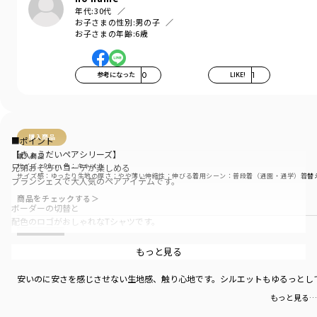
年代:
30代
お子さまの性別:
男の子
お子さまの年齢:
6歳
参考になった
0
LIKE!
1
購入商品
■ポイント
【きょうだいペアシリーズ】
購入商品
サイズ：90cm
色：キャメル
兄弟おそろいコーデが楽しめる
サイズ感
：ゆったり
生地の厚さ
：やや薄い
伸縮性
：伸びる
着用シーン
：普段着（通園・通学）
着替
ブランシェスで大人気のペアアイテムです。
商品をチェックする＞
ボーダーの切替と
配色のロゴがおしゃれなTシャツです。
暑い夏にぴったり、薄手の素材だから
とにかく安い！
もっと見る
汗をかいたときやいつものお洗濯も乾きやすい
安いのに安さを感じさせない生地感、触り心地です。シルエットもゆるっとし
合わせやすいアイボリー、
もっと見る…
アースカラーのキャメル、
かっこよく決まるブラックの3色展開です。