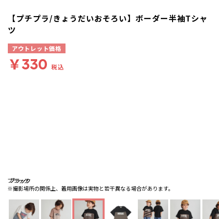
【プチプラ/きょうだいおそろい】ボーダー半袖Tシャ
ツ
アウトレット価格
￥330
税込
ブラック
ブラック
ブラック
※撮影場所の関係上、着用画像は実物と若干異なる場合があります。