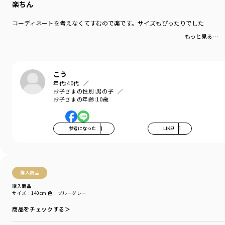
楽ちん
-----
コーディネートを考えなくてすむので楽です。サイズもぴったりでした
伸縮性：あり
もっと見る…
着用イメージ/カラー：ブラック
モデル：身長109.0cm 体重17.0kg
サイズ：サイズ110
こう
ブランド
／
branshes
年代:
40代
お子さまの性別:
男の子
シーズン
／
アウトレット
お子さまの年齢:
10歳
カテゴリ
／
トップス
>
半袖Tシャツ・タンクトップ
カラー
／
ブルー
性別タイプ
／
BOY
参考になった
1
LIKE!
1
商品番号
／
11-4248-431
購入商品
購入商品
サイズ：140cm
色：ブルーグレー
商品をチェックする＞