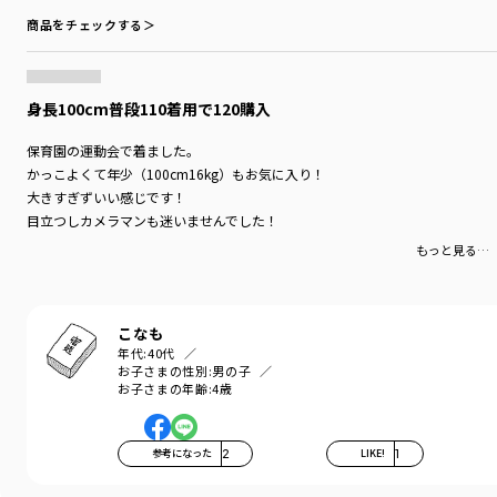
商品をチェックする＞
身長100cm普段110着用で120購入
保育園の運動会で着ました。
かっこよくて年少（100cm16kg）もお気に入り！
大きすぎずいい感じです！
目立つしカメラマンも迷いませんでした！
もっと見る…
こなも
年代:
40代
お子さまの性別:
男の子
お子さまの年齢:
4歳
参考になった
2
LIKE!
1