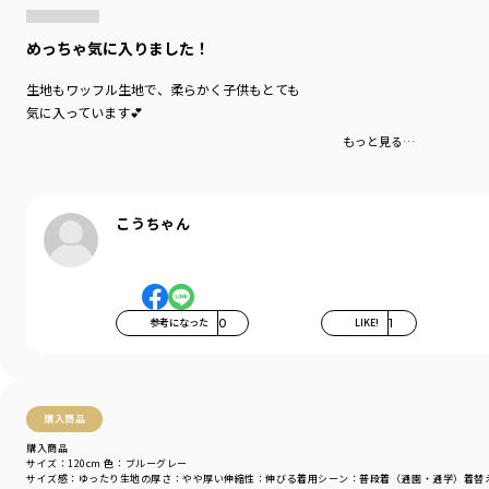
めっちゃ気に入りました！
生地もワッフル生地で、柔らかく子供もとても
気に入っています💕
もっと見る…
こうちゃん
参考になった
0
LIKE!
1
購入商品
購入商品
サイズ：120cm
色：ブルーグレー
サイズ感
：ゆったり
生地の厚さ
：やや厚い
伸縮性
：伸びる
着用シーン
：普段着（通園・通学）
着替