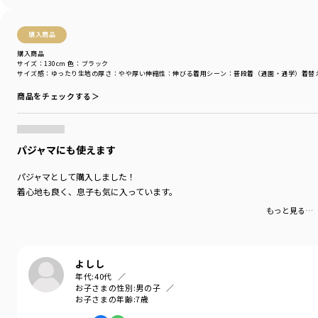
購入商品
購入商品
サイズ：130cm
色：ブラック
サイズ感
：ゆったり
生地の厚さ
：やや厚い
伸縮性
：伸びる
着用シーン
：普段着（通園・通学）
着替
商品をチェックする＞
パジャマにも使えます
パジャマとして購入しました！
着心地も良く、息子も気に入っています。
もっと見る…
よしし
年代:
40代
お子さまの性別:
男の子
お子さまの年齢:
7歳