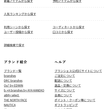
新着アイテムから探す
予約アイテムから探す
人気ランキングから探す
利用シーンから探す
コーディネートから探す
ユーザー投稿から探す
口コミから探す
詳細検索で探す
ブランド紹介
ヘルプ
ブランド一覧
ブランシェス公式ECサイト
について
branshes
ご注文について
DRC branshes
配送について
Ou? by EDWIN
返品・交換について
b.+A branshes by AYA KANEKO
サイズについて
aBity select.
会員について
THE NORTH FACE
ポイント・クーポン等について
NAUTICA
ギフトラッピング