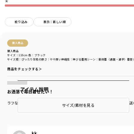
★
絞り込み
表示：新しい順
購入商品
購入商品
サイズ：110cm
色：ブラック
サイズ感
：ぴったり
生地の厚さ
：やや厚い
伸縮性
：伸びる
着用シーン
：普段着（通園・通学）
着替
商品をチェックする＞
アイテム説明
お洒落で毎日着せたい！
ラフなのにお洒落で子供も毎日着たい、親も毎日着せたい程お気に入り！発送も
サイズ/素材を見る
もっと見る…
kk