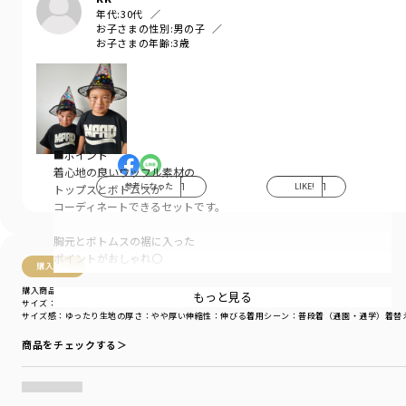
年代:
30代
お子さまの性別:
男の子
お子さまの年齢:
3歳
■ポイント
着心地の良いワッフル素材の
参考になった
1
LIKE!
1
トップスとボトムスが
コーディネートできるセットです。
胸元とボトムスの裾に入った
ポイントがおしゃれ〇
購入商品
購入商品
通気性が良く、ポコポコした生地感で
もっと見る
サイズ：150cm
色：ブルーグレー
肌との接着面が小さいから、暑い夏でも
サイズ感
：ゆったり
生地の厚さ
：やや厚い
伸縮性
：伸びる
着用シーン
：普段着（通園・通学）
着替
サラッと涼しく着られる素材です。
商品をチェックする＞
ちょっぴりクールなカラーリングが
かっこいいデザインだから
デイリーだけでなく、お出かけにも〇