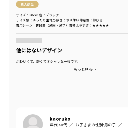
購入商品
サイズ：80cm
色：ブラック
サイズ感
：ゆったり
生地の厚さ
：やや薄い
伸縮性
：伸びる
着用シーン
：普段着（通園・通学）
着替えやすさ
：★★★★★
商品をチェックする＞
他にはないデザイン
かわいくて、軽くてオシャレな一枚です。
もっと見る…
kaoruko
年代:
40代
お子さまの性別:
男の子