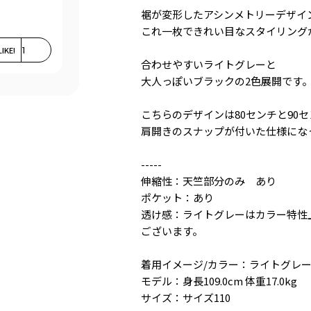
裾が変形したアシンメトリーデザイ
これ一枚できれい目なスタイリング
LIKE!
1
合わせやすいライトグレーと
大人っぽいブラックの2色展開です
こちらのデザインは80センチと90
肩開きのスナップが付いた仕様にな
-----
伸縮性：天竺部分のみ あり
ポケット：あり
透け感：ライトグレーはカラー特性
ございます。
着用イメージ/カラー：ライトグレ
モデル：身長109.0cm 体重17.0kg
サイズ：サイズ110