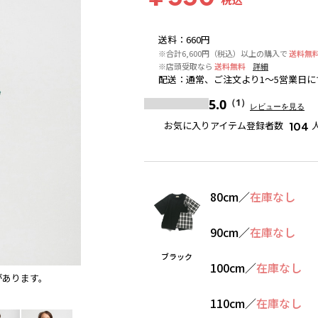
送料
：
660円
※合計6,600円（税込）以上の購入で
送料無
※店頭受取なら
送料無料
詳細
配送
：
通常、ご注文より1～5営業日に
5.0
（1）
レビューを見る
お気に入りアイテム登録者数
104
80cm
／
在庫なし
90cm
／
在庫なし
ブラック
100cm
／
在庫なし
があります。
ブラック
※撮影場所の関係上、着用画像は実物と若干異
110cm
／
在庫なし