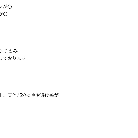
ンが〇
が〇
。
センチのみ
っております。
上、天竺部分にやや透け感が
ー