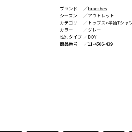
ブランド
／
branshes
シーズン
／
アウトレット
カテゴリ
／
トップス
>
半袖Tシャ
カラー
／
グレー
性別タイプ
／
BOY
商品番号
／
11-4506-439