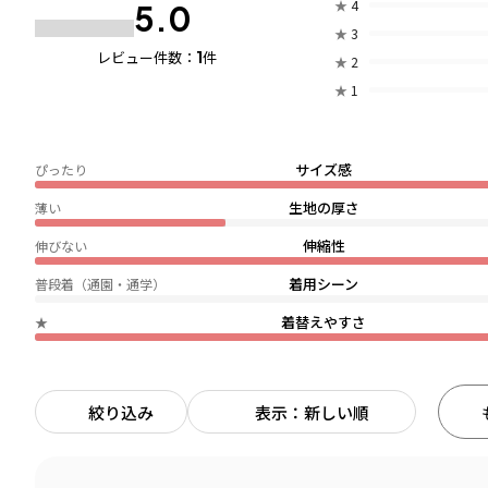
★
4
5.0
★
3
1
レビュー件数：
件
★
2
★
1
サイズ感
ぴったり
生地の厚さ
薄い
伸縮性
伸びない
着用シーン
普段着（通園・通学）
着替えやすさ
★
絞り込み
表示：新しい順