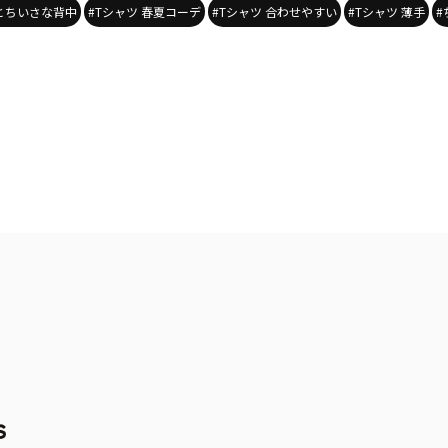
空とちいさな背中
#Tシャツ 春夏コーデ
#Tシャツ 合わせやすい
#Tシャツ 薄手
#