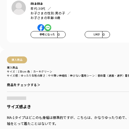
シーズン
／
アウトレット
mama
カテゴリ
／
アウター
>
ブルゾン
年代:
30代
カラー
／
グリーン
お子さまの性別:
男の子
性別タイプ
／
BOY
お子さまの年齢:
8歳
商品番号
／
11-4411-352
参考になった
0
LIKE!
0
購入商品
購入商品
サイズ：150cm
色：カーキグリーン
サイズ感
：ゆったり
生地の厚さ
：やや薄い
伸縮性
：伸びない
着用シーン
：普段着（通園・通学）
着
商品をチェックする＞
サイズ感よき
MA-1タイプはどこのも身幅は標準的ですが、こちらは、かなりゆったりめで
袖をとって着たことはないです。