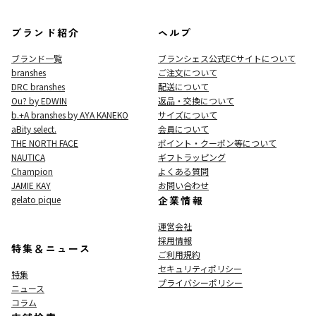
ブランド紹介
ヘルプ
ブランド一覧
ブランシェス公式ECサイト
について
branshes
ご注文について
DRC branshes
配送について
Ou? by EDWIN
返品・交換について
b.+A branshes by AYA KANEKO
サイズについて
aBity select.
会員について
THE NORTH FACE
ポイント・クーポン等について
NAUTICA
ギフトラッピング
Champion
よくある質問
JAMIE KAY
お問い合わせ
gelato pique
企業情報
運営会社
採用情報
特集＆ニュース
ご利用規約
セキュリティポリシー
特集
プライバシーポリシー
ニュース
コラム