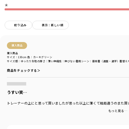
レイトサマーから本格的な冬まで
★
気分や気温によって様々なスタイリングが楽しめます。
季節の変わり目はオシャレに半袖Tシャツに合わせたり、
アクティブに行動する日はベストでトレンドスタイルを
絞り込み
表示：新しい順
楽しんだり、いろんなスタイリングの表情を楽しめます。
程よい丈感のシルエットだから
購入商品
男の子も女の子もスタイリングを
楽しんでいただけます。
購入商品
サイズ：130cm
色：カーキグリーン
サイズ感
：ゆったり
生地の厚さ
：薄い
伸縮性
：伸びない
着用シーン
：普段着（通園・通学）
着替え
左袖にペンシルポケットが付いているので
取り付け時の目安に〇
商品をチェックする＞
-----
ポケット：あり
裏地：あり
うすい笑…
着用イメージ/カラー：カーキグリーン
トレーナーの上にと思って買いましたが思った以上に薄くて結局違うのまた買
モデル：身長110.0cm 体重19kg
もっと見る…
サイズ：サイズ110
ブランド
／
branshes