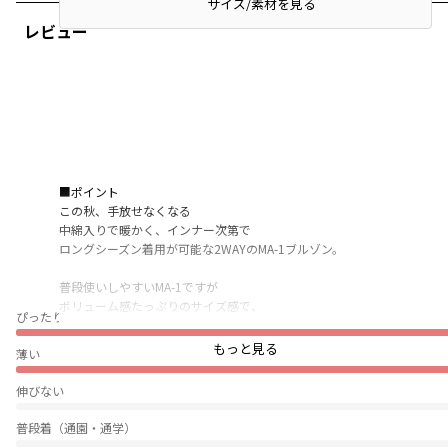
サイズ/素材を見る
レビュー
■ポイント
この秋、手放せなくなる
中綿入りで暖かく、インナー次第で
ロングシーズン着用が可能な2WAYのMA-1ブルゾン。
普段使いしやすいMA-1ですが
ボリューム感たっぷりのサイズ感で、
ぴったり
羽織るだけでトレンドコーデの完成！
もっと見る
薄い
袖を取り外すことが可能なジッパー付き。
ベストとしても使える2WAY仕様です。
伸びない
デイリー使いにおすすめのアウター〇
普段着（通園・通学）