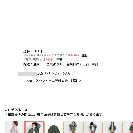
送料
：
660円
※合計6,600円（税込）以上の購入で
送料無料
詳細
※店頭受取なら
送料無料
詳細
配送
：
通常、ご注文より1～5営業日にて出荷
詳細
3.5
（2）
レビューを見る
お気に入りアイテム登録者数
282
人
カーキグリーン
カーキグリーン
カーキグリーン
※撮影場所の関係上、着用画像は実物と若干異なる場合があります。