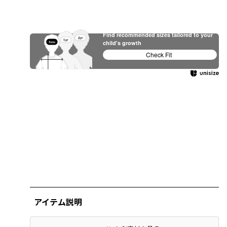
Find recommended sizes tailored to your
child's growth
Check Fit
アイテム説明