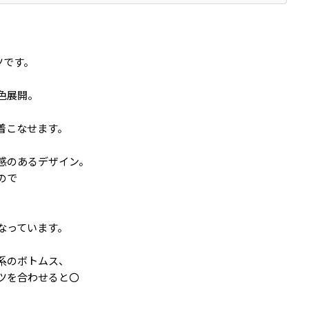
ツです。
色展開。
着こなせます。
感のあるデザイン。
ので
なっています。
系のボトムス、
ツを合わせると〇