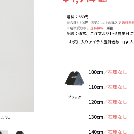
送料
：
660円
※合計6,600円（税込）以上の購入で
送料無
※店頭受取なら
送料無料
詳細
配送
：
通常、ご注文より1～5営業日に
お気に入りアイテム登録者数
人
119
100cm
／
在庫なし
110cm
／
在庫なし
ブラック
120cm
／
在庫なし
130cm
／
在庫なし
ります。
ブラック
140cm
／
在庫なし