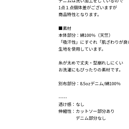
デニムは洗い加工をしているので
1点１点個体差がございますが
商品特性となります。
■素材
本体部分：綿100％（天竺）
「吸汗性」にすぐれ「肌ざわりが良
生地を使用しています。
糸が太めで丈夫・型崩れしにくい
お洗濯にもぴったりの素材です。
別布部分：8.5ozデニム/綿100％
-----
透け感：なし
伸縮性：カットソー部分あり
デニム部分なし