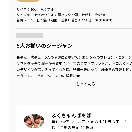
サイズ：90cm
色：ブルー
サイズ感
：ゆったり
生地の厚さ
：やや薄い
伸縮性
：伸びる
着用シーン
：普段着（通園・通学）
着替えやすさ
：★★★★★
商品をチェックする＞
5人お揃いのジージャン
長男家、次男家、5人の孫達にお揃いでばあばからのプレゼントにジージ
ソフトタッチで胸元から背中にかけての英文字プリントがカッコよく他
いデザインが気に入ってくれた様。早速十歳にから一歳までの孫達お揃
そうです。一番のお気に入りの洋服に❤️
もっと見る…
ふくちゃんばあば
年代:
60代
お子さまの性別:
男の子
お子さまの年齢:
11歳以上