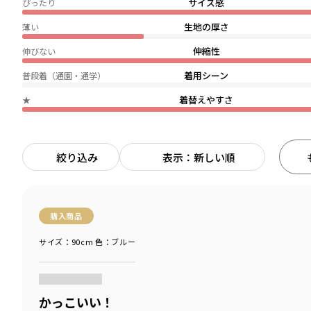
サイズ感
ぴったり
生地の厚さ
薄い
伸縮性
伸びない
着用シーン
普段着（通園・通学）
着替えやすさ
★
絞り込み
表示：新しい順
購入商品
サイズ：90cm
色：ブルー
商品をチェックする＞
かっこいい！