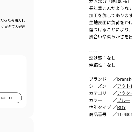
本体部分「綿100％
長年着こんだような
加工を施してありま
価だったら購入し
生地表面に負荷をか
よく見えて大好き
傷つけることにより
風合いや柔らかさを
-----
透け感：なし
伸縮性：なし
ブランド
／
bransh
シーズン
／
アウト
カテゴリ
／
アウタ
LIKE!
0
カラー
／
ブルー
性別タイプ
／
BOY
商品番号
／
11-430