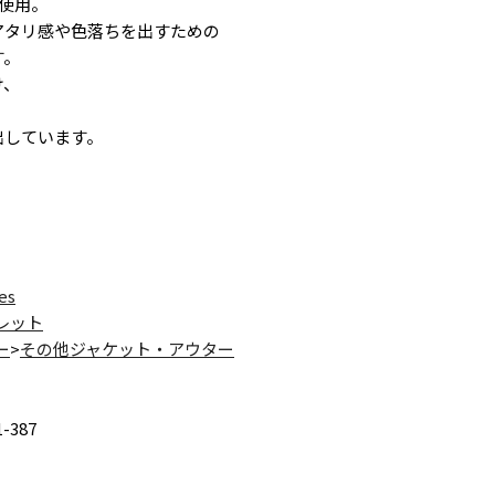
」使用。
アタリ感や色落ちを出すための
す。
け、
、
出しています。
es
レット
ー
>
その他ジャケット・アウター
1-387