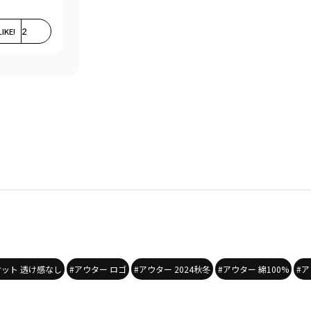
LIKE!
2
ケット 透け感なし
#アウター ロゴ
#アウター 2024秋冬
#アウター 綿100%
#