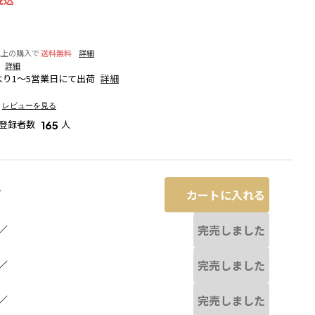
以上の購入で
送料無料
詳細
詳細
り1～5営業日にて出荷
詳細
）
レビューを見る
登録者数
人
165
カートに入れる
／
完売しました
／
完売しました
／
ブルー
完売しました
／