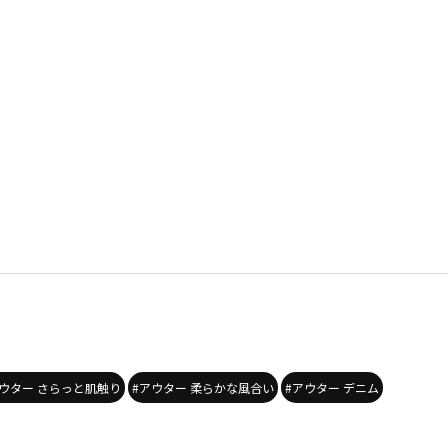
アウター さらっと肌触り
#アウター 柔らかな風合い
#アウター デニム