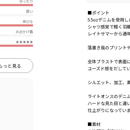
ゆったり
厚い
■ポイント
5.5ozデニムを使用
伸びる
シャツ感覚で軽く羽
お出かけ着
レイトサマーから通
★★★★★
落書き風のプリント
全体ブラストで表面
もっと見る
ユーズド感をだして
シルエット、加工、
ライトオンスのデニ
ハードな見た目と違
仕上がりになってい
■素材