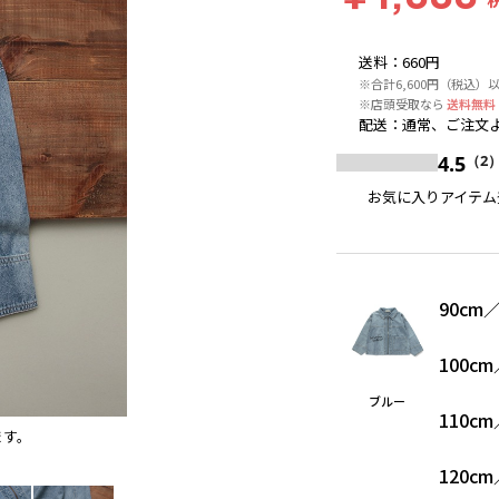
送料
：
660円
※合計6,600円（税込）
※店頭受取なら
送料無料
配送
：
通常、ご注文よ
4.5
（2
お気に入りアイテム
90cm
100cm
ブルー
110cm
ます。
ブルー
120cm