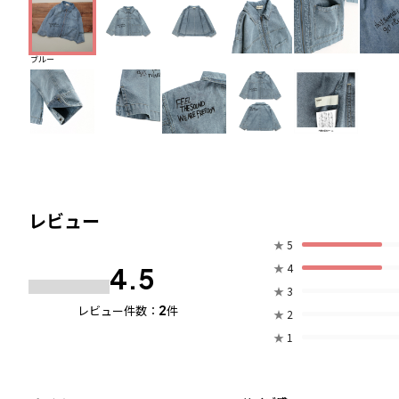
ブルー
レビュー
★
5
★
4
4.5
★
3
2
レビュー件数：
件
★
2
★
1