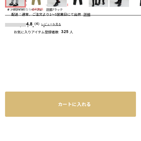
送料
：
660円
※合計6,600円（税込）以上の購入で
送料無料
詳細
※店頭受取なら
送料無料
詳細
オフホワイト
ベージュ
ブラック
配送
：
通常、ご注文より1～5営業日にて出荷
詳細
4.8
コーディネート
（4）
レビューを見る
お気に入りアイテム登録者数
325
人
カートに入れる