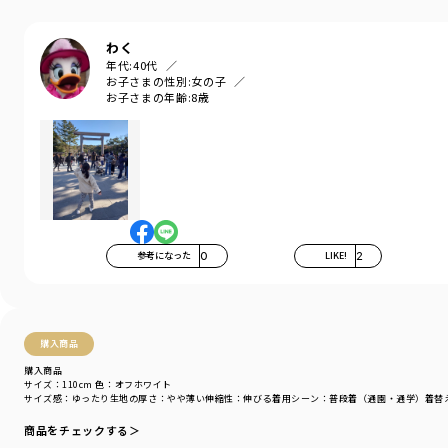
性別タイプ
／
BOY
商品番号
／
11-4432-382
わく
年代:
40代
お子さまの性別:
女の子
お子さまの年齢:
8歳
参考になった
0
LIKE!
2
購入商品
購入商品
サイズ：110cm
色：オフホワイト
サイズ感
：ゆったり
生地の厚さ
：やや薄い
伸縮性
：伸びる
着用シーン
：普段着（通園・通学）
着替
商品をチェックする＞