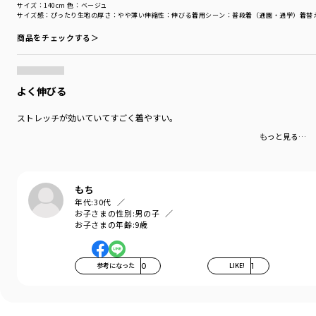
サイズ：140cm
色：ベージュ
サイズ感
：ぴったり
生地の厚さ
：やや薄い
伸縮性
：伸びる
着用シーン
：普段着（通園・通学）
着替
商品をチェックする＞
よく伸びる
ストレッチが効いていてすごく着やすい。
もっと見る…
もち
年代:
30代
お子さまの性別:
男の子
お子さまの年齢:
9歳
参考になった
0
LIKE!
1