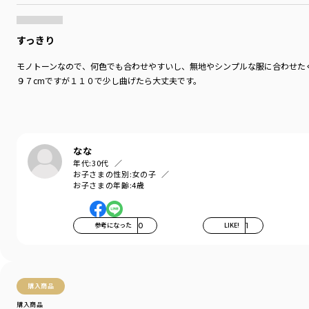
すっきり
モノトーンなので、何色でも合わせやすいし、無地やシンプルな服に合わせた
９７cmですが１１０で少し曲げたら大丈夫です。
なな
年代:
30代
お子さまの性別:
女の子
お子さまの年齢:
4歳
参考になった
0
LIKE!
1
購入商品
購入商品