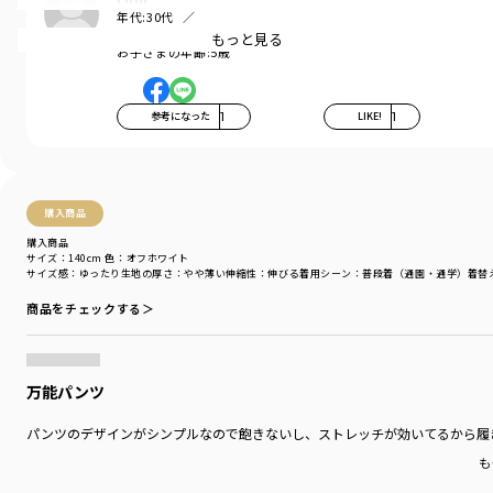
ありながら、身体に程よくフィットするデザインに♪
年代:
30代
お子さまの性別:
男の子
もっと見る
お子さまの年齢:
5歳
対象年齢のお子様、数名にご協力いただき、
なんども修正を重ねシルエットをアップデート！
■ポイント
参考になった
1
LIKE!
1
デイリーでも履きやすいデザインだから
通学コーデにもおすすめです。
きれいなシルエットでスタイル良く、
購入商品
男女兼用で使って頂けます。
購入商品
サイズ：140cm
色：オフホワイト
おしりを包みこむ形状で、しゃがんだときに
サイズ感
：ゆったり
生地の厚さ
：やや薄い
伸縮性
：伸びる
着用シーン
：普段着（通園・通学）
着替
ずれにくい安心設計です。
商品をチェックする＞
着用イメージ/カラー：オフホワイト
モデル：身長111.0cm 体重17kg
サイズ：サイズ110
万能パンツ
ブランド
／
branshes
パンツのデザインがシンプルなので飽きないし、ストレッチが効いてるから履
シーズン
／
アウトレット
カテゴリ
／
ボトムス
>
ロングパンツ
も
カラー
／
ホワイト