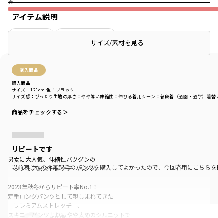
★
アイテム説明
絞り込み
表示：新しい順
サイズ/素材を見る
購入商品
購入商品
サイズ：120cm
色：ブラック
サイズ感
：ぴったり
生地の厚さ
：やや薄い
伸縮性
：伸びる
着用シーン
：普段着（通園・通学）
着替
商品をチェックする＞
リピートです
男女に大人気、伸縮性バツグンの
以前同じものの裏起毛のパンツを購入してよかったので、今回春用にこちらを
「プレミアムストレッチ」パンツ。
2023年秋冬からリピート率No.1！
定番ロングパンツとして親しまれてきた
「プレミアムストレッチ」、
スキニーパンツよりもやや太めのシルエットで
rnm