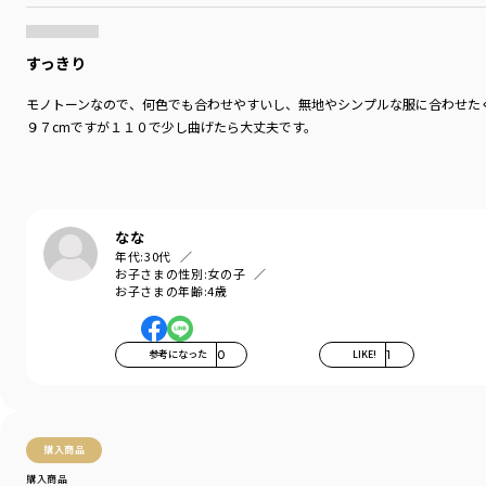
すっきり
モノトーンなので、何色でも合わせやすいし、無地やシンプルな服に合わせた
９７cmですが１１０で少し曲げたら大丈夫です。
なな
年代:
30代
お子さまの性別:
女の子
お子さまの年齢:
4歳
参考になった
0
LIKE!
1
購入商品
購入商品