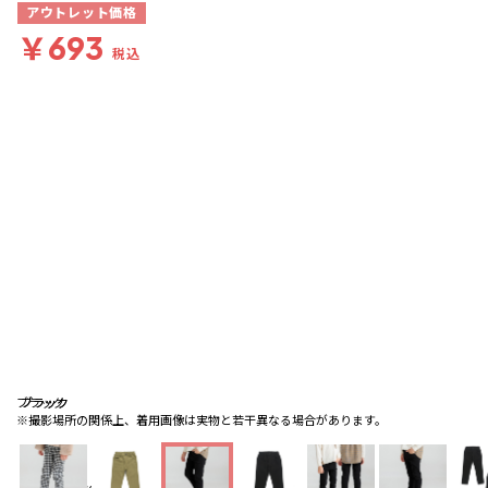
アウトレット価格
￥693
税込
ブラック
ブラック
ブラック
※撮影場所の関係上、着用画像は実物と若干異なる場合があります。