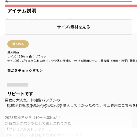
★
アイテム説明
絞り込み
表示：新しい順
サイズ/素材を見る
購入商品
購入商品
サイズ：120cm
色：ブラック
サイズ感
：ぴったり
生地の厚さ
：やや薄い
伸縮性
：伸びる
着用シーン
：普段着（通園・通学）
着替
商品をチェックする＞
リピートです
男女に大人気、伸縮性バツグンの
以前同じものの裏起毛のパンツを購入してよかったので、今回春用にこちらを
「プレミアムストレッチ」パンツ。
2023年秋冬からリピート率No.1！
定番ロングパンツとして親しまれてきた
「プレミアムストレッチ」、
スキニーパンツよりもやや太めのシルエットで
rnm