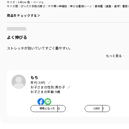
サイズ：140cm
色：ベージュ
サイズ感
：ぴったり
生地の厚さ
：やや薄い
伸縮性
：伸びる
着用シーン
：普段着（通園・通学）
着替
商品をチェックする＞
よく伸びる
ストレッチが効いていてすごく着やすい。
もっと見る…
もち
年代:
30代
お子さまの性別:
男の子
お子さまの年齢:
9歳
参考になった
0
LIKE!
1