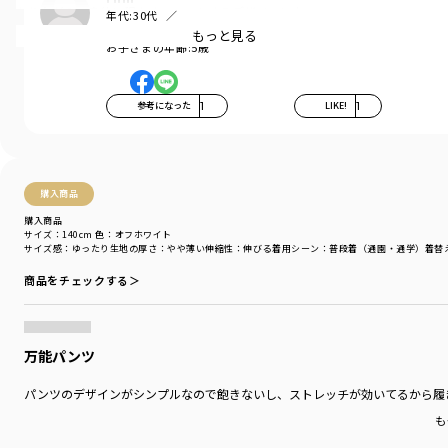
ありながら、身体に程よくフィットするデザインに♪
年代:
30代
お子さまの性別:
男の子
もっと見る
お子さまの年齢:
5歳
対象年齢のお子様、数名にご協力いただき、
なんども修正を重ねシルエットをアップデート！
■ポイント
参考になった
1
LIKE!
1
デイリーでも履きやすいデザインだから
通学コーデにもおすすめです。
きれいなシルエットでスタイル良く、
購入商品
男女兼用で使って頂けます。
購入商品
サイズ：140cm
色：オフホワイト
おしりを包みこむ形状で、しゃがんだときに
サイズ感
：ゆったり
生地の厚さ
：やや薄い
伸縮性
：伸びる
着用シーン
：普段着（通園・通学）
着替
ずれにくい安心設計です。
商品をチェックする＞
着用イメージ/カラー：オフホワイト
モデル：身長111.0cm 体重17kg
サイズ：サイズ110
万能パンツ
ブランド
／
branshes
パンツのデザインがシンプルなので飽きないし、ストレッチが効いてるから履
シーズン
／
アウトレット
カテゴリ
／
ボトムス
>
ロングパンツ
も
カラー
／
ブラック