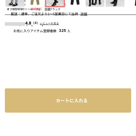
送料
：
660円
※合計6,600円（税込）以上の購入で
送料無料
詳細
※店頭受取なら
送料無料
詳細
オフホワイト
ベージュ
ブラック
配送
：
通常、ご注文より1～5営業日にて出荷
詳細
4.8
コーディネート
（4）
レビューを見る
お気に入りアイテム登録者数
325
人
カートに入れる