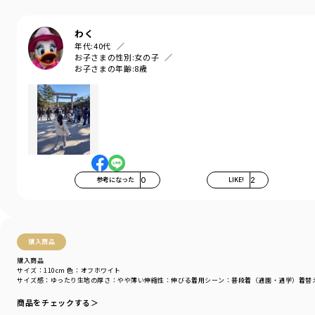
性別タイプ
／
BOY
商品番号
／
11-4432-382
わく
年代:
40代
お子さまの性別:
女の子
お子さまの年齢:
8歳
参考になった
0
LIKE!
2
購入商品
購入商品
サイズ：110cm
色：オフホワイト
サイズ感
：ゆったり
生地の厚さ
：やや薄い
伸縮性
：伸びる
着用シーン
：普段着（通園・通学）
着替
商品をチェックする＞