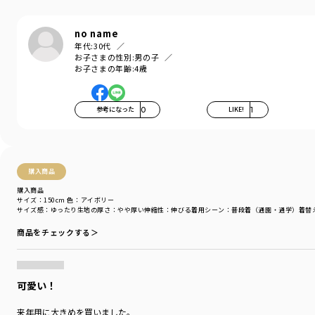
no name
年代:
30代
お子さまの性別:
男の子
お子さまの年齢:
4歳
参考になった
0
LIKE!
1
購入商品
購入商品
サイズ：150cm
色：アイボリー
サイズ感
：ゆったり
生地の厚さ
：やや厚い
伸縮性
：伸びる
着用シーン
：普段着（通園・通学）
着替
商品をチェックする＞
可愛い！
来年用に大きめを買いました。