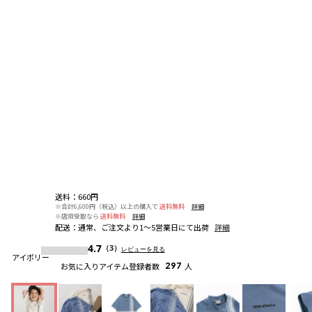
送料
：
660円
※合計6,600円（税込）以上の購入で
送料無料
詳細
※店頭受取なら
送料無料
詳細
配送
：
通常、ご注文より1～5営業日にて出荷
詳細
4.7
（3）
レビューを見る
アイボリー
お気に入りアイテム登録者数
297
人