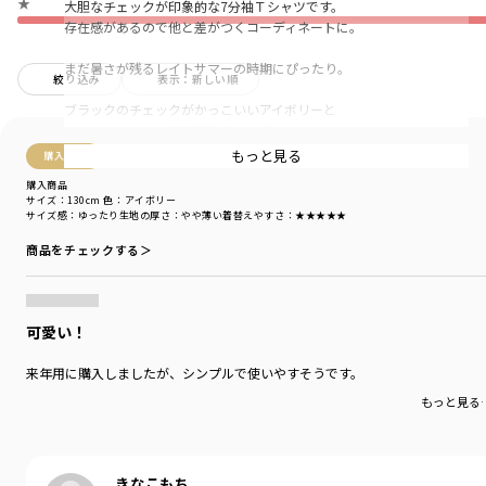
★
大胆なチェックが印象的な7分袖Ｔシャツです。
存在感があるので他と差がつくコーディネートに。
まだ暑さが残るレイトサマーの時期にぴったり。
絞り込み
表示：新しい順
ブラックのチェックがかっこいいアイボリーと
ホワイトチェックが上品なブルーグレーの
２色展開です。
もっと見る
購入商品
購入商品
カットソー素材で着心地もよく、
サイズ：130cm
色：アイボリー
キレイ目なデザインだから大人っぽい印象に◎
サイズ感
：ゆったり
生地の厚さ
：やや薄い
着替えやすさ
：★★★★★
商品をチェックする＞
袖幅が広くとってあるので
風通しがよく
夏から秋の季節の変わり目まで活躍する一着です。
可愛い！
アウターを羽織った際にも
チラッとのぞくチェックが
来年用に購入しましたが、シンプルで使いやすそうです。
スタイリングを格上げしてくれます。
もっと見る
-----
透け感：カラーの特性上
アイボリーのみやや透け感あり
伸縮性：あり
きなこもち