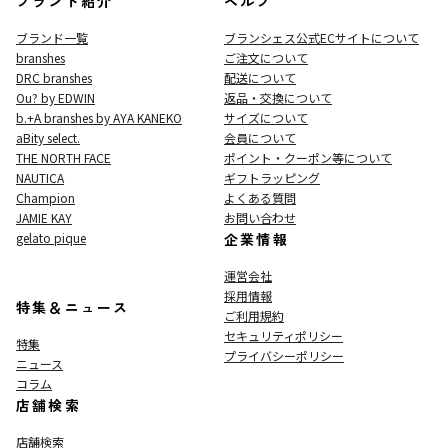
ブランド紹介
ヘルプ
ブランド一覧
ブランシェス公式ECサイト
について
branshes
ご注文について
DRC branshes
配送について
Ou? by EDWIN
返品・交換について
b.+A branshes by AYA KANEKO
サイズについて
aBity select.
会員について
THE NORTH FACE
ポイント・クーポン等について
NAUTICA
ギフトラッピング
Champion
よくある質問
JAMIE KAY
お問い合わせ
gelato pique
企業情報
運営会社
採用情報
特集＆ニュース
ご利用規約
セキュリティポリシー
特集
プライバシーポリシー
ニュース
コラム
店舗検索
店舗検索