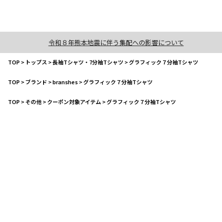
令和８年熊本地震に伴う集配への影響について
TOP
>
トップス
>
長袖Tシャツ・7分袖Tシャツ
>
グラフィック７分袖Tシャツ
TOP
>
ブランド
>
branshes
>
グラフィック７分袖Tシャツ
TOP
>
その他
>
クーポン対象アイテム
>
グラフィック７分袖Tシャツ