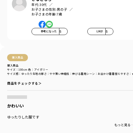
年代:
30代
お子さまの性別:
男の子
お子さまの年齢:
7歳
※80cmから90cmは、首もとがスナップボタン仕様となります。
着用イメージ/カラー：アイボリー
参考になった
5
LIKE!
5
モデル：身長110.0cm 体重19kg
サイズ：サイズ110
ブランド
／
branshes
シーズン
／
アウトレット
購入商品
カテゴリ
／
トップス
>
長袖Tシャツ・7分袖Tシャツ
購入商品
カラー
／
ホワイト
サイズ：100cm
色：アイボリー
性別タイプ
／
BOY
サイズ感
：ゆったり
生地の厚さ
：やや薄い
伸縮性
：伸びる
着用シーン
：お出かけ着
着替えやすさ
：
商品番号
／
11-4316-362
商品をチェックする＞
かわいい
ゆったりした服です
もっと見る